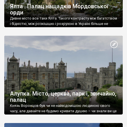
Ялта . Палац нащадків Мордовської
орди
Дивне місто все таки Ялта. Такого контрасту між багатством
і бідністю, між розкішшю і розрухою в Україні більше не
знайдеш.
Алупка. Місто, церква, парк і, звичайно,
палац
Князь Воронцов був чи не найвідомішою людиною свого
часу, але давайте не будемо кривити душею – чи знали ви це
прізвище до відвідин Алупки? Мабуть все таки ні.