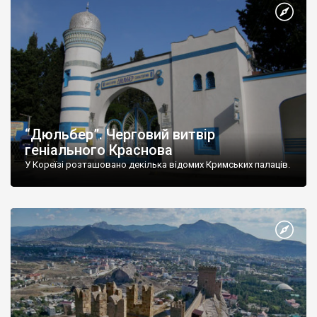
“Дюльбер”. Черговий витвір
геніального Краснова
У Кореїзі розташовано декілька відомих Кримських палаців.