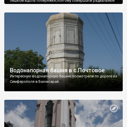
пешком вдоль побережья,поэтому совершали радиальные
вылазки из Оленевки.
Водонапорная башня в с.Почтовое
Интересную водонапорную башню посмотрели по дороге из
Симферополя в Бахчисарай.