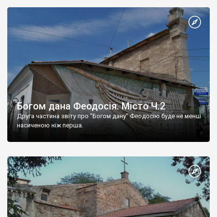
Богом дана Феодосія. Місто Ч.2
Друга частина звіту про "Богом дану" Феодосію буде не менш
насиченою ніж перша.