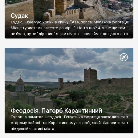
Судак
Судак... Вже чую крики в спину: "Ааа, попса! Муляжна фортеця!
Місце,туристами затерте до дір!..." Но то шо? А мене ще там
не було, ну не "дірявив" я там нічого... принаймні до цього літа.
Феодосія. Пагорб Карантинний
Головна памятка Феодосії - Генуезька фортеця знаходиться в
старому районі - на Карантинному пагорбі, який підноситься в
південній частині міста.