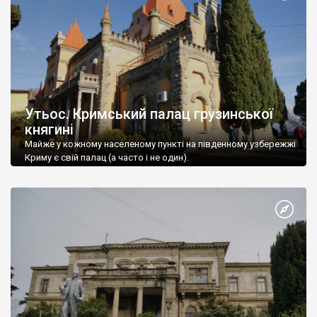
Утьос. Кримський палац грузинської
княгині
Майже у кожному населеному пункті на південному узбережжі
Криму є свій палац (а часто і не один).