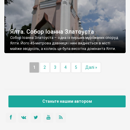
Ялта. Собор Іоанна Златоуста
Собор Іоанна Златоуста – одна із перших мурованих споруд
Ялти. Його 45-метрова дзвіниця і нині видніється в місті
майже звідусіль, а колись це була висотна домінанта Ялти.
1
2
3
4
5
Далі »
Станьте нашим автором