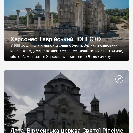
Херсонес Таврійський. ЮНЕСКО
У 988 році, після кількох місяців облоги, Великий київський
князь Володимир захопив Херсонес, візантійське, на той час,
місто. Саме взяття Херсонесу дозволило Володимиру
диктувати свої умови візантійському імператору Василю ІІ, та
одружитися з його дочкою Ганною. Цього ж року, в
Херсонесі Володимир-язичник, став Василем-християнином.
А потім було Хрещення Русі. На честь Херсонесу Таврійського
названо місто […]
Ялта. Вірменська церква Святої Ріпсіме