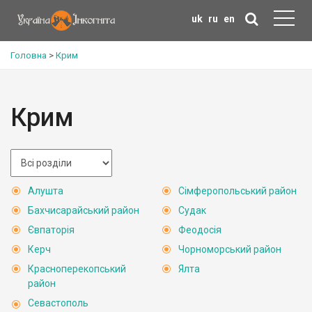
uk
ru
en
Головна
>
Крим
Крим
Алушта
Сімферопольський район
Бахчисарайський район
Судак
Євпаторія
Феодосія
Керч
Чорноморський район
Красноперекопський
Ялта
район
Севастополь