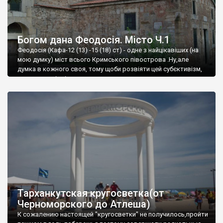
Богом дана Феодосія. Місто Ч.1
Феодосія (Кафа-12 (13) -15 (18) ст) - одне з найцікавіших (на
мою думку) міст всього Кримського півострова .Ну,але
думка в кожного своя, тому щоби розвіяти цей субєктивізм,
запрошую відвідати це
Тарханкутская кругосветка(от
Черноморского до Атлеша)
К сожалению настоящей "кругосветки" не получилось,пройти