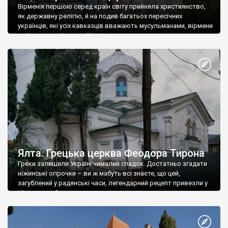
Вірменія першою серед країн світу прийняла християнство,
як державну релігію, й на подив багатьох пересічних
українців, які усіх кавказців вважають мусульманами, вірмени
є відданими вірянами Христа
Ялта. Грецька церква Феодора Тирона
Греки залишили Україні чималий спадок. Достатньо згадати
ніжинські огірочки – ви ж мабуть всі знаєте, що цей,
загублений у радянські часи, легендарний рецепт привезли у
Ніжин греки?