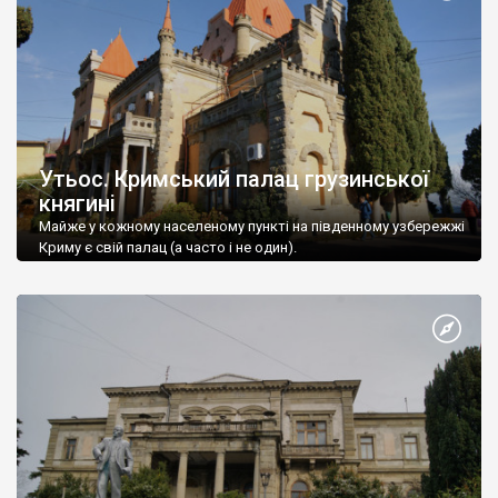
Утьос. Кримський палац грузинської
княгині
Майже у кожному населеному пункті на південному узбережжі
Криму є свій палац (а часто і не один).