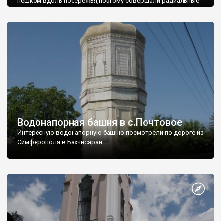
пешком вдоль побережья,поэтому совершали радиальные
вылазки из Оленевки.
Водонапорная башня в с.Почтовое
Интересную водонапорную башню посмотрели по дороге из
Симферополя в Бахчисарай.