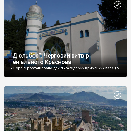
“Дюльбер”. Черговий витвір
геніального Краснова
У Кореїзі розташовано декілька відомих Кримських палаців.