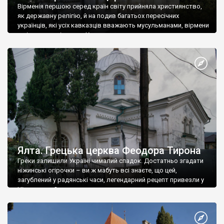
Вірменія першою серед країн світу прийняла християнство,
як державну релігію, й на подив багатьох пересічних
українців, які усіх кавказців вважають мусульманами, вірмени
є відданими вірянами Христа
Ялта. Грецька церква Феодора Тирона
Греки залишили Україні чималий спадок. Достатньо згадати
ніжинські огірочки – ви ж мабуть всі знаєте, що цей,
загублений у радянські часи, легендарний рецепт привезли у
Ніжин греки?