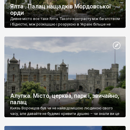
Ялта . Палац нащадків Мордовської
орди
Дивне місто все таки Ялта. Такого контрасту між багатством
і бідністю, між розкішшю і розрухою в Україні більше не
знайдеш.
Алупка. Місто, церква, парк і, звичайно,
палац
Князь Воронцов був чи не найвідомішою людиною свого
часу, але давайте не будемо кривити душею – чи знали ви це
прізвище до відвідин Алупки? Мабуть все таки ні.