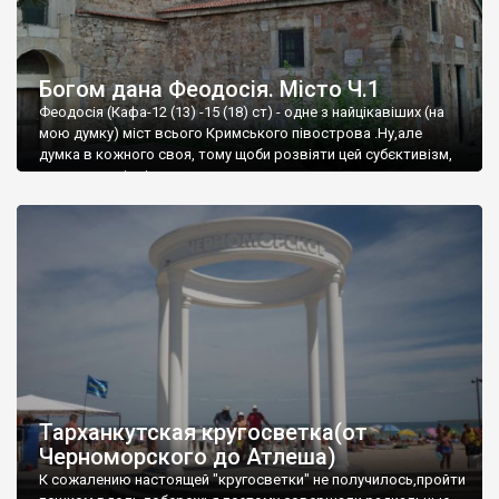
Богом дана Феодосія. Місто Ч.1
Феодосія (Кафа-12 (13) -15 (18) ст) - одне з найцікавіших (на
мою думку) міст всього Кримського півострова .Ну,але
думка в кожного своя, тому щоби розвіяти цей субєктивізм,
запрошую відвідати це
Тарханкутская кругосветка(от
Черноморского до Атлеша)
К сожалению настоящей "кругосветки" не получилось,пройти