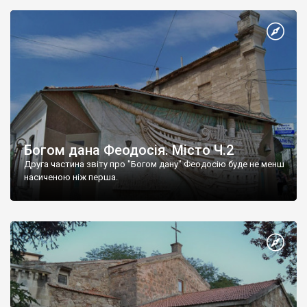
Богом дана Феодосія. Місто Ч.2
Друга частина звіту про "Богом дану" Феодосію буде не менш
насиченою ніж перша.