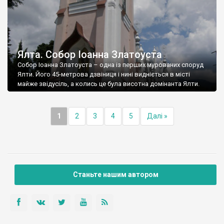
Ялта. Собор Іоанна Златоуста
Собор Іоанна Златоуста – одна із перших мурованих споруд
Ялти. Його 45-метрова дзвіниця і нині видніється в місті
майже звідусіль, а колись це була висотна домінанта Ялти.
1
2
3
4
5
Далі »
Станьте нашим автором