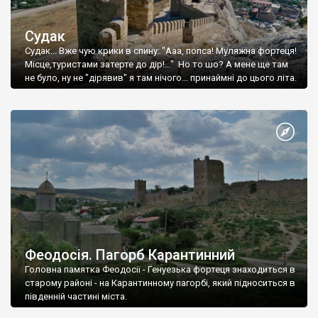
Судак
Судак... Вже чую крики в спину: "Ааа, попса! Муляжна фортеця!
Місце,туристами затерте до дір!..." Но то шо? А мене ще там
не було, ну не "дірявив" я там нічого... принаймні до цього літа.
Феодосія. Пагорб Карантинний
Головна памятка Феодосії - Генуезька фортеця знаходиться в
старому районі - на Карантинному пагорбі, який підноситься в
південній частині міста.