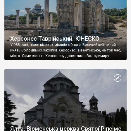
Херсонес Таврійський. ЮНЕСКО
У 988 році, після кількох місяців облоги, Великий київський
князь Володимир захопив Херсонес, візантійське, на той час,
місто. Саме взяття Херсонесу дозволило Володимиру
диктувати свої умови візантійському імператору Василю ІІ, та
одружитися з його дочкою Ганною. Цього ж року, в
Херсонесі Володимир-язичник, став Василем-християнином.
А потім було Хрещення Русі. На честь Херсонесу Таврійського
названо місто […]
Ялта. Вірменська церква Святої Ріпсіме