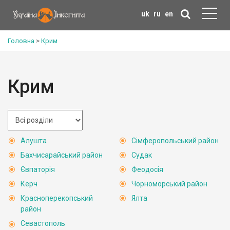
uk
ru
en
Головна
>
Крим
Крим
Алушта
Сімферопольський район
Бахчисарайський район
Судак
Євпаторія
Феодосія
Керч
Чорноморський район
Красноперекопський
Ялта
район
Севастополь