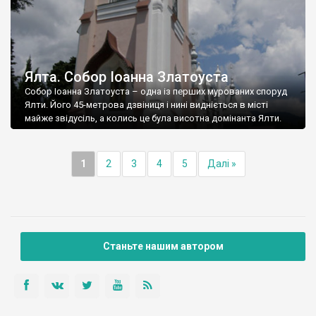
Ялта. Собор Іоанна Златоуста
Собор Іоанна Златоуста – одна із перших мурованих споруд
Ялти. Його 45-метрова дзвіниця і нині видніється в місті
майже звідусіль, а колись це була висотна домінанта Ялти.
1
2
3
4
5
Далі »
Станьте нашим автором