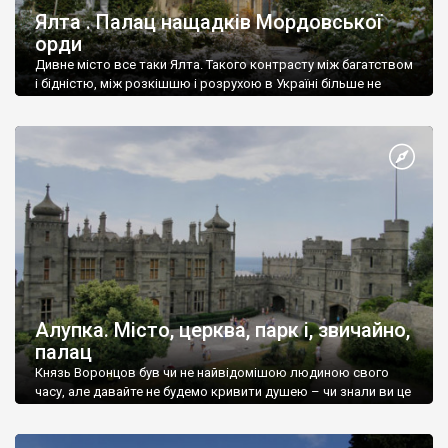
Ялта . Палац нащадків Мордовської
орди
Дивне місто все таки Ялта. Такого контрасту між багатством
і бідністю, між розкішшю і розрухою в Україні більше не
знайдеш.
Алупка. Місто, церква, парк і, звичайно,
палац
Князь Воронцов був чи не найвідомішою людиною свого
часу, але давайте не будемо кривити душею – чи знали ви це
прізвище до відвідин Алупки? Мабуть все таки ні.