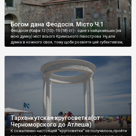
Богом дана Феодосія. Місто Ч.1
Феодосія (Кафа-12 (13) -15 (18) ст) - одне з найцікавіших (на
мою думку) міст всього Кримського півострова .Ну,але
думка в кожного своя, тому щоби розвіяти цей субєктивізм,
запрошую відвідати це
Тарханкутская кругосветка(от
Черноморского до Атлеша)
К сожалению настоящей "кругосветки" не получилось,пройти