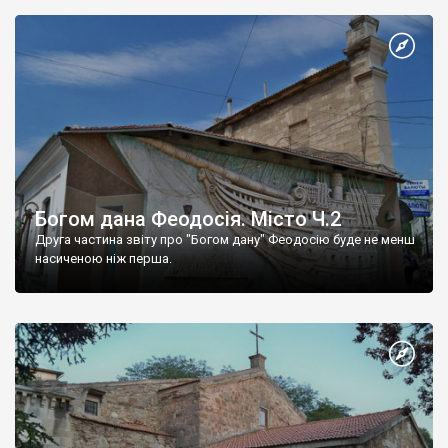
Богом дана Феодосія. Місто Ч.2
Друга частина звіту про "Богом дану" Феодосію буде не менш
насиченою ніж перша.