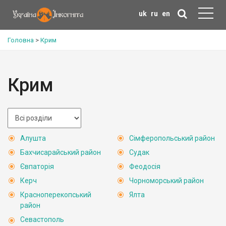
uk
ru
en
Головна
>
Крим
Крим
Алушта
Сімферопольський район
Бахчисарайський район
Судак
Євпаторія
Феодосія
Керч
Чорноморський район
Красноперекопський
Ялта
район
Севастополь