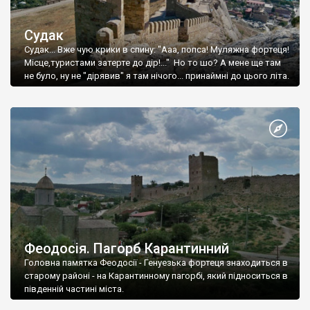
Судак
Судак... Вже чую крики в спину: "Ааа, попса! Муляжна фортеця!
Місце,туристами затерте до дір!..." Но то шо? А мене ще там
не було, ну не "дірявив" я там нічого... принаймні до цього літа.
Феодосія. Пагорб Карантинний
Головна памятка Феодосії - Генуезька фортеця знаходиться в
старому районі - на Карантинному пагорбі, який підноситься в
південній частині міста.