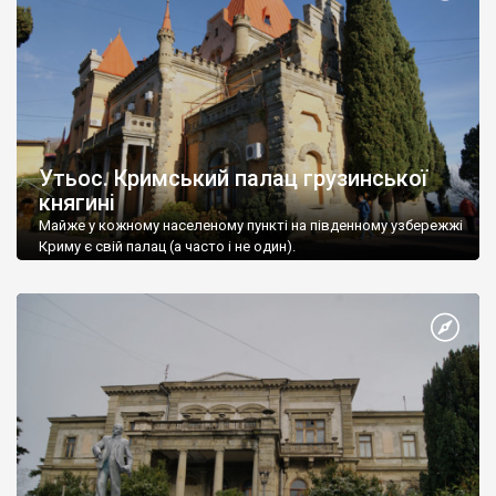
Утьос. Кримський палац грузинської
княгині
Майже у кожному населеному пункті на південному узбережжі
Криму є свій палац (а часто і не один).