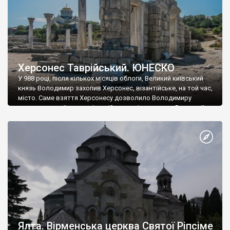
Херсонес Таврійський. ЮНЕСКО
У 988 році, після кількох місяців облоги, Великий київський
князь Володимир захопив Херсонес, візантійське, на той час,
місто. Саме взяття Херсонесу дозволило Володимиру
диктувати свої умови візантійському імператору Василю ІІ, та
одружитися з його дочкою Ганною. Цього ж року, в
Херсонесі Володимир-язичник, став Василем-християнином.
А потім було Хрещення Русі. На честь Херсонесу Таврійського
названо місто […]
Ялта. Вірменська церква Святої Ріпсіме