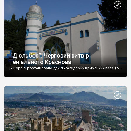
“Дюльбер”. Черговий витвір
геніального Краснова
У Кореїзі розташовано декілька відомих Кримських палаців.