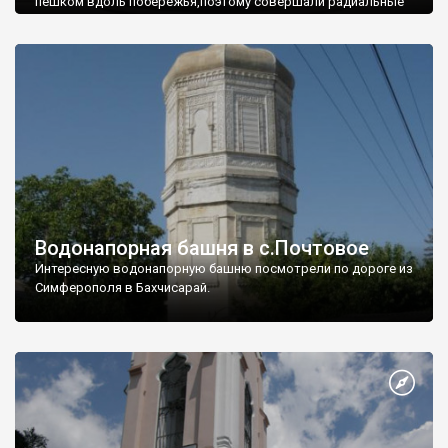
пешком вдоль побережья,поэтому совершали радиальные
вылазки из Оленевки.
Водонапорная башня в с.Почтовое
Интересную водонапорную башню посмотрели по дороге из
Симферополя в Бахчисарай.