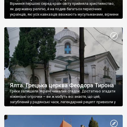
Вірменія першою серед країн світу прийняла християнство,
як державну релігію, й на подив багатьох пересічних
українців, які усіх кавказців вважають мусульманами, вірмени
є відданими вірянами Христа
Ялта. Грецька церква Феодора Тирона
Греки залишили Україні чималий спадок. Достатньо згадати
ніжинські огірочки – ви ж мабуть всі знаєте, що цей,
загублений у радянські часи, легендарний рецепт привезли у
Ніжин греки?