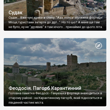
Судак
Судак... Вже чую крики в спину: "Ааа, попса! Муляжна фортеця!
Місце,туристами затерте до дір!..." Но то шо? А мене ще там
не було, ну не "дірявив" я там нічого... принаймні до цього літа.
Феодосія. Пагорб Карантинний
Головна памятка Феодосії - Генуезька фортеця знаходиться в
старому районі - на Карантинному пагорбі, який підноситься в
південній частині міста.