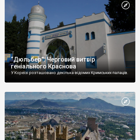
“Дюльбер”. Черговий витвір
геніального Краснова
У Кореїзі розташовано декілька відомих Кримських палаців.