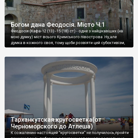
Богом дана Феодосія. Місто Ч.1
Феодосія (Кафа-12 (13) -15 (18) ст) - одне з найцікавіших (на
мою думку) міст всього Кримського півострова .Ну,але
думка в кожного своя, тому щоби розвіяти цей субєктивізм,
запрошую відвідати це
Тарханкутская кругосветка(от
Черноморского до Атлеша)
К сожалению настоящей "кругосветки" не получилось,пройти