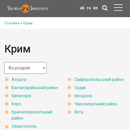
uk
ru
en
Головна
>
Крим
Крим
Алушта
Сімферопольський район
Бахчисарайський район
Судак
Євпаторія
Феодосія
Керч
Чорноморський район
Красноперекопський
Ялта
район
Севастополь