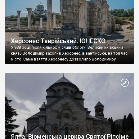
Херсонес Таврійський. ЮНЕСКО
У 988 році, після кількох місяців облоги, Великий київський
князь Володимир захопив Херсонес, візантійське, на той час,
місто. Саме взяття Херсонесу дозволило Володимиру
диктувати свої умови візантійському імператору Василю ІІ, та
одружитися з його дочкою Ганною. Цього ж року, в
Херсонесі Володимир-язичник, став Василем-християнином.
А потім було Хрещення Русі. На честь Херсонесу Таврійського
названо місто […]
Ялта. Вірменська церква Святої Ріпсіме