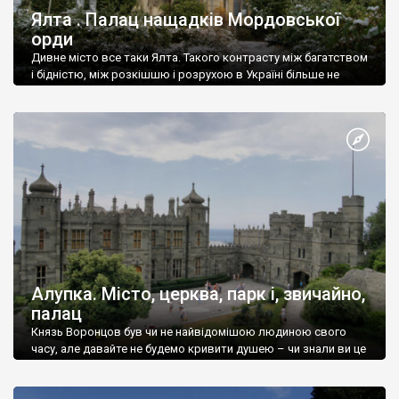
Ялта . Палац нащадків Мордовської
орди
Дивне місто все таки Ялта. Такого контрасту між багатством
і бідністю, між розкішшю і розрухою в Україні більше не
знайдеш.
Алупка. Місто, церква, парк і, звичайно,
палац
Князь Воронцов був чи не найвідомішою людиною свого
часу, але давайте не будемо кривити душею – чи знали ви це
прізвище до відвідин Алупки? Мабуть все таки ні.