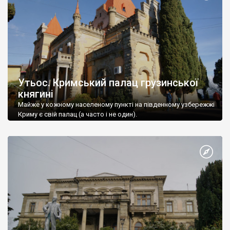
Утьос. Кримський палац грузинської
княгині
Майже у кожному населеному пункті на південному узбережжі
Криму є свій палац (а часто і не один).