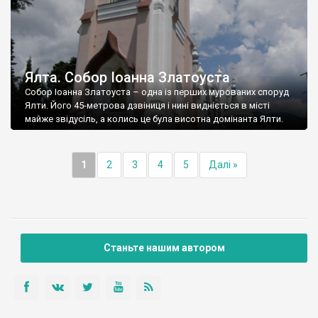
Ялта. Собор Іоанна Златоуста
Собор Іоанна Златоуста – одна із перших мурованих споруд
Ялти. Його 45-метрова дзвіниця і нині видніється в місті
майже звідусіль, а колись це була висотна домінанта Ялти.
1
2
3
4
5
Далі »
Станьте нашим автором