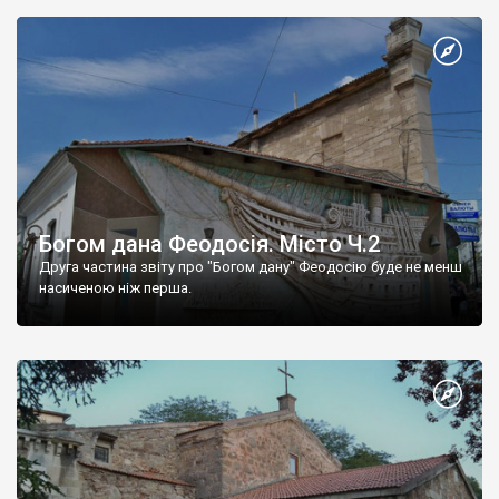
Богом дана Феодосія. Місто Ч.2
Друга частина звіту про "Богом дану" Феодосію буде не менш
насиченою ніж перша.