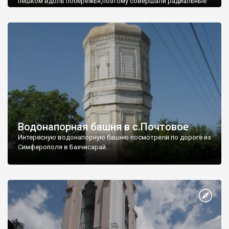
пешком вдоль побережья,поэтому совершали радиальные
вылазки из Оленевки.
Водонапорная башня в с.Почтовое
Интересную водонапорную башню посмотрели по дороге из
Симферополя в Бахчисарай.