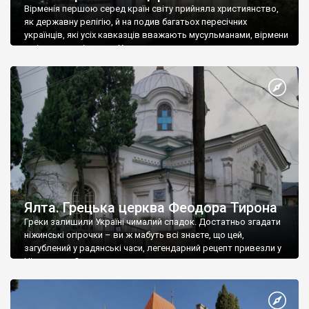
Вірменія першою серед країн світу прийняла християнство,
як державну релігію, й на подив багатьох пересічних
українців, які усіх кавказців вважають мусульманами, вірмени
є відданими вірянами Христа
Ялта. Грецька церква Феодора Тирона
Греки залишили Україні чималий спадок. Достатньо згадати
ніжинські огірочки – ви ж мабуть всі знаєте, що цей,
загублений у радянські часи, легендарний рецепт привезли у
Ніжин греки?