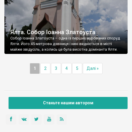
Ялта. Собор Іоанна Златоуста
Собор Іоанна Златоуста – одна із перших мурованих споруд
Ялти. Його 45-метрова дзвіниця і нині видніється в місті
майже звідусіль, а колись це була висотна домінанта Ялти.
1
2
3
4
5
Далі »
Станьте нашим автором