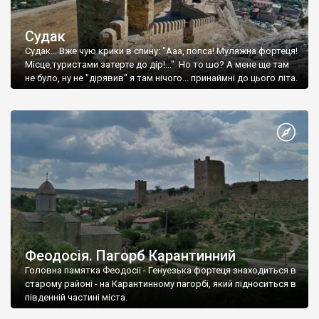
Судак
Судак... Вже чую крики в спину: "Ааа, попса! Муляжна фортеця!
Місце,туристами затерте до дір!..." Но то шо? А мене ще там
не було, ну не "дірявив" я там нічого... принаймні до цього літа.
Феодосія. Пагорб Карантинний
Головна памятка Феодосії - Генуезька фортеця знаходиться в
старому районі - на Карантинному пагорбі, який підноситься в
південній частині міста.