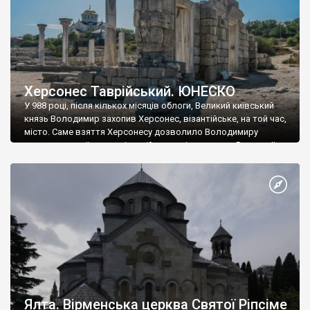
Херсонес Таврійський. ЮНЕСКО
У 988 році, після кількох місяців облоги, Великий київський
князь Володимир захопив Херсонес, візантійське, на той час,
місто. Саме взяття Херсонесу дозволило Володимиру
диктувати свої умови візантійському імператору Василю ІІ, та
одружитися з його дочкою Ганною. Цього ж року, в
Херсонесі Володимир-язичник, став Василем-християнином.
А потім було Хрещення Русі. На честь Херсонесу Таврійського
названо місто […]
Ялта. Вірменська церква Святої Ріпсіме