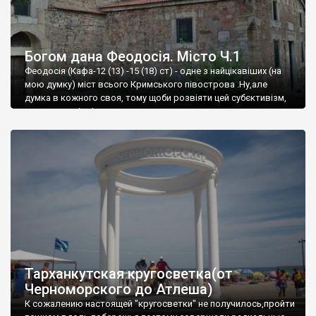
Богом дана Феодосія. Місто Ч.1
Феодосія (Кафа-12 (13) -15 (18) ст) - одне з найцікавіших (на
мою думку) міст всього Кримського півострова .Ну,але
думка в кожного своя, тому щоби розвіяти цей субєктивізм,
запрошую відвідати це
Тарханкутская кругосветка(от
Черноморского до Атлеша)
К сожалению настоящей "кругосветки" не получилось,пройти