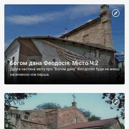
Богом дана Феодосія. Місто Ч.2
Друга частина звіту про "Богом дану" Феодосію буде не менш
насиченою ніж перша.