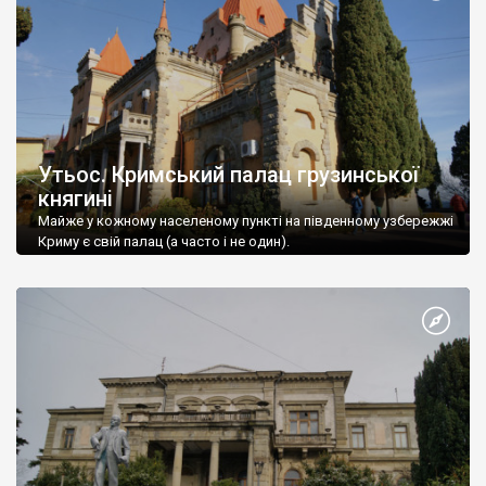
Утьос. Кримський палац грузинської
княгині
Майже у кожному населеному пункті на південному узбережжі
Криму є свій палац (а часто і не один).