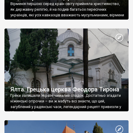
Вірменія першою серед країн світу прийняла християнство,
як державну релігію, й на подив багатьох пересічних
українців, які усіх кавказців вважають мусульманами, вірмени
є відданими вірянами Христа
Ялта. Грецька церква Феодора Тирона
Греки залишили Україні чималий спадок. Достатньо згадати
ніжинські огірочки – ви ж мабуть всі знаєте, що цей,
загублений у радянські часи, легендарний рецепт привезли у
Ніжин греки?