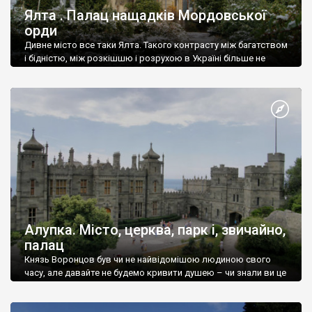
Ялта . Палац нащадків Мордовської
орди
Дивне місто все таки Ялта. Такого контрасту між багатством
і бідністю, між розкішшю і розрухою в Україні більше не
знайдеш.
Алупка. Місто, церква, парк і, звичайно,
палац
Князь Воронцов був чи не найвідомішою людиною свого
часу, але давайте не будемо кривити душею – чи знали ви це
прізвище до відвідин Алупки? Мабуть все таки ні.