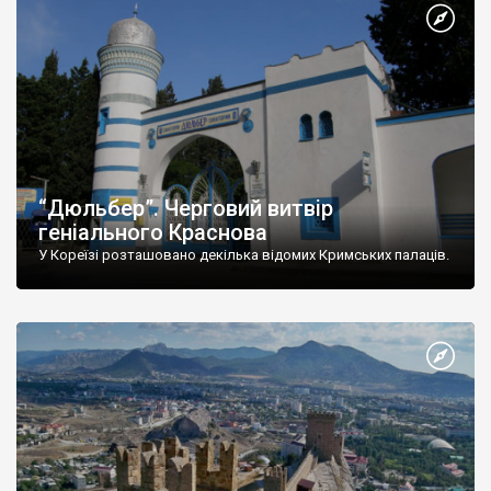
“Дюльбер”. Черговий витвір
геніального Краснова
У Кореїзі розташовано декілька відомих Кримських палаців.