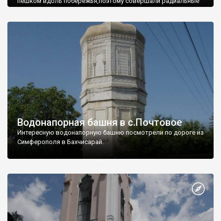
пешком вдоль побережья,поэтому совершали радиальные
вылазки из Оленевки.
Водонапорная башня в с.Почтовое
Интересную водонапорную башню посмотрели по дороге из
Симферополя в Бахчисарай.