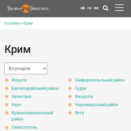
uk
ru
en
Головна
>
Крим
Крим
Алушта
Сімферопольський район
Бахчисарайський район
Судак
Євпаторія
Феодосія
Керч
Чорноморський район
Красноперекопський
Ялта
район
Севастополь