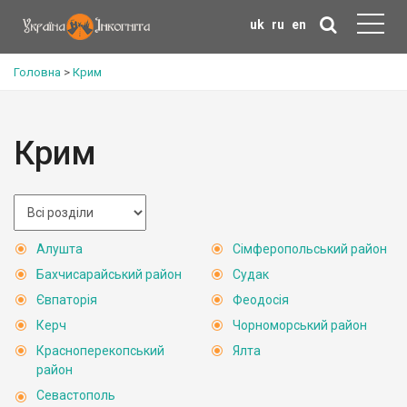
uk
ru
en
Головна
>
Крим
Крим
Алушта
Сімферопольський район
Бахчисарайський район
Судак
Євпаторія
Феодосія
Керч
Чорноморський район
Красноперекопський
Ялта
район
Севастополь