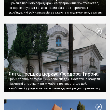
Вірменія першою серед країн світу прийняла християнство,
як державну релігію, й на подив багатьох пересічних
українців, які усіх кавказців вважають мусульманами, вірмени
є відданими вірянами Христа
Ялта. Грецька церква Феодора Тирона
Греки залишили Україні чималий спадок. Достатньо згадати
ніжинські огірочки – ви ж мабуть всі знаєте, що цей,
загублений у радянські часи, легендарний рецепт привезли у
Ніжин греки?