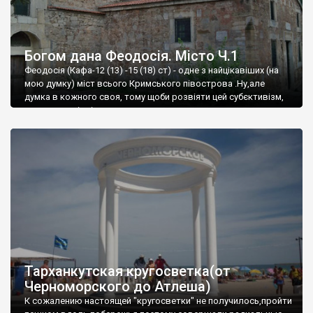
Богом дана Феодосія. Місто Ч.1
Феодосія (Кафа-12 (13) -15 (18) ст) - одне з найцікавіших (на
мою думку) міст всього Кримського півострова .Ну,але
думка в кожного своя, тому щоби розвіяти цей субєктивізм,
запрошую відвідати це
Тарханкутская кругосветка(от
Черноморского до Атлеша)
К сожалению настоящей "кругосветки" не получилось,пройти