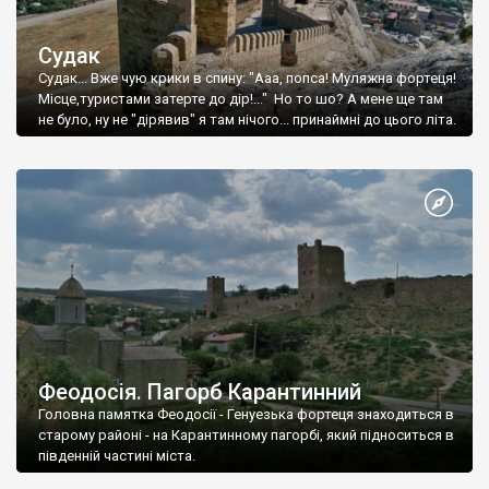
Судак
Судак... Вже чую крики в спину: "Ааа, попса! Муляжна фортеця!
Місце,туристами затерте до дір!..." Но то шо? А мене ще там
не було, ну не "дірявив" я там нічого... принаймні до цього літа.
Феодосія. Пагорб Карантинний
Головна памятка Феодосії - Генуезька фортеця знаходиться в
старому районі - на Карантинному пагорбі, який підноситься в
південній частині міста.