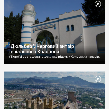
“Дюльбер”. Черговий витвір
геніального Краснова
У Кореїзі розташовано декілька відомих Кримських палаців.