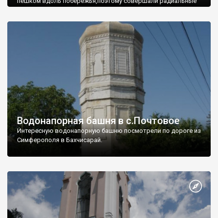
пешком вдоль побережья,поэтому совершали радиальные
вылазки из Оленевки.
Водонапорная башня в с.Почтовое
Интересную водонапорную башню посмотрели по дороге из
Симферополя в Бахчисарай.