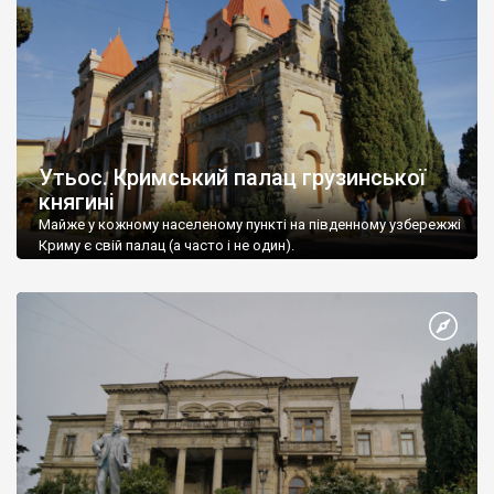
Утьос. Кримський палац грузинської
княгині
Майже у кожному населеному пункті на південному узбережжі
Криму є свій палац (а часто і не один).