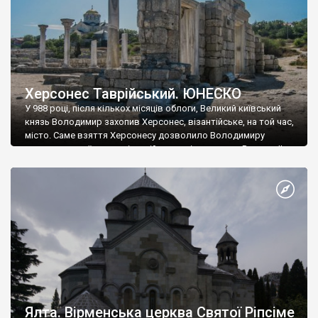
Херсонес Таврійський. ЮНЕСКО
У 988 році, після кількох місяців облоги, Великий київський
князь Володимир захопив Херсонес, візантійське, на той час,
місто. Саме взяття Херсонесу дозволило Володимиру
диктувати свої умови візантійському імператору Василю ІІ, та
одружитися з його дочкою Ганною. Цього ж року, в
Херсонесі Володимир-язичник, став Василем-християнином.
А потім було Хрещення Русі. На честь Херсонесу Таврійського
названо місто […]
Ялта. Вірменська церква Святої Ріпсіме