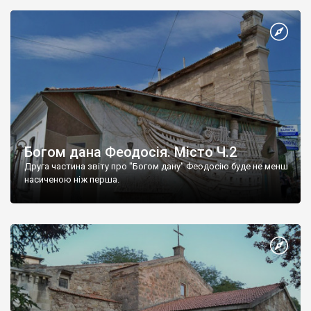
Богом дана Феодосія. Місто Ч.2
Друга частина звіту про "Богом дану" Феодосію буде не менш
насиченою ніж перша.