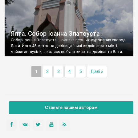
Ялта. Собор Іоанна Златоуста
Собор Іоанна Златоуста – одна із перших мурованих споруд
Ялти. Його 45-метрова дзвіниця і нині видніється в місті
майже звідусіль, а колись це була висотна домінанта Ялти.
1
2
3
4
5
Далі »
Станьте нашим автором