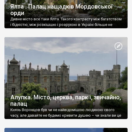
Ялта . Палац нащадків Мордовської
орди
Дивне місто все таки Ялта. Такого контрасту між багатством
і бідністю, між розкішшю і розрухою в Україні більше не
знайдеш.
Алупка. Місто, церква, парк і, звичайно,
палац
Князь Воронцов був чи не найвідомішою людиною свого
часу, але давайте не будемо кривити душею – чи знали ви це
прізвище до відвідин Алупки? Мабуть все таки ні.