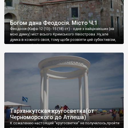
Богом дана Феодосія. Місто Ч.1
Феодосія (Кафа-12 (13) -15 (18) ст) - одне з найцікавіших (на
мою думку) міст всього Кримського півострова .Ну,але
думка в кожного своя, тому щоби розвіяти цей субєктивізм,
запрошую відвідати це
Тарханкутская кругосветка(от
Черноморского до Атлеша)
К сожалению настоящей "кругосветки" не получилось,пройти