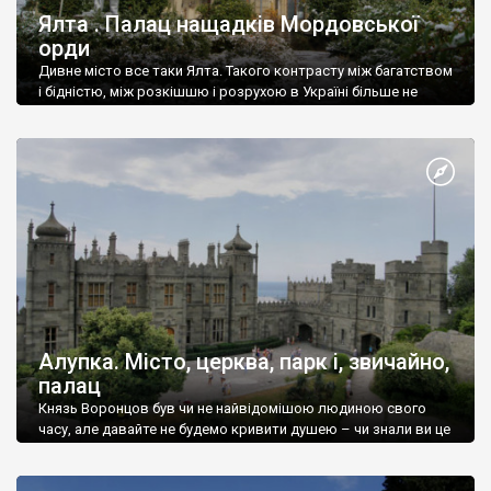
Ялта . Палац нащадків Мордовської
орди
Дивне місто все таки Ялта. Такого контрасту між багатством
і бідністю, між розкішшю і розрухою в Україні більше не
знайдеш.
Алупка. Місто, церква, парк і, звичайно,
палац
Князь Воронцов був чи не найвідомішою людиною свого
часу, але давайте не будемо кривити душею – чи знали ви це
прізвище до відвідин Алупки? Мабуть все таки ні.