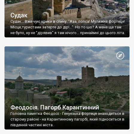
Судак
Судак... Вже чую крики в спину: "Ааа, попса! Муляжна фортеця!
Місце,туристами затерте до дір!..." Но то шо? А мене ще там
не було, ну не "дірявив" я там нічого... принаймні до цього літа.
Феодосія. Пагорб Карантинний
Головна памятка Феодосії - Генуезька фортеця знаходиться в
старому районі - на Карантинному пагорбі, який підноситься в
південній частині міста.