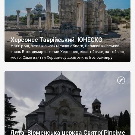
Херсонес Таврійський. ЮНЕСКО
У 988 році, після кількох місяців облоги, Великий київський
князь Володимир захопив Херсонес, візантійське, на той час,
місто. Саме взяття Херсонесу дозволило Володимиру
диктувати свої умови візантійському імператору Василю ІІ, та
одружитися з його дочкою Ганною. Цього ж року, в
Херсонесі Володимир-язичник, став Василем-християнином.
А потім було Хрещення Русі. На честь Херсонесу Таврійського
названо місто […]
Ялта. Вірменська церква Святої Ріпсіме