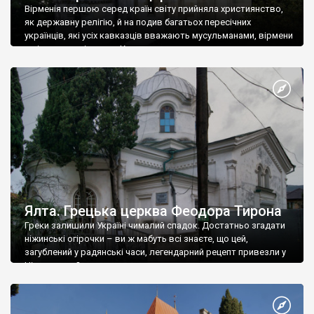
Вірменія першою серед країн світу прийняла християнство,
як державну релігію, й на подив багатьох пересічних
українців, які усіх кавказців вважають мусульманами, вірмени
є відданими вірянами Христа
Ялта. Грецька церква Феодора Тирона
Греки залишили Україні чималий спадок. Достатньо згадати
ніжинські огірочки – ви ж мабуть всі знаєте, що цей,
загублений у радянські часи, легендарний рецепт привезли у
Ніжин греки?