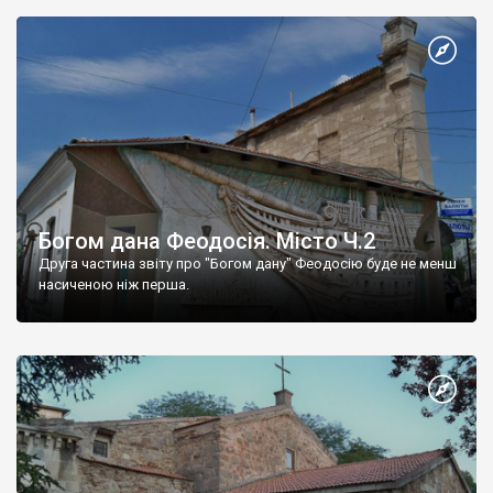
Богом дана Феодосія. Місто Ч.2
Друга частина звіту про "Богом дану" Феодосію буде не менш
насиченою ніж перша.