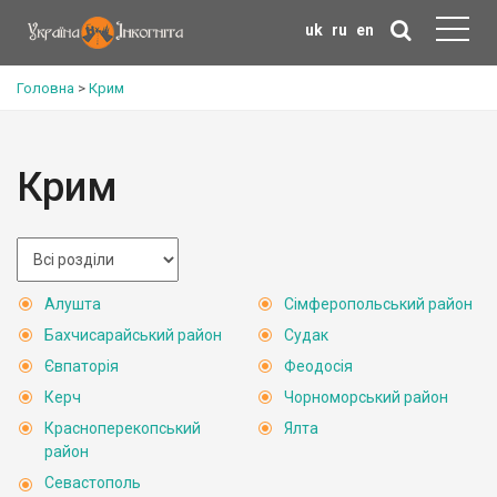
uk
ru
en
Головна
>
Крим
Крим
Алушта
Сімферопольський район
Бахчисарайський район
Судак
Євпаторія
Феодосія
Керч
Чорноморський район
Красноперекопський
Ялта
район
Севастополь