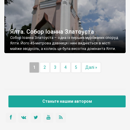
Ялта. Собор Іоанна Златоуста
Собор Іоанна Златоуста – одна із перших мурованих споруд
Ялти. Його 45-метрова дзвіниця і нині видніється в місті
майже звідусіль, а колись це була висотна домінанта Ялти.
1
2
3
4
5
Далі »
Станьте нашим автором