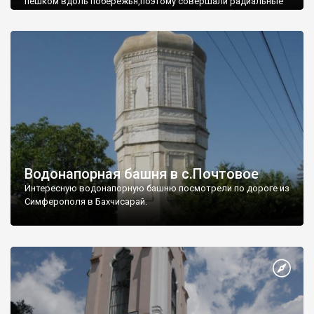
пешком вдоль побережья,поэтому совершали радиальные
вылазки из Оленевки.
Водонапорная башня в с.Почтовое
Интересную водонапорную башню посмотрели по дороге из
Симферополя в Бахчисарай.