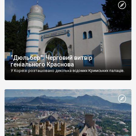
“Дюльбер”. Черговий витвір
геніального Краснова
У Кореїзі розташовано декілька відомих Кримських палаців.