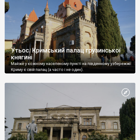
Утьос. Кримський палац грузинської
княгині
Майже у кожному населеному пункті на південному узбережжі
Криму є свій палац (а часто і не один).