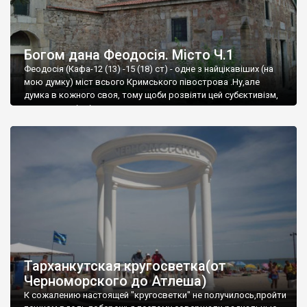
Богом дана Феодосія. Місто Ч.1
Феодосія (Кафа-12 (13) -15 (18) ст) - одне з найцікавіших (на
мою думку) міст всього Кримського півострова .Ну,але
думка в кожного своя, тому щоби розвіяти цей субєктивізм,
запрошую відвідати це
Тарханкутская кругосветка(от
Черноморского до Атлеша)
К сожалению настоящей "кругосветки" не получилось,пройти