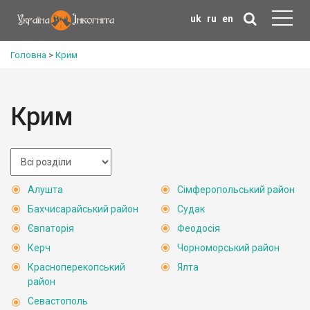
uk
ru
en
Головна
>
Крим
Крим
Алушта
Сімферопольський район
Бахчисарайський район
Судак
Євпаторія
Феодосія
Керч
Чорноморський район
Красноперекопський
Ялта
район
Севастополь