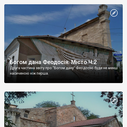
Богом дана Феодосія. Місто Ч.2
Друга частина звіту про "Богом дану" Феодосію буде не менш
насиченою ніж перша.