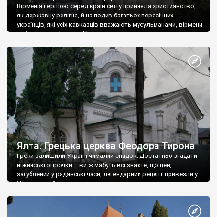
Вірменія першою серед країн світу прийняла християнство,
як державну релігію, й на подив багатьох пересічних
українців, які усіх кавказців вважають мусульманами, вірмени
є відданими вірянами Христа
Ялта. Грецька церква Феодора Тирона
Греки залишили Україні чималий спадок. Достатньо згадати
ніжинські огірочки – ви ж мабуть всі знаєте, що цей,
загублений у радянські часи, легендарний рецепт привезли у
Ніжин греки?