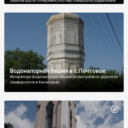
пешком вдоль побережья,поэтому совершали радиальные
вылазки из Оленевки.
Водонапорная башня в с.Почтовое
Интересную водонапорную башню посмотрели по дороге из
Симферополя в Бахчисарай.