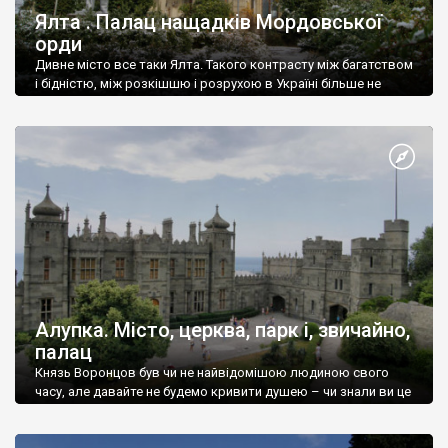
Ялта . Палац нащадків Мордовської
орди
Дивне місто все таки Ялта. Такого контрасту між багатством
і бідністю, між розкішшю і розрухою в Україні більше не
знайдеш.
Алупка. Місто, церква, парк і, звичайно,
палац
Князь Воронцов був чи не найвідомішою людиною свого
часу, але давайте не будемо кривити душею – чи знали ви це
прізвище до відвідин Алупки? Мабуть все таки ні.