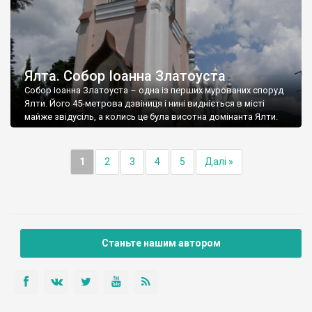
Ялта. Собор Іоанна Златоуста
Собор Іоанна Златоуста – одна із перших мурованих споруд
Ялти. Його 45-метрова дзвіниця і нині видніється в місті
майже звідусіль, а колись це була висотна домінанта Ялти.
1
2
3
4
5
Далі »
Станьте нашим автором