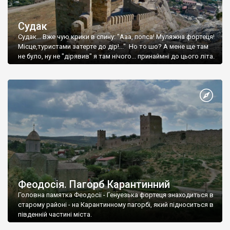
Судак
Судак... Вже чую крики в спину: "Ааа, попса! Муляжна фортеця!
Місце,туристами затерте до дір!..." Но то шо? А мене ще там
не було, ну не "дірявив" я там нічого... принаймні до цього літа.
Феодосія. Пагорб Карантинний
Головна памятка Феодосії - Генуезька фортеця знаходиться в
старому районі - на Карантинному пагорбі, який підноситься в
південній частині міста.