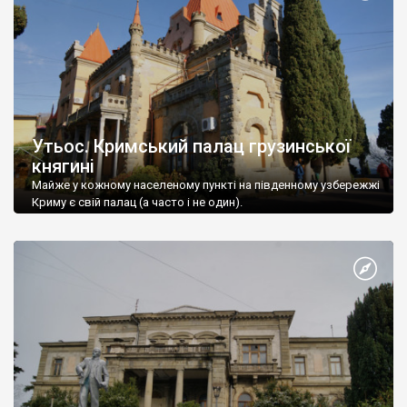
Утьос. Кримський палац грузинської
княгині
Майже у кожному населеному пункті на південному узбережжі
Криму є свій палац (а часто і не один).