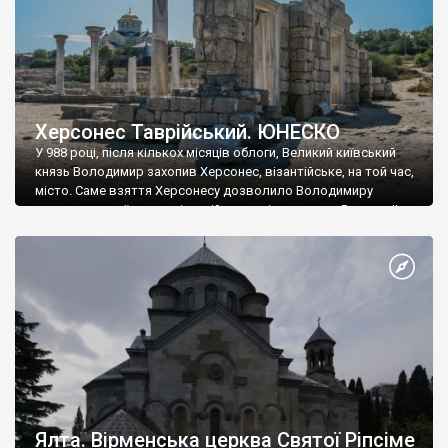
Херсонес Таврійський. ЮНЕСКО
У 988 році, після кількох місяців облоги, Великий київський
князь Володимир захопив Херсонес, візантійське, на той час,
місто. Саме взяття Херсонесу дозволило Володимиру
диктувати свої умови візантійському імператору Василю ІІ, та
одружитися з його дочкою Ганною. Цього ж року, в
Херсонесі Володимир-язичник, став Василем-християнином.
А потім було Хрещення Русі. На честь Херсонесу Таврійського
названо місто […]
Ялта. Вірменська церква Святої Ріпсіме