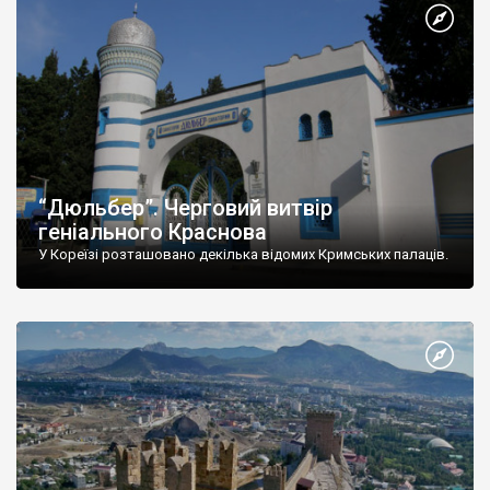
“Дюльбер”. Черговий витвір
геніального Краснова
У Кореїзі розташовано декілька відомих Кримських палаців.