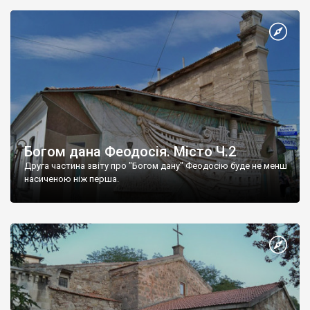
Богом дана Феодосія. Місто Ч.2
Друга частина звіту про "Богом дану" Феодосію буде не менш
насиченою ніж перша.