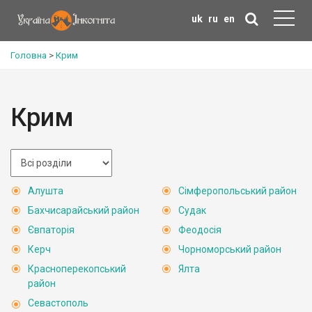
uk
ru
en
Головна
>
Крим
Крим
Алушта
Сімферопольський район
Бахчисарайський район
Судак
Євпаторія
Феодосія
Керч
Чорноморський район
Красноперекопський
Ялта
район
Севастополь