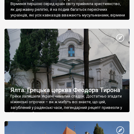
Вірменія першою серед країн світу прийняла християнство,
як державну релігію, й на подив багатьох пересічних
українців, які усіх кавказців вважають мусульманами, вірмени
є відданими вірянами Христа
Ялта. Грецька церква Феодора Тирона
Греки залишили Україні чималий спадок. Достатньо згадати
ніжинські огірочки – ви ж мабуть всі знаєте, що цей,
загублений у радянські часи, легендарний рецепт привезли у
Ніжин греки?