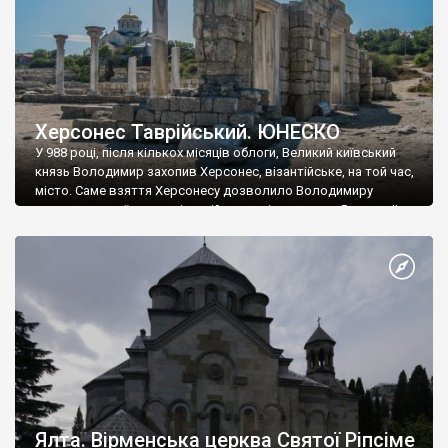
Херсонес Таврійський. ЮНЕСКО
У 988 році, після кількох місяців облоги, Великий київський
князь Володимир захопив Херсонес, візантійське, на той час,
місто. Саме взяття Херсонесу дозволило Володимиру
диктувати свої умови візантійському імператору Василю ІІ, та
одружитися з його дочкою Ганною. Цього ж року, в
Херсонесі Володимир-язичник, став Василем-християнином.
А потім було Хрещення Русі. На честь Херсонесу Таврійського
названо місто […]
Ялта. Вірменська церква Святої Ріпсіме