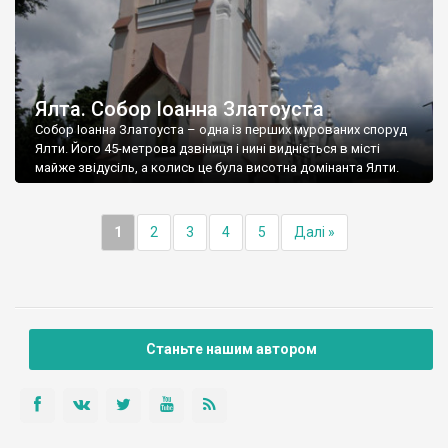
Ялта. Собор Іоанна Златоуста
Собор Іоанна Златоуста – одна із перших мурованих споруд
Ялти. Його 45-метрова дзвіниця і нині видніється в місті
майже звідусіль, а колись це була висотна домінанта Ялти.
1
2
3
4
5
Далі »
Станьте нашим автором