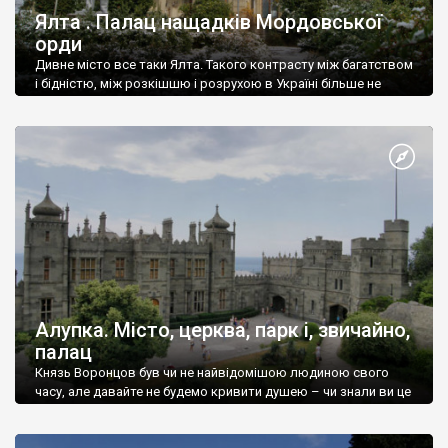
Ялта . Палац нащадків Мордовської
орди
Дивне місто все таки Ялта. Такого контрасту між багатством
і бідністю, між розкішшю і розрухою в Україні більше не
знайдеш.
Алупка. Місто, церква, парк і, звичайно,
палац
Князь Воронцов був чи не найвідомішою людиною свого
часу, але давайте не будемо кривити душею – чи знали ви це
прізвище до відвідин Алупки? Мабуть все таки ні.