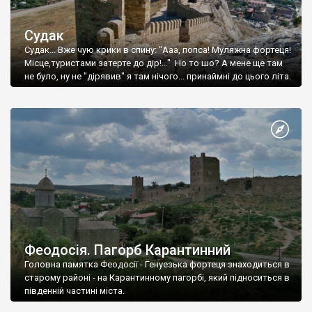
Судак
Судак... Вже чую крики в спину: "Ааа, попса! Муляжна фортеця!
Місце,туристами затерте до дір!..." Но то шо? А мене ще там
не було, ну не "дірявив" я там нічого... принаймні до цього літа.
Феодосія. Пагорб Карантинний
Головна памятка Феодосії - Генуезька фортеця знаходиться в
старому районі - на Карантинному пагорбі, який підноситься в
південній частині міста.