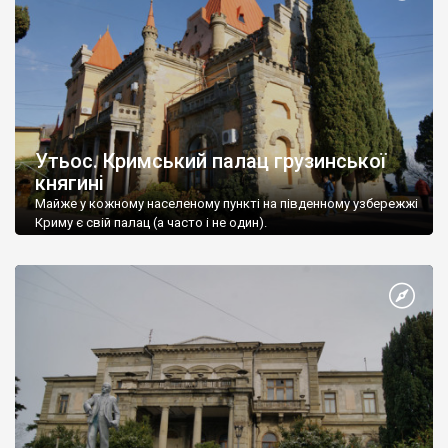
Утьос. Кримський палац грузинської
княгині
Майже у кожному населеному пункті на південному узбережжі
Криму є свій палац (а часто і не один).