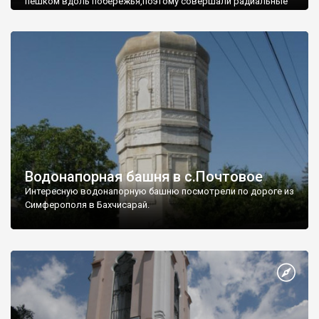
пешком вдоль побережья,поэтому совершали радиальные
вылазки из Оленевки.
Водонапорная башня в с.Почтовое
Интересную водонапорную башню посмотрели по дороге из
Симферополя в Бахчисарай.