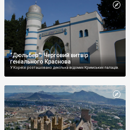
“Дюльбер”. Черговий витвір
геніального Краснова
У Кореїзі розташовано декілька відомих Кримських палаців.