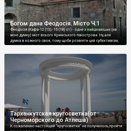
Богом дана Феодосія. Місто Ч.1
Феодосія (Кафа-12 (13) -15 (18) ст) - одне з найцікавіших (на
мою думку) міст всього Кримського півострова .Ну,але
думка в кожного своя, тому щоби розвіяти цей субєктивізм,
запрошую відвідати це
Тарханкутская кругосветка(от
Черноморского до Атлеша)
К сожалению настоящей "кругосветки" не получилось,пройти