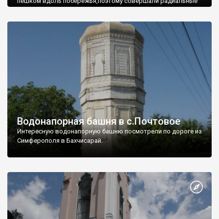
пешком вдоль побережья,поэтому совершали радиальные
вылазки из Оленевки.
Водонапорная башня в с.Почтовое
Интересную водонапорную башню посмотрели по дороге из
Симферополя в Бахчисарай.