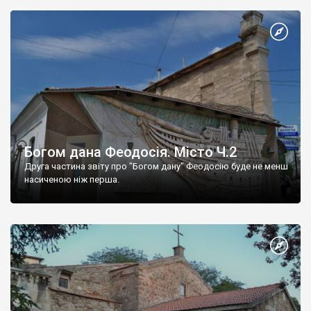
Богом дана Феодосія. Місто Ч.2
Друга частина звіту про "Богом дану" Феодосію буде не менш
насиченою ніж перша.