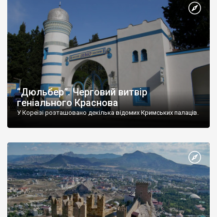
“Дюльбер”. Черговий витвір
геніального Краснова
У Кореїзі розташовано декілька відомих Кримських палаців.