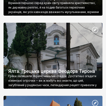
Вірменія першою серед країн світу прийняла християнство,
як державну релігію, й на подив багатьох пересічних
українців, які усіх кавказців вважають мусульманами, вірмени
є відданими вірянами Христа
Ялта. Грецька церква Феодора Тирона
Греки залишили Україні чималий спадок. Достатньо згадати
ніжинські огірочки – ви ж мабуть всі знаєте, що цей,
загублений у радянські часи, легендарний рецепт привезли у
Ніжин греки?