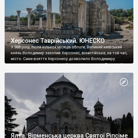
Херсонес Таврійський. ЮНЕСКО
У 988 році, після кількох місяців облоги, Великий київський
князь Володимир захопив Херсонес, візантійське, на той час,
місто. Саме взяття Херсонесу дозволило Володимиру
диктувати свої умови візантійському імператору Василю ІІ, та
одружитися з його дочкою Ганною. Цього ж року, в
Херсонесі Володимир-язичник, став Василем-християнином.
А потім було Хрещення Русі. На честь Херсонесу Таврійського
названо місто […]
Ялта. Вірменська церква Святої Ріпсіме