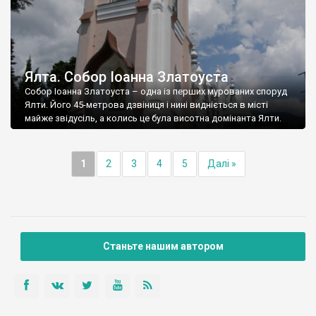
Ялта. Собор Іоанна Златоуста
Собор Іоанна Златоуста – одна із перших мурованих споруд
Ялти. Його 45-метрова дзвіниця і нині видніється в місті
майже звідусіль, а колись це була висотна домінанта Ялти.
1
2
3
4
5
Далі »
Станьте нашим автором