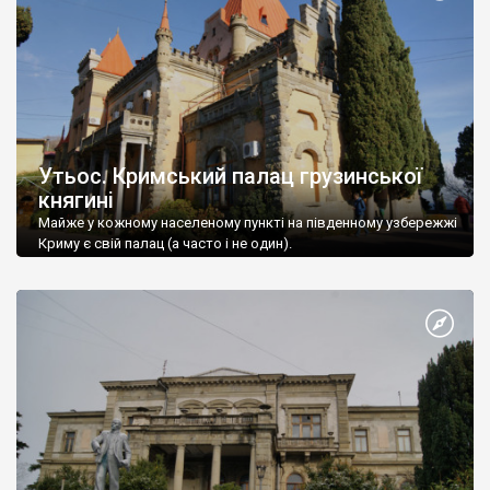
Утьос. Кримський палац грузинської
княгині
Майже у кожному населеному пункті на південному узбережжі
Криму є свій палац (а часто і не один).