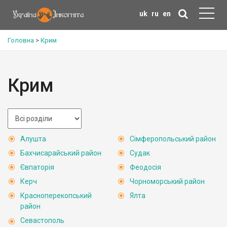
uk
ru
en
Головна
>
Крим
Крим
Алушта
Сімферопольський район
Бахчисарайський район
Судак
Євпаторія
Феодосія
Керч
Чорноморський район
Красноперекопський
Ялта
район
Севастополь