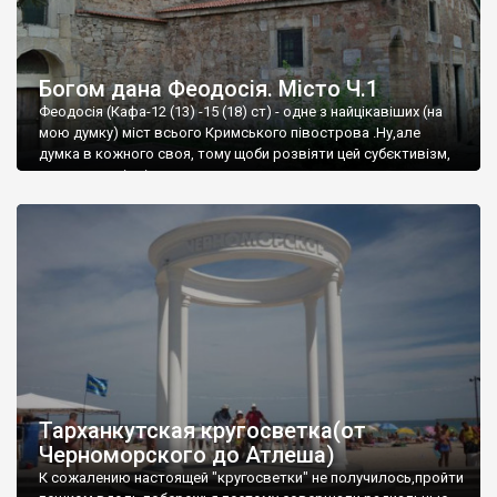
Богом дана Феодосія. Місто Ч.1
Феодосія (Кафа-12 (13) -15 (18) ст) - одне з найцікавіших (на
мою думку) міст всього Кримського півострова .Ну,але
думка в кожного своя, тому щоби розвіяти цей субєктивізм,
запрошую відвідати це
Тарханкутская кругосветка(от
Черноморского до Атлеша)
К сожалению настоящей "кругосветки" не получилось,пройти