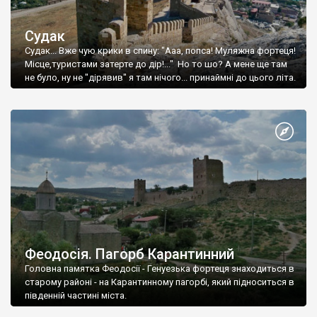
Судак
Судак... Вже чую крики в спину: "Ааа, попса! Муляжна фортеця!
Місце,туристами затерте до дір!..." Но то шо? А мене ще там
не було, ну не "дірявив" я там нічого... принаймні до цього літа.
Феодосія. Пагорб Карантинний
Головна памятка Феодосії - Генуезька фортеця знаходиться в
старому районі - на Карантинному пагорбі, який підноситься в
південній частині міста.