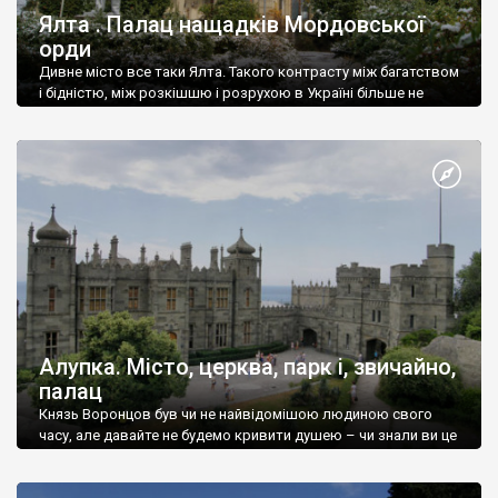
Ялта . Палац нащадків Мордовської
орди
Дивне місто все таки Ялта. Такого контрасту між багатством
і бідністю, між розкішшю і розрухою в Україні більше не
знайдеш.
Алупка. Місто, церква, парк і, звичайно,
палац
Князь Воронцов був чи не найвідомішою людиною свого
часу, але давайте не будемо кривити душею – чи знали ви це
прізвище до відвідин Алупки? Мабуть все таки ні.