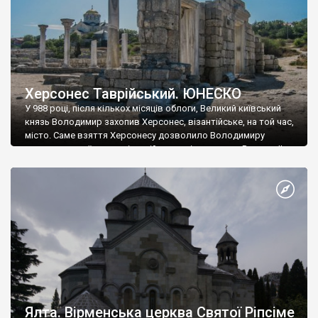
Херсонес Таврійський. ЮНЕСКО
У 988 році, після кількох місяців облоги, Великий київський
князь Володимир захопив Херсонес, візантійське, на той час,
місто. Саме взяття Херсонесу дозволило Володимиру
диктувати свої умови візантійському імператору Василю ІІ, та
одружитися з його дочкою Ганною. Цього ж року, в
Херсонесі Володимир-язичник, став Василем-християнином.
А потім було Хрещення Русі. На честь Херсонесу Таврійського
названо місто […]
Ялта. Вірменська церква Святої Ріпсіме