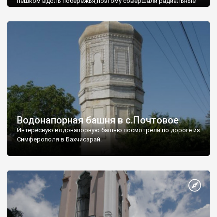
пешком вдоль побережья,поэтому совершали радиальные
вылазки из Оленевки.
Водонапорная башня в с.Почтовое
Интересную водонапорную башню посмотрели по дороге из
Симферополя в Бахчисарай.