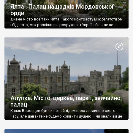
Ялта . Палац нащадків Мордовської
орди
Дивне місто все таки Ялта. Такого контрасту між багатством
і бідністю, між розкішшю і розрухою в Україні більше не
знайдеш.
Алупка. Місто, церква, парк і, звичайно,
палац
Князь Воронцов був чи не найвідомішою людиною свого
часу, але давайте не будемо кривити душею – чи знали ви це
прізвище до відвідин Алупки? Мабуть все таки ні.