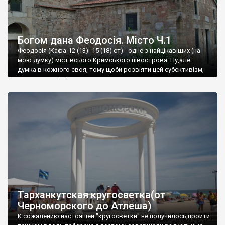
Богом дана Феодосія. Місто Ч.1
Феодосія (Кафа-12 (13) -15 (18) ст) - одне з найцікавіших (на
мою думку) міст всього Кримського півострова .Ну,але
думка в кожного своя, тому щоби розвіяти цей субєктивізм,
запрошую відвідати це
Тарханкутская кругосветка(от
Черноморского до Атлеша)
К сожалению настоящей "кругосветки" не получилось,пройти