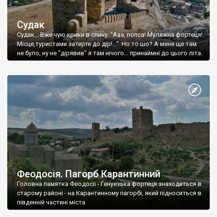
Судак
Судак... Вже чую крики в спину: "Ааа, попса! Муляжна фортеця!
Місце,туристами затерте до дір!..." Но то шо? А мене ще там
не було, ну не "дірявив" я там нічого... принаймні до цього літа.
Феодосія. Пагорб Карантинний
Головна памятка Феодосії - Генуезька фортеця знаходиться в
старому районі - на Карантинному пагорбі, який підноситься в
південній частині міста.