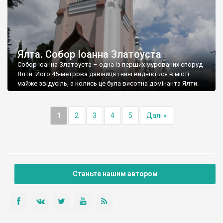
Ялта. Собор Іоанна Златоуста
Собор Іоанна Златоуста – одна із перших мурованих споруд
Ялти. Його 45-метрова дзвіниця і нині видніється в місті
майже звідусіль, а колись це була висотна домінанта Ялти.
1
2
3
4
5
Далі »
Станьте нашим автором