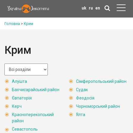
uk
ru
en
Головна
>
Крим
Крим
Алушта
Сімферопольський район
Бахчисарайський район
Судак
Євпаторія
Феодосія
Керч
Чорноморський район
Красноперекопський
Ялта
район
Севастополь