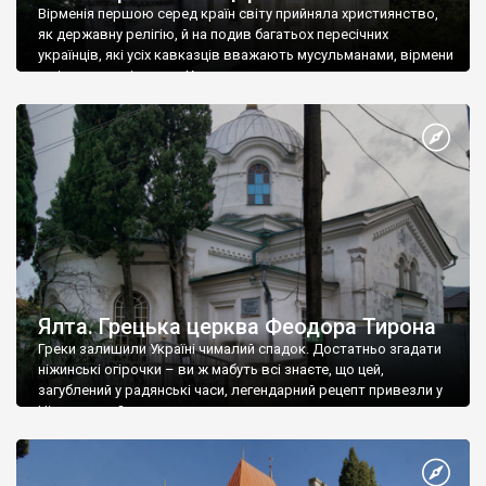
Вірменія першою серед країн світу прийняла християнство,
як державну релігію, й на подив багатьох пересічних
українців, які усіх кавказців вважають мусульманами, вірмени
є відданими вірянами Христа
Ялта. Грецька церква Феодора Тирона
Греки залишили Україні чималий спадок. Достатньо згадати
ніжинські огірочки – ви ж мабуть всі знаєте, що цей,
загублений у радянські часи, легендарний рецепт привезли у
Ніжин греки?