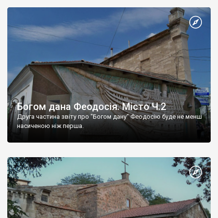
Богом дана Феодосія. Місто Ч.2
Друга частина звіту про "Богом дану" Феодосію буде не менш
насиченою ніж перша.