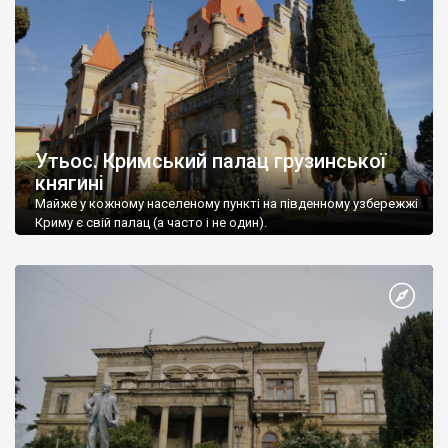
Утьос. Кримський палац грузинської
княгині
Майже у кожному населеному пункті на південному узбережжі
Криму є свій палац (а часто і не один).