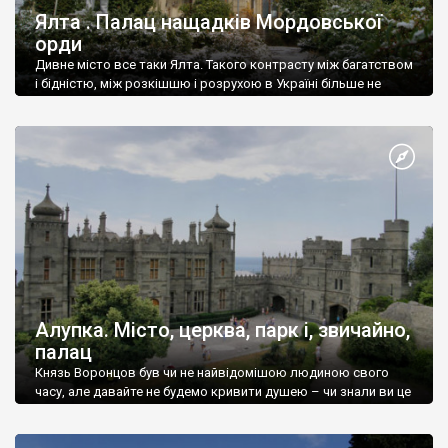
Ялта . Палац нащадків Мордовської
орди
Дивне місто все таки Ялта. Такого контрасту між багатством
і бідністю, між розкішшю і розрухою в Україні більше не
знайдеш.
Алупка. Місто, церква, парк і, звичайно,
палац
Князь Воронцов був чи не найвідомішою людиною свого
часу, але давайте не будемо кривити душею – чи знали ви це
прізвище до відвідин Алупки? Мабуть все таки ні.