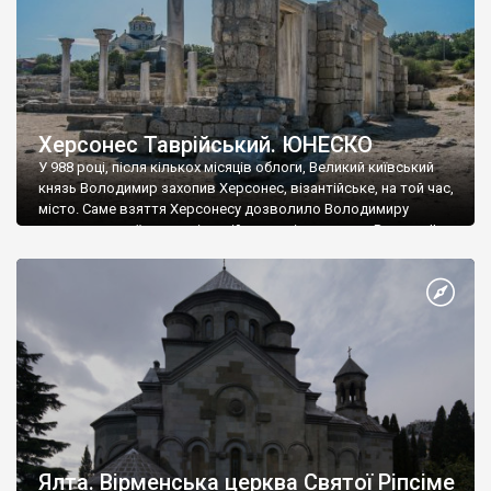
Херсонес Таврійський. ЮНЕСКО
У 988 році, після кількох місяців облоги, Великий київський
князь Володимир захопив Херсонес, візантійське, на той час,
місто. Саме взяття Херсонесу дозволило Володимиру
диктувати свої умови візантійському імператору Василю ІІ, та
одружитися з його дочкою Ганною. Цього ж року, в
Херсонесі Володимир-язичник, став Василем-християнином.
А потім було Хрещення Русі. На честь Херсонесу Таврійського
названо місто […]
Ялта. Вірменська церква Святої Ріпсіме