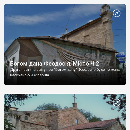
Богом дана Феодосія. Місто Ч.2
Друга частина звіту про "Богом дану" Феодосію буде не менш
насиченою ніж перша.