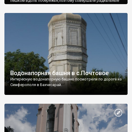
пешком вдоль побережья,поэтому совершали радиальные
вылазки из Оленевки.
Водонапорная башня в с.Почтовое
Интересную водонапорную башню посмотрели по дороге из
Симферополя в Бахчисарай.