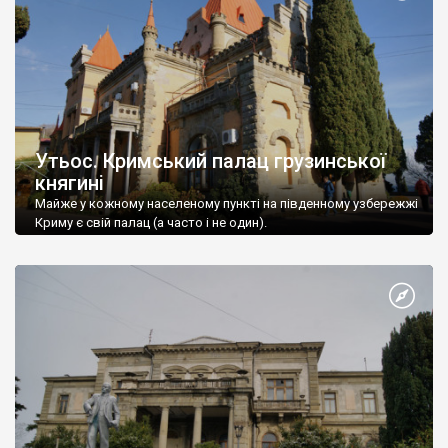
Утьос. Кримський палац грузинської
княгині
Майже у кожному населеному пункті на південному узбережжі
Криму є свій палац (а часто і не один).