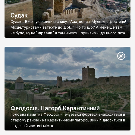
Судак
Судак... Вже чую крики в спину: "Ааа, попса! Муляжна фортеця!
Місце,туристами затерте до дір!..." Но то шо? А мене ще там
не було, ну не "дірявив" я там нічого... принаймні до цього літа.
Феодосія. Пагорб Карантинний
Головна памятка Феодосії - Генуезька фортеця знаходиться в
старому районі - на Карантинному пагорбі, який підноситься в
південній частині міста.