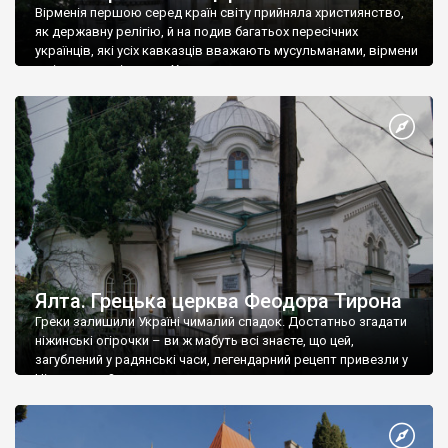
Вірменія першою серед країн світу прийняла християнство,
як державну релігію, й на подив багатьох пересічних
українців, які усіх кавказців вважають мусульманами, вірмени
є відданими вірянами Христа
Ялта. Грецька церква Феодора Тирона
Греки залишили Україні чималий спадок. Достатньо згадати
ніжинські огірочки – ви ж мабуть всі знаєте, що цей,
загублений у радянські часи, легендарний рецепт привезли у
Ніжин греки?