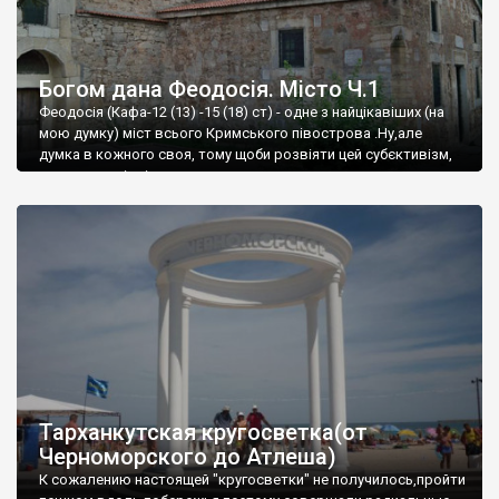
Богом дана Феодосія. Місто Ч.1
Феодосія (Кафа-12 (13) -15 (18) ст) - одне з найцікавіших (на
мою думку) міст всього Кримського півострова .Ну,але
думка в кожного своя, тому щоби розвіяти цей субєктивізм,
запрошую відвідати це
Тарханкутская кругосветка(от
Черноморского до Атлеша)
К сожалению настоящей "кругосветки" не получилось,пройти