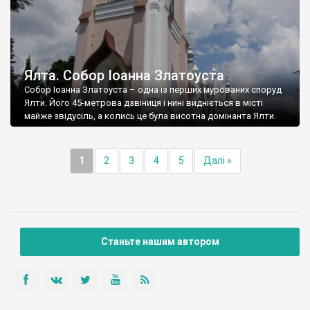
Ялта. Собор Іоанна Златоуста
Собор Іоанна Златоуста – одна із перших мурованих споруд
Ялти. Його 45-метрова дзвіниця і нині видніється в місті
майже звідусіль, а колись це була висотна домінанта Ялти.
1
2
3
4
5
Далі »
Станьте нашим автором