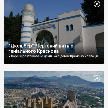
“Дюльбер”. Черговий витвір
геніального Краснова
У Кореїзі розташовано декілька відомих Кримських палаців.