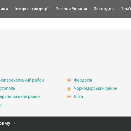
ниця
Історія і традиції
Регіони України
Закордон
Пам'
ноперекопський район
Феодосія
стополь
Чорноморський район
еропольський район
Ялта
к