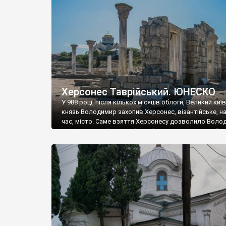
музею «Новгородський музей-заповідник» сотні арт
візантійської доби. Раритети викрадені з фондів об’
культурної спадщини ЮНЕСКО «Херсонеса Таврійсько
Офіційно – на виставку «Золото Візантії», але експер
влада в Україні вважають це лише […]
Херсонес Таврійський. ЮНЕСКО
У 988 році, після кількох місяців облоги, Великий киї
князь Володимир захопив Херсонес, візантійське, на
час, місто. Саме взяття Херсонесу дозволило Воло
диктувати свої умови візантійському імператору Вас
та одружитися з його дочкою Ганною. Цього ж року,
Херсонесі Володимир-язичник, став Василем-
християнином. А потім було Хрещення Русі. На честь
Херсонесу Таврійського названо місто […]