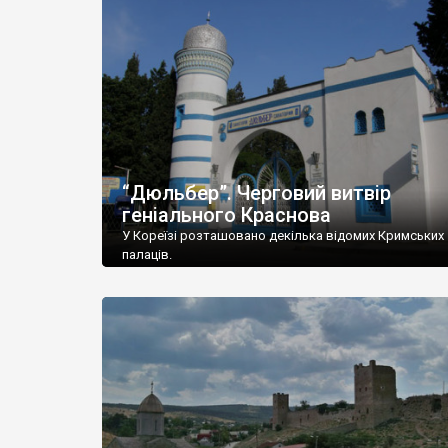
“Дюльбер”. Черговий витвір
геніального Краснова
У Кореїзі розташовано декілька відомих Кримських
палаців.