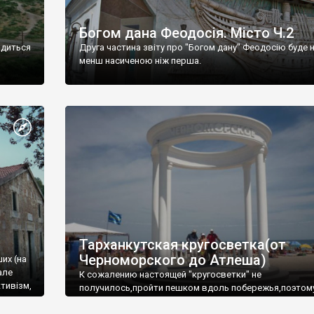
Богом дана Феодосія. Місто Ч.2
одиться
Друга частина звіту про "Богом дану" Феодосію буде 
менш насиченою ніж перша.
Тарханкутская кругосветка(от
Черноморского до Атлеша)
ших (на
але
К сожалению настоящей "кругосветки" не
тивізм,
получилось,пройти пешком вдоль побережья,поэтом
совершали радиальные вылазки из Оленевки.