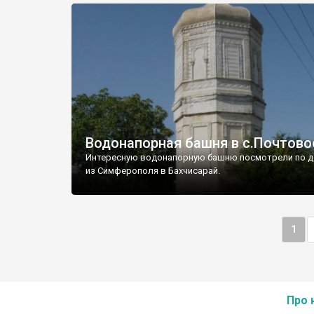
Водонапорная башня в с.Почтово
Интересную водонапорную башню посмотрели по д
из Симферополя в Бахчисарай.
1
Про 