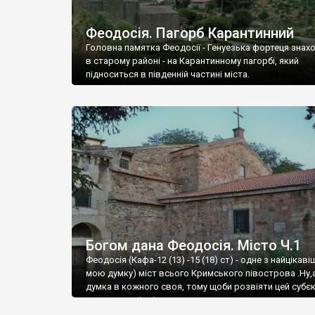
Феодосія. Пагорб Карантинний
Головна памятка Феодосії - Генуезька фортеця знах
в старому районі - на Карантинному пагорбі, який
підноситься в південній частині міста.
Богом дана Феодосія. Місто Ч.1
Феодосія (Кафа-12 (13) -15 (18) ст) - одне з найцікаві
мою думку) міст всього Кримського півострова .Ну,
думка в кожного своя, тому щоби розвіяти цей субєк
запрошую відвідати це