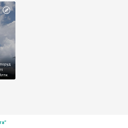
споруд
ті
Ялти.
та”