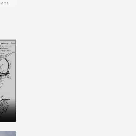
им та
ора і
є
го типу,
ей-
рний
ста:
 райони
від 2
I
і,
рукти,
 котрі