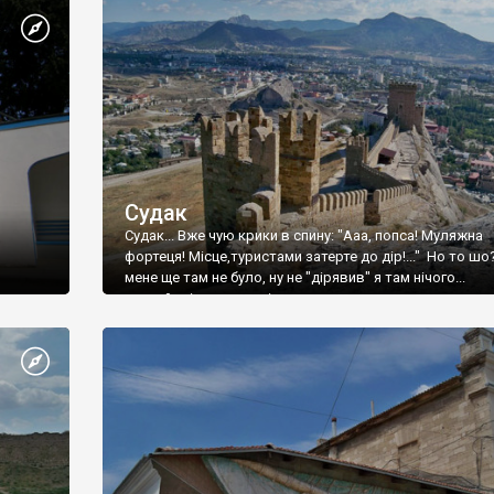
Судак
Судак... Вже чую крики в спину: "Ааа, попса! Муляжна
фортеця! Місце,туристами затерте до дір!..." Но то шо
мене ще там не було, ну не "дірявив" я там нічого...
принаймні до цього літа.