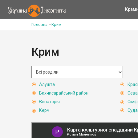
Крам
Головна
>
Крим
Крим
Алушта
Крас
Бахчисарайський район
Сева
Євпаторія
Сімф
Керч
Суда