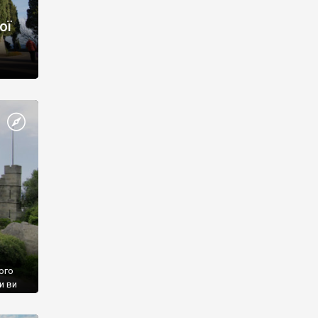
ої
ого
и ви