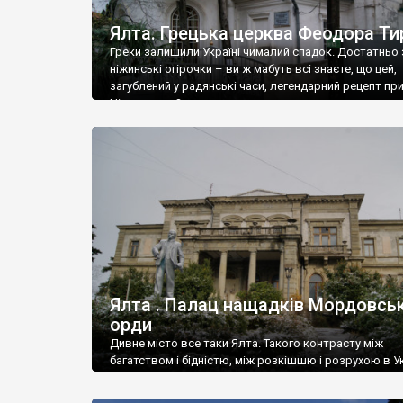
Ялта. Грецька церква Феодора Ти
Греки залишили Україні чималий спадок. Достатньо 
ніжинські огірочки – ви ж мабуть всі знаєте, що цей,
загублений у радянські часи, легендарний рецепт пр
Ніжин греки?
Ялта . Палац нащадків Мордовськ
орди
Дивне місто все таки Ялта. Такого контрасту між
багатством і бідністю, між розкішшю і розрухою в Ук
більше не знайдеш.