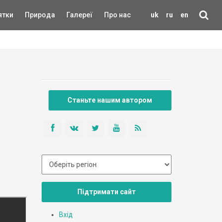
ятки
Природа
Галереї
Про нас
uk
ru
en
Станьте нашим автором
Підтримати сайт
Вхід