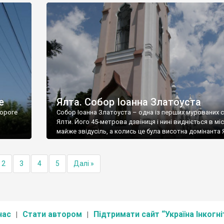
е
Ялта. Собор Іоанна Златоуста
ороге
Собор Іоанна Златоуста – одна із перших мурованих 
Ялти. Його 45-метрова дзвіниця і нині видніється в міс
майже звідусіль, а колись це була висотна домінанта 
2
3
4
5
Далі »
нас
Стати автором
Підтримати сайт “Україна Інкогні