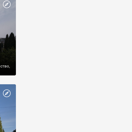
же
нство,