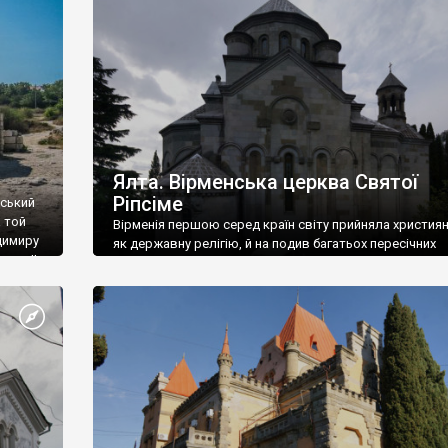
ефактів
називаються «повстяками» (postaki)…” “Вино. Крим
єкту
виробляє відмінне вино і його вдосталь: воно все ду
го».
легке біле і дуже […]
ти та
Ялта. Вірменська церква Святої
Ріпсіме
вський
 той
Вірменія першою серед країн світу прийняла христия
димиру
як державну релігію, й на подив багатьох пересічних
илю ІІ,
українців, які усіх кавказців вважають мусульманами,
 в
вірмени є відданими вірянами Христа