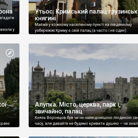
рона
Утьос. Кримський палац грузинськ
княгині
згадати
Майже у кожному населеному пункті на південному
ивезли у
узбережжі Криму є свій палац (а часто і не один).
ої
Алупка. Місто, церква, парк і,
звичайно, палац
Князь Воронцов був чи не найвідомішою людиною св
раїні
часу, але давайте не будемо кривити душею – чи знал
це прізвище до відвідин Алупки? Мабуть все таки ні.