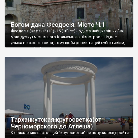
Богом дана Феодосія. Місто Ч.1
Феодосія (Кафа-12 (13) -15 (18) ст) - одне з найцікавіших (на
мою думку) міст всього Кримського півострова .Ну,але
думка в кожного своя, тому щоби розвіяти цей субєктивізм,
запрошую відвідати це
Тарханкутская кругосветка(от
Черноморского до Атлеша)
К сожалению настоящей "кругосветки" не получилось,пройти