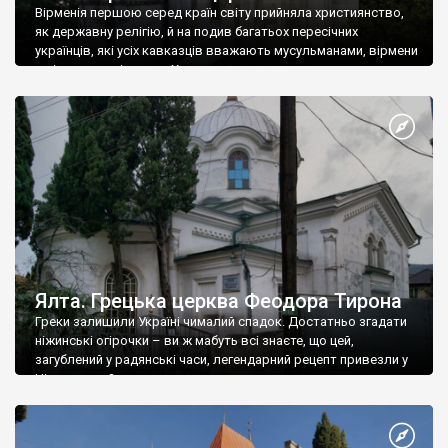
Вірменія першою серед країн світу прийняла християнство,
як державну релігію, й на подив багатьох пересічних
українців, які усіх кавказців вважають мусульманами, вірмени
є відданими вірянами Христа
Ялта. Грецька церква Феодора Тирона
Греки залишили Україні чималий спадок. Достатньо згадати
ніжинські огірочки – ви ж мабуть всі знаєте, що цей,
загублений у радянські часи, легендарний рецепт привезли у
Ніжин греки?