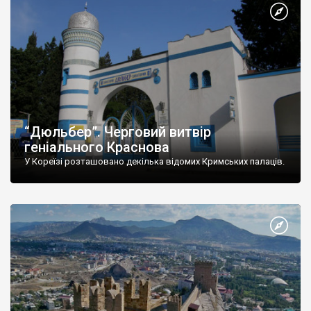
“Дюльбер”. Черговий витвір
геніального Краснова
У Кореїзі розташовано декілька відомих Кримських палаців.