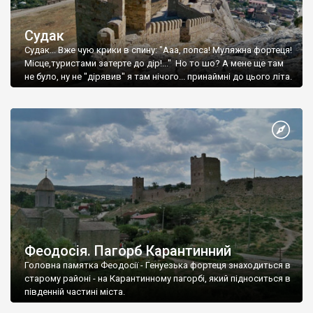
Судак
Судак... Вже чую крики в спину: "Ааа, попса! Муляжна фортеця!
Місце,туристами затерте до дір!..." Но то шо? А мене ще там
не було, ну не "дірявив" я там нічого... принаймні до цього літа.
Феодосія. Пагорб Карантинний
Головна памятка Феодосії - Генуезька фортеця знаходиться в
старому районі - на Карантинному пагорбі, який підноситься в
південній частині міста.