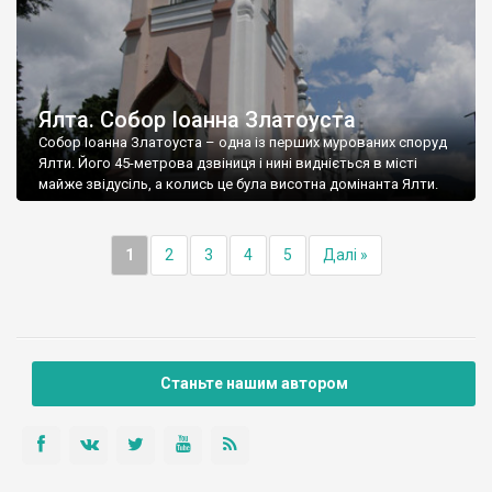
Ялта. Собор Іоанна Златоуста
Собор Іоанна Златоуста – одна із перших мурованих споруд
Ялти. Його 45-метрова дзвіниця і нині видніється в місті
майже звідусіль, а колись це була висотна домінанта Ялти.
1
2
3
4
5
Далі »
Станьте нашим автором