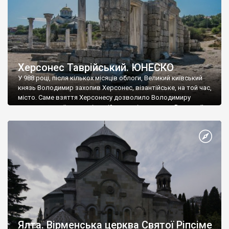
Херсонес Таврійський. ЮНЕСКО
У 988 році, після кількох місяців облоги, Великий київський
князь Володимир захопив Херсонес, візантійське, на той час,
місто. Саме взяття Херсонесу дозволило Володимиру
диктувати свої умови візантійському імператору Василю ІІ, та
одружитися з його дочкою Ганною. Цього ж року, в
Херсонесі Володимир-язичник, став Василем-християнином.
А потім було Хрещення Русі. На честь Херсонесу Таврійського
названо місто […]
Ялта. Вірменська церква Святої Ріпсіме