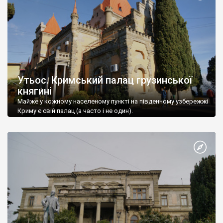
Утьос. Кримський палац грузинської
княгині
Майже у кожному населеному пункті на південному узбережжі
Криму є свій палац (а часто і не один).