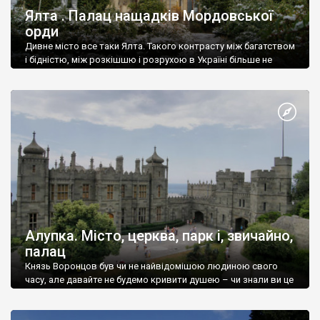
Ялта . Палац нащадків Мордовської
орди
Дивне місто все таки Ялта. Такого контрасту між багатством
і бідністю, між розкішшю і розрухою в Україні більше не
знайдеш.
Алупка. Місто, церква, парк і, звичайно,
палац
Князь Воронцов був чи не найвідомішою людиною свого
часу, але давайте не будемо кривити душею – чи знали ви це
прізвище до відвідин Алупки? Мабуть все таки ні.