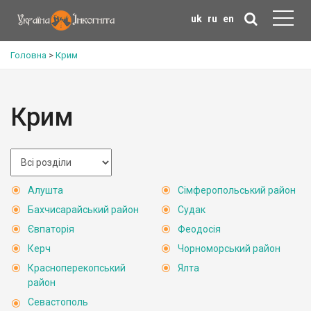
uk
ru
en
Головна
>
Крим
Крим
Алушта
Сімферопольський район
Бахчисарайський район
Судак
Євпаторія
Феодосія
Керч
Чорноморський район
Красноперекопський
Ялта
район
Севастополь