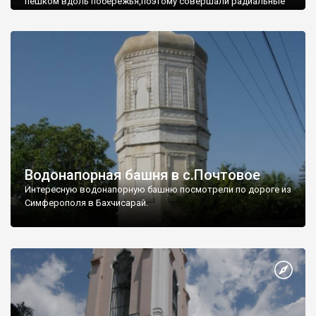
пешком вдоль побережья,поэтому совершали радиальные
вылазки из Оленевки.
Водонапорная башня в с.Почтовое
Интересную водонапорную башню посмотрели по дороге из
Симферополя в Бахчисарай.