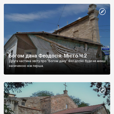
Богом дана Феодосія. Місто Ч.2
Друга частина звіту про "Богом дану" Феодосію буде не менш
насиченою ніж перша.