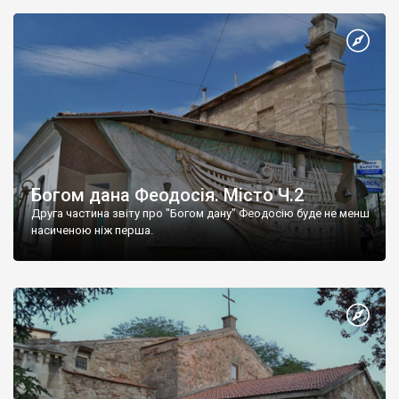
Богом дана Феодосія. Місто Ч.2
Друга частина звіту про "Богом дану" Феодосію буде не менш
насиченою ніж перша.