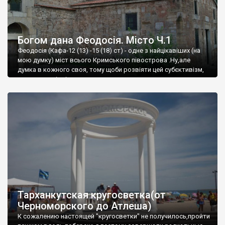
Богом дана Феодосія. Місто Ч.1
Феодосія (Кафа-12 (13) -15 (18) ст) - одне з найцікавіших (на
мою думку) міст всього Кримського півострова .Ну,але
думка в кожного своя, тому щоби розвіяти цей субєктивізм,
запрошую відвідати це
Тарханкутская кругосветка(от
Черноморского до Атлеша)
К сожалению настоящей "кругосветки" не получилось,пройти