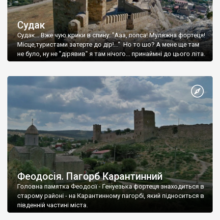
Судак
Судак... Вже чую крики в спину: "Ааа, попса! Муляжна фортеця!
Місце,туристами затерте до дір!..." Но то шо? А мене ще там
не було, ну не "дірявив" я там нічого... принаймні до цього літа.
Феодосія. Пагорб Карантинний
Головна памятка Феодосії - Генуезька фортеця знаходиться в
старому районі - на Карантинному пагорбі, який підноситься в
південній частині міста.