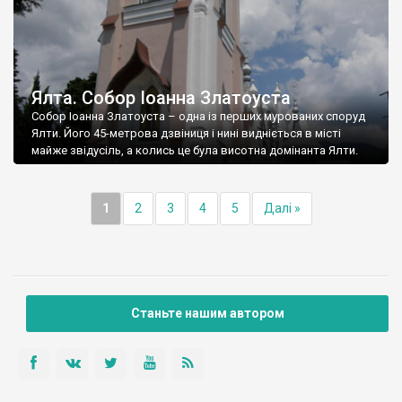
Ялта. Собор Іоанна Златоуста
Собор Іоанна Златоуста – одна із перших мурованих споруд
Ялти. Його 45-метрова дзвіниця і нині видніється в місті
майже звідусіль, а колись це була висотна домінанта Ялти.
1
2
3
4
5
Далі »
Станьте нашим автором