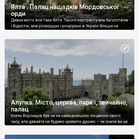
Ялта . Палац нащадків Мордовської
орди
Дивне місто все таки Ялта. Такого контрасту між багатством
і бідністю, між розкішшю і розрухою в Україні більше не
знайдеш.
Алупка. Місто, церква, парк і, звичайно,
палац
Князь Воронцов був чи не найвідомішою людиною свого
часу, але давайте не будемо кривити душею – чи знали ви це
прізвище до відвідин Алупки? Мабуть все таки ні.