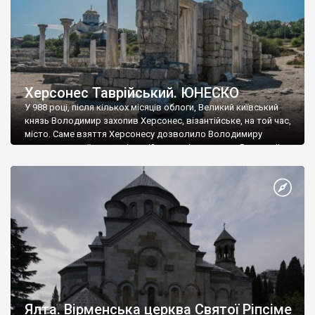
Херсонес Таврійський. ЮНЕСКО
У 988 році, після кількох місяців облоги, Великий київський
князь Володимир захопив Херсонес, візантійське, на той час,
місто. Саме взяття Херсонесу дозволило Володимиру
диктувати свої умови візантійському імператору Василю ІІ, та
одружитися з його дочкою Ганною. Цього ж року, в
Херсонесі Володимир-язичник, став Василем-християнином.
А потім було Хрещення Русі. На честь Херсонесу Таврійського
названо місто […]
Ялта. Вірменська церква Святої Ріпсіме