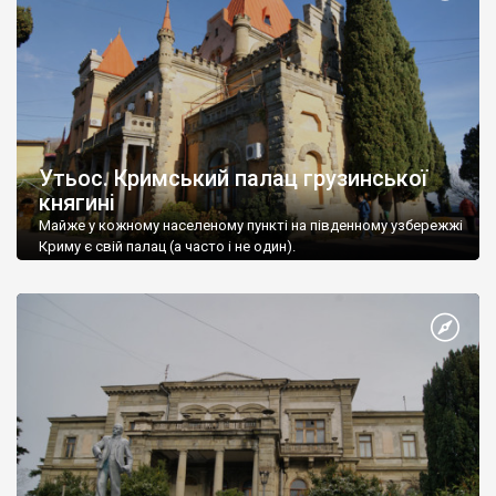
Утьос. Кримський палац грузинської
княгині
Майже у кожному населеному пункті на південному узбережжі
Криму є свій палац (а часто і не один).