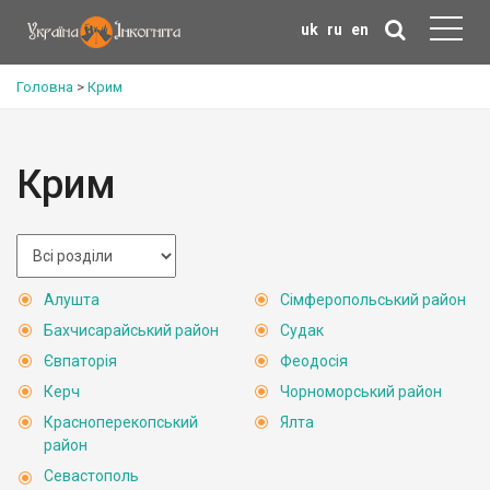
uk
ru
en
Головна
>
Крим
Крим
Алушта
Сімферопольський район
Бахчисарайський район
Судак
Євпаторія
Феодосія
Керч
Чорноморський район
Красноперекопський
Ялта
район
Севастополь