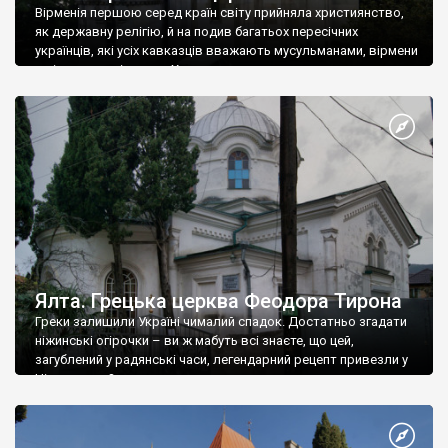
Вірменія першою серед країн світу прийняла християнство,
як державну релігію, й на подив багатьох пересічних
українців, які усіх кавказців вважають мусульманами, вірмени
є відданими вірянами Христа
Ялта. Грецька церква Феодора Тирона
Греки залишили Україні чималий спадок. Достатньо згадати
ніжинські огірочки – ви ж мабуть всі знаєте, що цей,
загублений у радянські часи, легендарний рецепт привезли у
Ніжин греки?