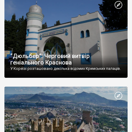
“Дюльбер”. Черговий витвір
геніального Краснова
У Кореїзі розташовано декілька відомих Кримських палаців.