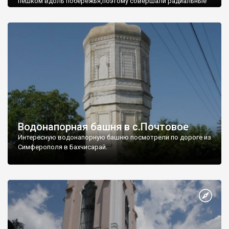
пешком вдоль побережья,поэтому совершали радиальные
вылазки из Оленевки.
Водонапорная башня в с.Почтовое
Интересную водонапорную башню посмотрели по дороге из
Симферополя в Бахчисарай.