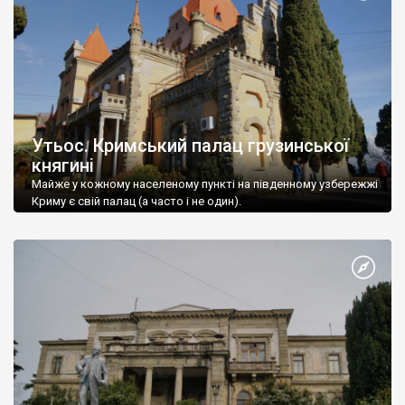
Утьос. Кримський палац грузинської
княгині
Майже у кожному населеному пункті на південному узбережжі
Криму є свій палац (а часто і не один).