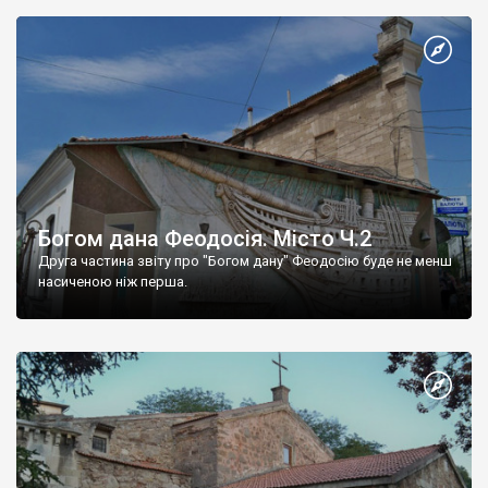
Богом дана Феодосія. Місто Ч.2
Друга частина звіту про "Богом дану" Феодосію буде не менш
насиченою ніж перша.