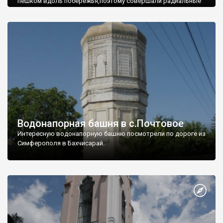
пешком вдоль побережья,поэтому совершали радиальные
вылазки из Оленевки.
Водонапорная башня в с.Почтовое
Интересную водонапорную башню посмотрели по дороге из
Симферополя в Бахчисарай.