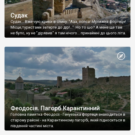
Судак
Судак... Вже чую крики в спину: "Ааа, попса! Муляжна фортеця!
Місце,туристами затерте до дір!..." Но то шо? А мене ще там
не було, ну не "дірявив" я там нічого... принаймні до цього літа.
Феодосія. Пагорб Карантинний
Головна памятка Феодосії - Генуезька фортеця знаходиться в
старому районі - на Карантинному пагорбі, який підноситься в
південній частині міста.