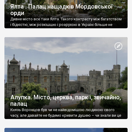
Ялта . Палац нащадків Мордовської
орди
Дивне місто все таки Ялта. Такого контрасту між багатством
і бідністю, між розкішшю і розрухою в Україні більше не
знайдеш.
Алупка. Місто, церква, парк і, звичайно,
палац
Князь Воронцов був чи не найвідомішою людиною свого
часу, але давайте не будемо кривити душею – чи знали ви це
прізвище до відвідин Алупки? Мабуть все таки ні.