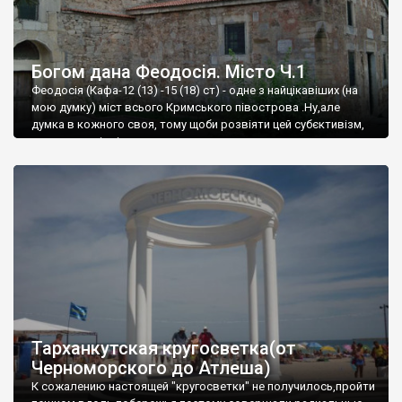
Богом дана Феодосія. Місто Ч.1
Феодосія (Кафа-12 (13) -15 (18) ст) - одне з найцікавіших (на
мою думку) міст всього Кримського півострова .Ну,але
думка в кожного своя, тому щоби розвіяти цей субєктивізм,
запрошую відвідати це
Тарханкутская кругосветка(от
Черноморского до Атлеша)
К сожалению настоящей "кругосветки" не получилось,пройти