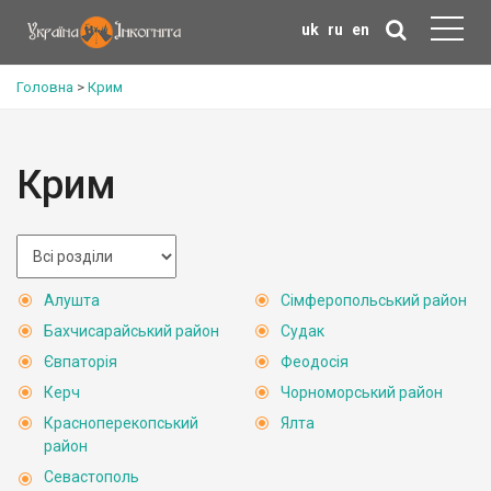
uk
ru
en
Головна
>
Крим
Крим
Алушта
Сімферопольський район
Бахчисарайський район
Судак
Євпаторія
Феодосія
Керч
Чорноморський район
Красноперекопський
Ялта
район
Севастополь