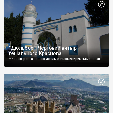
“Дюльбер”. Черговий витвір
геніального Краснова
У Кореїзі розташовано декілька відомих Кримських палаців.