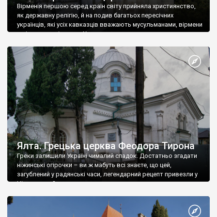
Вірменія першою серед країн світу прийняла християнство,
як державну релігію, й на подив багатьох пересічних
українців, які усіх кавказців вважають мусульманами, вірмени
є відданими вірянами Христа
Ялта. Грецька церква Феодора Тирона
Греки залишили Україні чималий спадок. Достатньо згадати
ніжинські огірочки – ви ж мабуть всі знаєте, що цей,
загублений у радянські часи, легендарний рецепт привезли у
Ніжин греки?