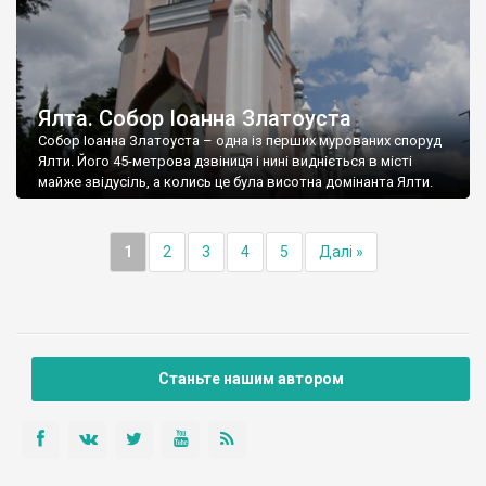
Ялта. Собор Іоанна Златоуста
Собор Іоанна Златоуста – одна із перших мурованих споруд
Ялти. Його 45-метрова дзвіниця і нині видніється в місті
майже звідусіль, а колись це була висотна домінанта Ялти.
1
2
3
4
5
Далі »
Станьте нашим автором