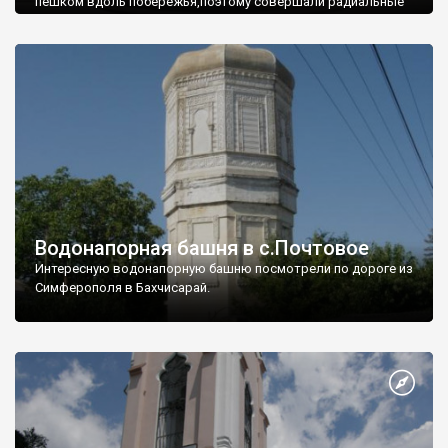
пешком вдоль побережья,поэтому совершали радиальные
вылазки из Оленевки.
Водонапорная башня в с.Почтовое
Интересную водонапорную башню посмотрели по дороге из
Симферополя в Бахчисарай.