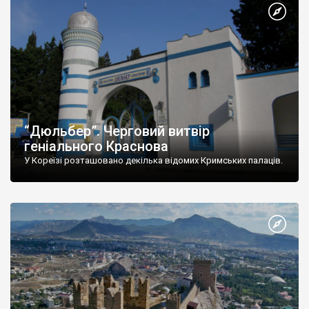
“Дюльбер”. Черговий витвір
геніального Краснова
У Кореїзі розташовано декілька відомих Кримських палаців.