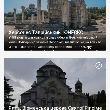
Херсонес Таврійський. ЮНЕСКО
У 988 році, після кількох місяців облоги, Великий київський
князь Володимир захопив Херсонес, візантійське, на той час,
місто. Саме взяття Херсонесу дозволило Володимиру
диктувати свої умови візантійському імператору Василю ІІ, та
одружитися з його дочкою Ганною. Цього ж року, в
Херсонесі Володимир-язичник, став Василем-християнином.
А потім було Хрещення Русі. На честь Херсонесу Таврійського
названо місто […]
Ялта. Вірменська церква Святої Ріпсіме