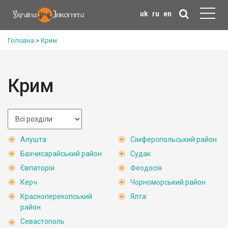
uk
ru
en
Головна
>
Крим
Крим
Алушта
Сімферопольський район
Бахчисарайський район
Судак
Євпаторія
Феодосія
Керч
Чорноморський район
Красноперекопський
Ялта
район
Севастополь