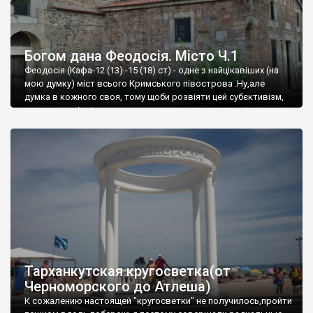
Богом дана Феодосія. Місто Ч.1
Феодосія (Кафа-12 (13) -15 (18) ст) - одне з найцікавіших (на
мою думку) міст всього Кримського півострова .Ну,але
думка в кожного своя, тому щоби розвіяти цей субєктивізм,
запрошую відвідати це
Тарханкутская кругосветка(от
Черноморского до Атлеша)
К сожалению настоящей "кругосветки" не получилось,пройти