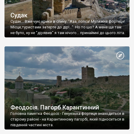
Судак
Судак... Вже чую крики в спину: "Ааа, попса! Муляжна фортеця!
Місце,туристами затерте до дір!..." Но то шо? А мене ще там
не було, ну не "дірявив" я там нічого... принаймні до цього літа.
Феодосія. Пагорб Карантинний
Головна памятка Феодосії - Генуезька фортеця знаходиться в
старому районі - на Карантинному пагорбі, який підноситься в
південній частині міста.