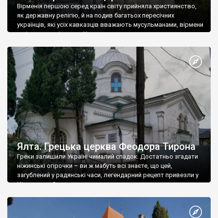
Вірменія першою серед країн світу прийняла християнство,
як державну релігію, й на подив багатьох пересічних
українців, які усіх кавказців вважають мусульманами, вірмени
є відданими вірянами Христа
Ялта. Грецька церква Феодора Тирона
Греки залишили Україні чималий спадок. Достатньо згадати
ніжинські огірочки – ви ж мабуть всі знаєте, що цей,
загублений у радянські часи, легендарний рецепт привезли у
Ніжин греки?