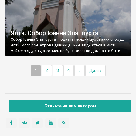
Ялта. Собор Іоанна Златоуста
Собор Іоанна Златоуста – одна із перших мурованих споруд
Ялти. Його 45-метрова дзвіниця і нині видніється в місті
майже звідусіль, а колись це була висотна домінанта Ялти.
1
2
3
4
5
Далі »
Станьте нашим автором