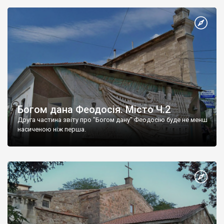
Богом дана Феодосія. Місто Ч.2
Друга частина звіту про "Богом дану" Феодосію буде не менш
насиченою ніж перша.