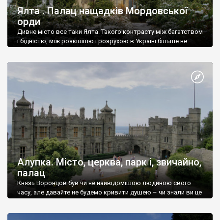
Ялта . Палац нащадків Мордовської
орди
Дивне місто все таки Ялта. Такого контрасту між багатством
і бідністю, між розкішшю і розрухою в Україні більше не
знайдеш.
Алупка. Місто, церква, парк і, звичайно,
палац
Князь Воронцов був чи не найвідомішою людиною свого
часу, але давайте не будемо кривити душею – чи знали ви це
прізвище до відвідин Алупки? Мабуть все таки ні.