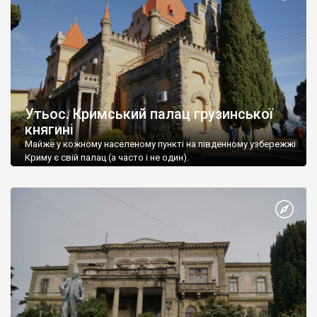
Утьос. Кримський палац грузинської
княгині
Майже у кожному населеному пункті на південному узбережжі
Криму є свій палац (а часто і не один).