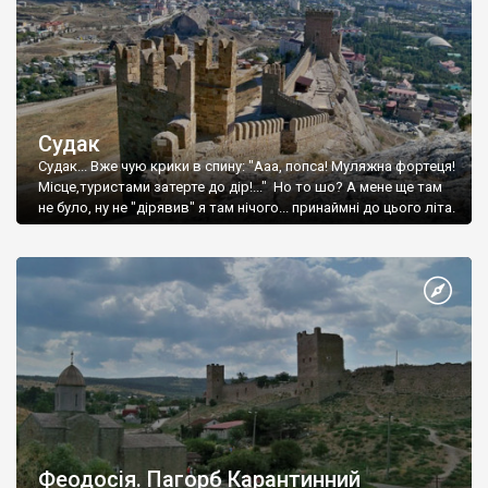
Судак
Судак... Вже чую крики в спину: "Ааа, попса! Муляжна фортеця!
Місце,туристами затерте до дір!..." Но то шо? А мене ще там
не було, ну не "дірявив" я там нічого... принаймні до цього літа.
Феодосія. Пагорб Карантинний