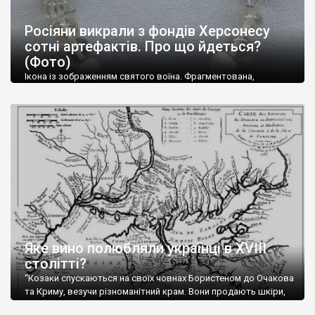
Росіяни викрали з фондів Херсонесу
сотні артефактів. Про що йдеться?
(Фото)
Ікона із зображенням святого воїна. Фрагментована,
втрачена нижня частина. Стеатит. XI-XII ст. Візантія. Ще у
травні російські окупанти вивезли з Криму до державного
музею «Новгородський музей-заповідник» сотні артефактів
візантійської доби. Раритети викрадені з фондів об’єкту
культурної спадщини ЮНЕСКО «Херсонеса Таврійського».
Офіційно – на виставку «Золото Візантії», але експерти та
влада в Україні вважають це лише […]
Яке вино полюбляли українці в XVIII
столітті?
“Козаки спускаються на своїх човнах Бористеном до Очакова
та Криму, везучи різноманітний крам. Вони продають шкіри,
тютюн (kasak-tutun), мотузки, коноплі, полотно, вугілля, рибу,