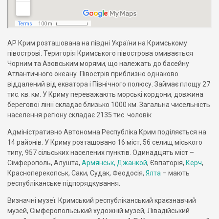
АР Крим розташована на півдні України на Кримському
півострові. Територія Кримського півострова омивається
Чорним та Азовським морями, що належать до басейну
Атлантичного океану. Півострів приблизно однаково
віддалений від екватора і Північного полюсу. Займає площу 27
тис. кв. км. У Криму переважають морські кордони, довжина
берегової лінії складає близько 1000 км. Загальна чисельність
населення регіону складає 2135 тис. чоловік
Адміністративно Автономна Республіка Крим поділяється на
14 районів. У Криму розташовано 16 міст, 56 селищ міського
типу, 957 сільських населених пунктів. Одинадцять міст –
Сімферополь, Алушта,
Армянськ, Джанкой
, Євпаторія,
Керч
,
Красноперекопськ, Саки, Судак, Феодосія,
Ялта
– мають
республіканське підпорядкування.
Визначні музеї: Кримський республіканський краєзнавчий
музей, Сімферопольський художній музей, Лівадійський