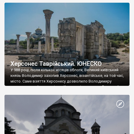
а купують сіль, вина, сушені фрукти, олію, мило, ладан,
кінське спорядження, овечі тулупи, котрі називаються
«повстяками» (postaki)…” “Вино. Крим виробляє відмінне вино
і його вдосталь: воно все дуже легке біле і дуже […]
Херсонес Таврійський. ЮНЕСКО
У 988 році, після кількох місяців облоги, Великий київський
князь Володимир захопив Херсонес, візантійське, на той час,
місто. Саме взяття Херсонесу дозволило Володимиру
диктувати свої умови візантійському імператору Василю ІІ, та
одружитися з його дочкою Ганною. Цього ж року, в
Херсонесі Володимир-язичник, став Василем-християнином.
А потім було Хрещення Русі. На честь Херсонесу Таврійського
названо місто […]