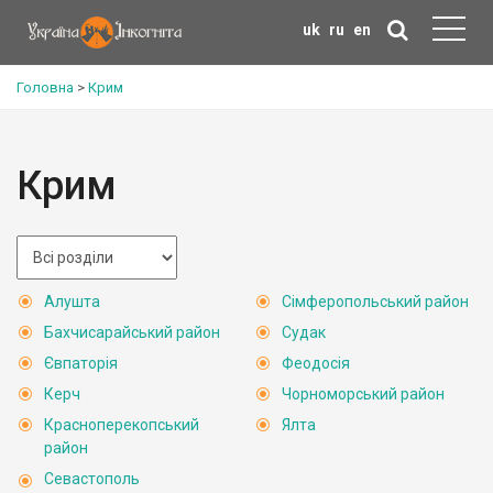
uk
ru
en
Головна
>
Крим
Крим
Алушта
Сімферопольський район
Бахчисарайський район
Судак
Євпаторія
Феодосія
Керч
Чорноморський район
Красноперекопський
Ялта
район
Севастополь