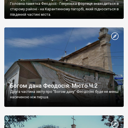
Головна памятка Феодосії - Генуезька фортеця знаходиться в
старому районі - на Карантинному пагорбі, який підноситься в
південній частині міста.
Богом дана Феодосія. Місто Ч.2
Друга частина звіту про "Богом дану" Феодосію буде не менш
насиченою ніж перша.