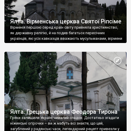
Ялта. Вірменська церква Святої Ріпсіме
Вірменія першою серед країн світу прийняла християнство,
як державну релігію, й на подив багатьох пересічних
українців, які усіх кавказців вважають мусульманами, вірмени
є відданими вірянами Христа
Ялта. Грецька церква Феодора Тирона
Греки залишили Україні чималий спадок. Достатньо згадати
ніжинські огірочки – ви ж мабуть всі знаєте, що цей,
загублений у радянські часи, легендарний рецепт привезли у