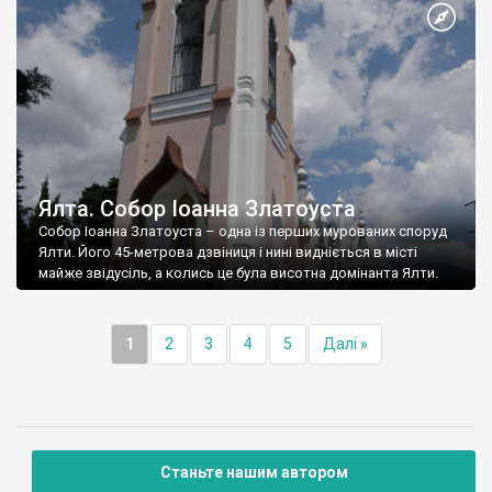
Ялта. Собор Іоанна Златоуста
Собор Іоанна Златоуста – одна із перших мурованих споруд
Ялти. Його 45-метрова дзвіниця і нині видніється в місті
майже звідусіль, а колись це була висотна домінанта Ялти.
1
2
3
4
5
Далі »
Станьте нашим автором