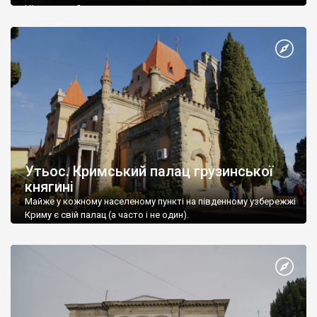
Ніжин греки?
Утьос. Кримський палац грузинської
княгині
Майже у кожному населеному пункті на південному узбережжі
Криму є свій палац (а часто і не один).