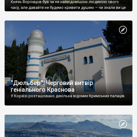
Князь Воронцов був чи не найвідомішою людиною свого
часу, але давайте не будемо кривити душею – чи знали ви це
прізвище до відвідин Алупки? Мабуть все таки ні.
“Дюльбер”. Черговий витвір
геніального Краснова
У Кореїзі розташовано декілька відомих Кримських палаців.