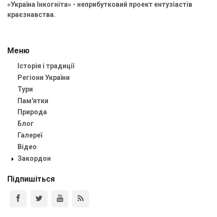
«Україна Інкогніта» - неприбутковий проект ентузіастів
краєзнавства.
Меню
Історія і традиції
Регіони України
Тури
Пам'ятки
Природа
Блог
Галереї
Відео
Закордон
Підпишіться