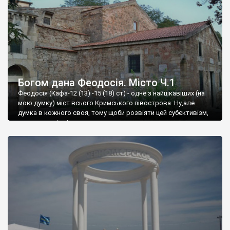
Богом дана Феодосія. Місто Ч.1
Феодосія (Кафа-12 (13) -15 (18) ст) - одне з найцікавіших (на
мою думку) міст всього Кримського півострова .Ну,але
думка в кожного своя, тому щоби розвіяти цей субєктивізм,
запрошую відвідати це