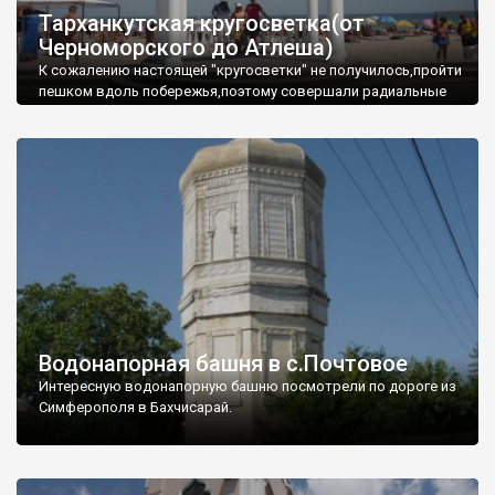
Тарханкутская кругосветка(от
Черноморского до Атлеша)
К сожалению настоящей "кругосветки" не получилось,пройти
пешком вдоль побережья,поэтому совершали радиальные
вылазки из Оленевки.
Водонапорная башня в с.Почтовое
Интересную водонапорную башню посмотрели по дороге из
Симферополя в Бахчисарай.