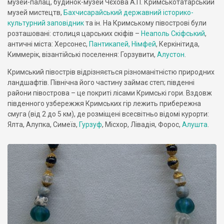
музей-палац, будинок-музей Чєхова А.П. Кримськотатарський
музей мистецтв,
Бахчисарайський державний історико-
культурний заповідник
та ін. На Кримському півострові були
розташовані: столиця царських скіфів –
Неаполь Скіфський
,
античні міста: Херсонес,
Пантикапей, Німфей
, Керкінітида,
Киммерік, візантійські поселення: Горзувити,
Алустон
.
Кримський півострів відрізняється різноманітністю природних
ландшафтів. Північна його частину займає степ; південні
райони півострова – це покриті лісами Кримські гори. Вздовж
південного узбережжя Кримських гір лежить прибережна
смуга (від 2 до 5 км), де розміщені всесвітньо відомі курорти:
Ялта, Алупка, Симеїз,
Гурзуф
, Місхор, Лівадія, Форос,
Алушта
.