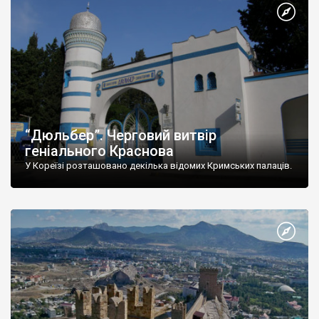
“Дюльбер”. Черговий витвір
геніального Краснова
У Кореїзі розташовано декілька відомих Кримських палаців.