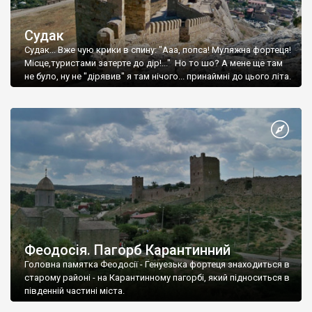
Судак
Судак... Вже чую крики в спину: "Ааа, попса! Муляжна фортеця!
Місце,туристами затерте до дір!..." Но то шо? А мене ще там
не було, ну не "дірявив" я там нічого... принаймні до цього літа.
Феодосія. Пагорб Карантинний
Головна памятка Феодосії - Генуезька фортеця знаходиться в
старому районі - на Карантинному пагорбі, який підноситься в
південній частині міста.