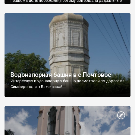
пешком вдоль побережья,поэтому совершали радиальные
вылазки из Оленевки.
Водонапорная башня в с.Почтовое
Интересную водонапорную башню посмотрели по дороге из
Симферополя в Бахчисарай.