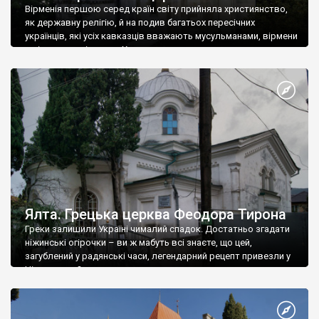
Вірменія першою серед країн світу прийняла християнство,
як державну релігію, й на подив багатьох пересічних
українців, які усіх кавказців вважають мусульманами, вірмени
є відданими вірянами Христа
Ялта. Грецька церква Феодора Тирона
Греки залишили Україні чималий спадок. Достатньо згадати
ніжинські огірочки – ви ж мабуть всі знаєте, що цей,
загублений у радянські часи, легендарний рецепт привезли у
Ніжин греки?