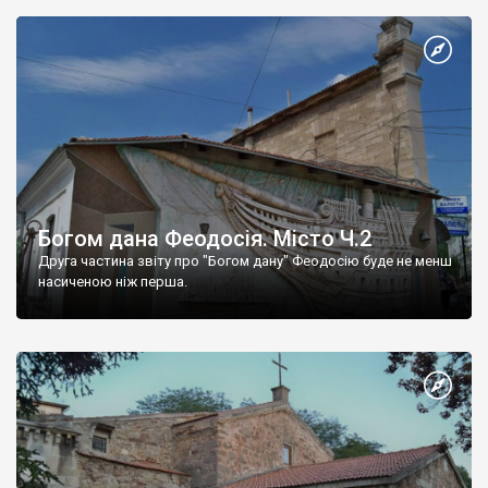
Богом дана Феодосія. Місто Ч.2
Друга частина звіту про "Богом дану" Феодосію буде не менш
насиченою ніж перша.