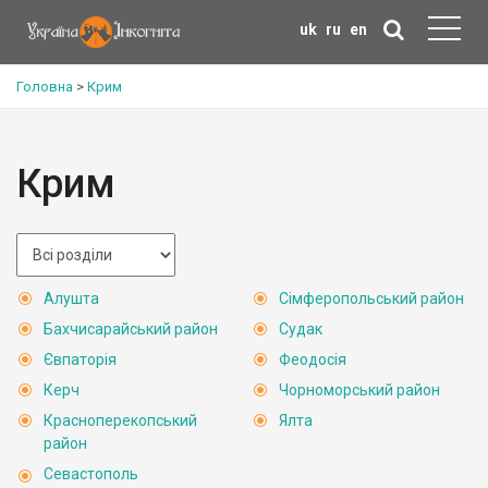
uk
ru
en
Головна
>
Крим
Крим
Алушта
Сімферопольський район
Бахчисарайський район
Судак
Євпаторія
Феодосія
Керч
Чорноморський район
Красноперекопський
Ялта
район
Севастополь