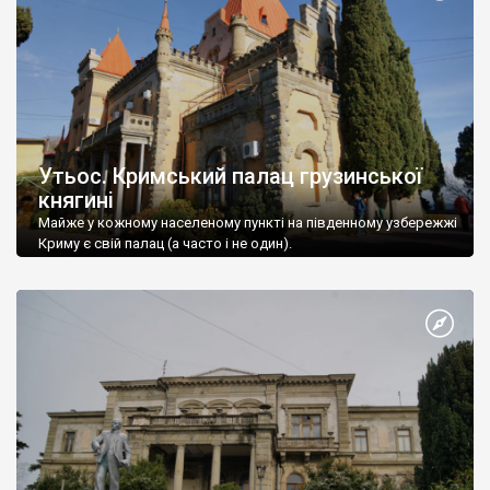
Утьос. Кримський палац грузинської
княгині
Майже у кожному населеному пункті на південному узбережжі
Криму є свій палац (а часто і не один).