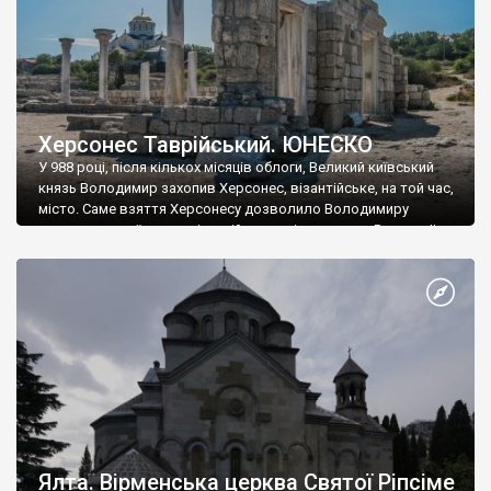
Херсонес Таврійський. ЮНЕСКО
У 988 році, після кількох місяців облоги, Великий київський
князь Володимир захопив Херсонес, візантійське, на той час,
місто. Саме взяття Херсонесу дозволило Володимиру
диктувати свої умови візантійському імператору Василю ІІ, та
одружитися з його дочкою Ганною. Цього ж року, в
Херсонесі Володимир-язичник, став Василем-християнином.
А потім було Хрещення Русі. На честь Херсонесу Таврійського
названо місто […]
Ялта. Вірменська церква Святої Ріпсіме