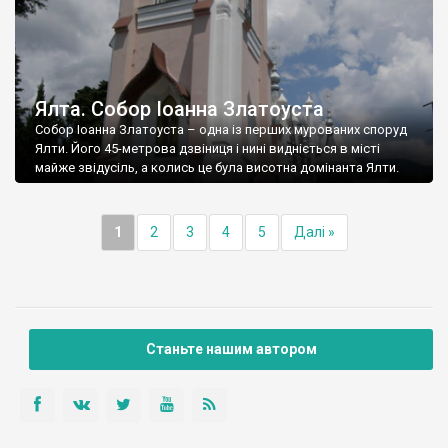
Ялта. Собор Іоанна Златоуста
Собор Іоанна Златоуста – одна із перших мурованих споруд
Ялти. Його 45-метрова дзвіниця і нині видніється в місті
майже звідусіль, а колись це була висотна домінанта Ялти.
1
2
3
4
5
Далі »
Станьте нашим автором