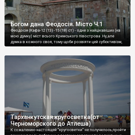
Богом дана Феодосія. Місто Ч.1
Феодосія (Кафа-12 (13) -15 (18) ст) - одне з найцікавіших (на
мою думку) міст всього Кримського півострова .Ну,але
думка в кожного своя, тому щоби розвіяти цей субєктивізм,
запрошую відвідати це
Тарханкутская кругосветка(от
Черноморского до Атлеша)
К сожалению настоящей "кругосветки" не получилось,пройти