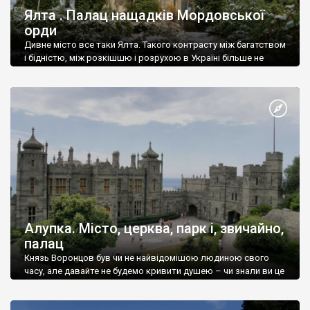
Ялта . Палац нащадків Мордовської
орди
Дивне місто все таки Ялта. Такого контрасту між багатством
і бідністю, між розкішшю і розрухою в Україні більше не
знайдеш.
Алупка. Місто, церква, парк і, звичайно,
палац
Князь Воронцов був чи не найвідомішою людиною свого
часу, але давайте не будемо кривити душею – чи знали ви це
прізвище до відвідин Алупки? Мабуть все таки ні.