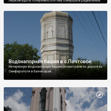
пешком вдоль побережья,поэтому совершали радиальные
вылазки из Оленевки.
Водонапорная башня в с.Почтовое
Интересную водонапорную башню посмотрели по дороге из
Симферополя в Бахчисарай.