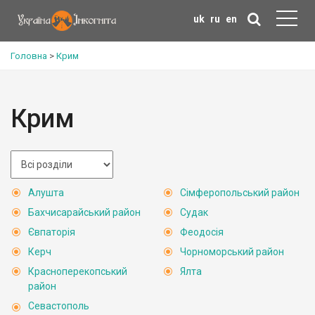
uk
ru
en
Головна
>
Крим
Крим
Алушта
Сімферопольський район
Бахчисарайський район
Судак
Євпаторія
Феодосія
Керч
Чорноморський район
Красноперекопський
Ялта
район
Севастополь