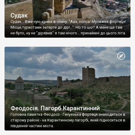
Судак
Судак... Вже чую крики в спину: "Ааа, попса! Муляжна фортеця!
Місце,туристами затерте до дір!..." Но то шо? А мене ще там
не було, ну не "дірявив" я там нічого... принаймні до цього літа.
Феодосія. Пагорб Карантинний
Головна памятка Феодосії - Генуезька фортеця знаходиться в
старому районі - на Карантинному пагорбі, який підноситься в
південній частині міста.