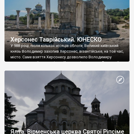
Херсонес Таврійський. ЮНЕСКО
У 988 році, після кількох місяців облоги, Великий київський
князь Володимир захопив Херсонес, візантійське, на той час,
місто. Саме взяття Херсонесу дозволило Володимиру
диктувати свої умови візантійському імператору Василю ІІ, та
одружитися з його дочкою Ганною. Цього ж року, в
Херсонесі Володимир-язичник, став Василем-християнином.
А потім було Хрещення Русі. На честь Херсонесу Таврійського
названо місто […]
Ялта. Вірменська церква Святої Ріпсіме