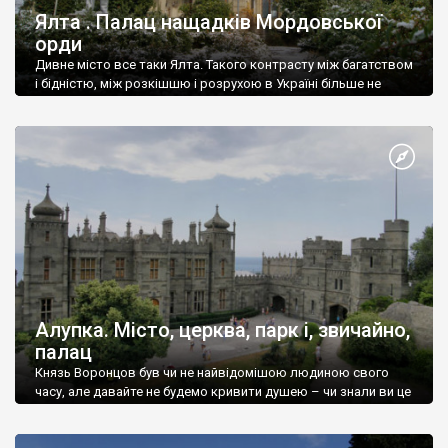
Ялта . Палац нащадків Мордовської
орди
Дивне місто все таки Ялта. Такого контрасту між багатством
і бідністю, між розкішшю і розрухою в Україні більше не
знайдеш.
Алупка. Місто, церква, парк і, звичайно,
палац
Князь Воронцов був чи не найвідомішою людиною свого
часу, але давайте не будемо кривити душею – чи знали ви це
прізвище до відвідин Алупки? Мабуть все таки ні.