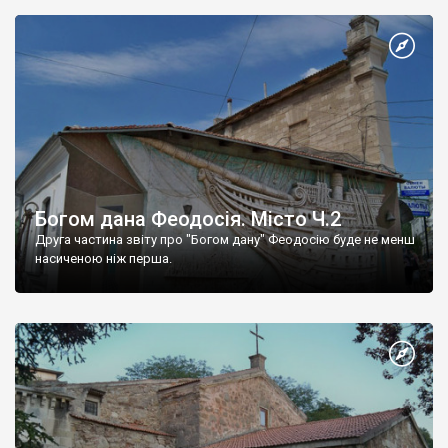
Богом дана Феодосія. Місто Ч.2
Друга частина звіту про "Богом дану" Феодосію буде не менш
насиченою ніж перша.