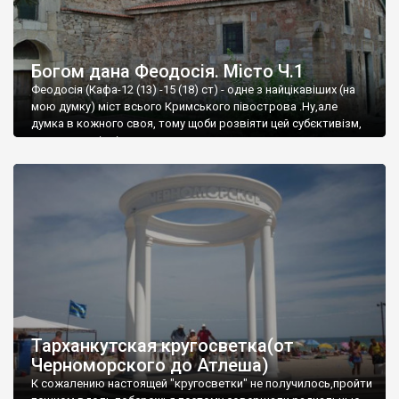
Богом дана Феодосія. Місто Ч.1
Феодосія (Кафа-12 (13) -15 (18) ст) - одне з найцікавіших (на
мою думку) міст всього Кримського півострова .Ну,але
думка в кожного своя, тому щоби розвіяти цей субєктивізм,
запрошую відвідати це
Тарханкутская кругосветка(от
Черноморского до Атлеша)
К сожалению настоящей "кругосветки" не получилось,пройти