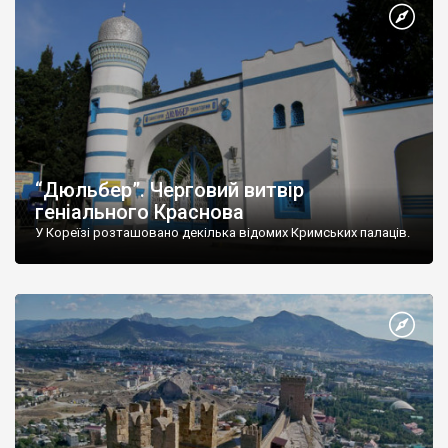
“Дюльбер”. Черговий витвір
геніального Краснова
У Кореїзі розташовано декілька відомих Кримських палаців.