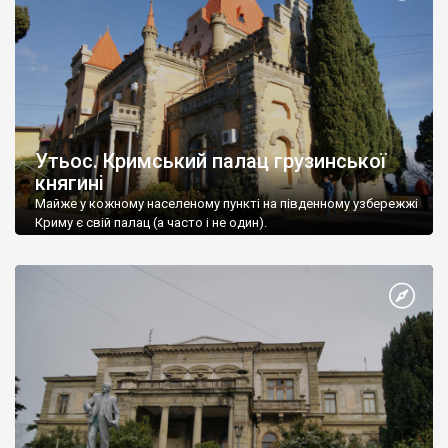
Утьос. Кримський палац грузинської
княгині
Майже у кожному населеному пункті на південному узбережжі
Криму є свій палац (а часто і не один).