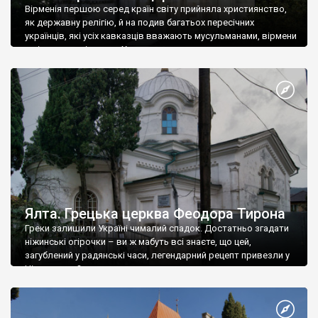
Вірменія першою серед країн світу прийняла християнство,
як державну релігію, й на подив багатьох пересічних
українців, які усіх кавказців вважають мусульманами, вірмени
є відданими вірянами Христа
Ялта. Грецька церква Феодора Тирона
Греки залишили Україні чималий спадок. Достатньо згадати
ніжинські огірочки – ви ж мабуть всі знаєте, що цей,
загублений у радянські часи, легендарний рецепт привезли у
Ніжин греки?