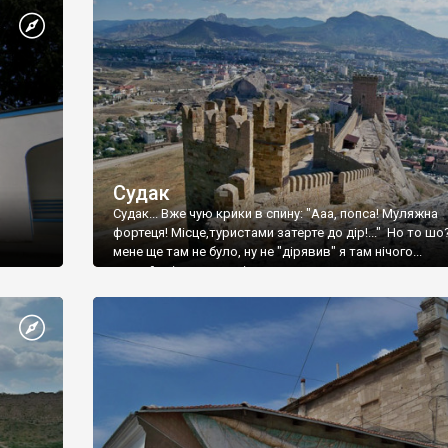
Судак
Судак... Вже чую крики в спину: "Ааа, попса! Муляжна
фортеця! Місце,туристами затерте до дір!..." Но то шо
мене ще там не було, ну не "дірявив" я там нічого...
принаймні до цього літа.