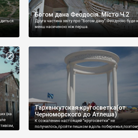
Богом дана Феодосія. Місто Ч.2
одиться
Друга частина звіту про "Богом дану" Феодосію буде 
менш насиченою ніж перша.
Тарханкутская кругосветка(от
Черноморского до Атлеша)
ших (на
але
К сожалению настоящей "кругосветки" не
тивізм,
получилось,пройти пешком вдоль побережья,поэтом
совершали радиальные вылазки из Оленевки.