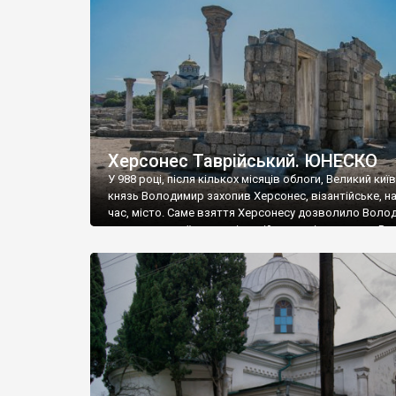
музею «Новгородський музей-заповідник» сотні арт
візантійської доби. Раритети викрадені з фондів об’
культурної спадщини ЮНЕСКО «Херсонеса Таврійсько
Офіційно – на виставку «Золото Візантії», але експер
влада в Україні вважають це лише […]
Херсонес Таврійський. ЮНЕСКО
У 988 році, після кількох місяців облоги, Великий киї
князь Володимир захопив Херсонес, візантійське, на
час, місто. Саме взяття Херсонесу дозволило Воло
диктувати свої умови візантійському імператору Вас
та одружитися з його дочкою Ганною. Цього ж року,
Херсонесі Володимир-язичник, став Василем-
християнином. А потім було Хрещення Русі. На честь
Херсонесу Таврійського названо місто […]