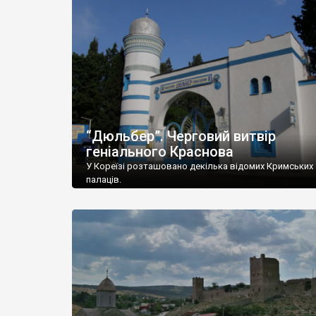
“Дюльбер”. Черговий витвір
геніального Краснова
У Кореїзі розташовано декілька відомих Кримських
палаців.