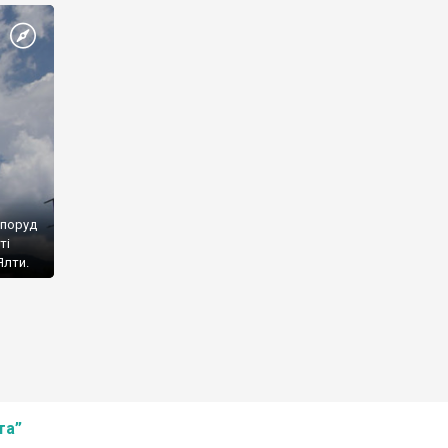
споруд
ті
Ялти.
та”