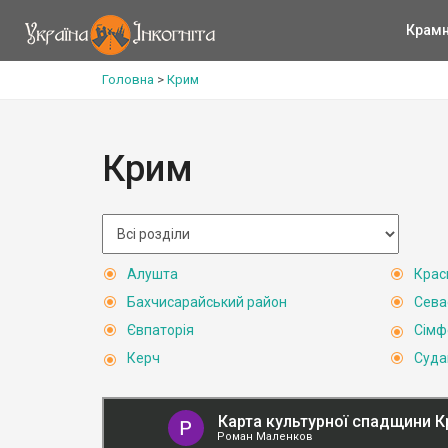
Крам
Головна
>
Крим
Крим
Алушта
Крас
Бахчисарайський район
Сева
Євпаторія
Сімф
Керч
Суда