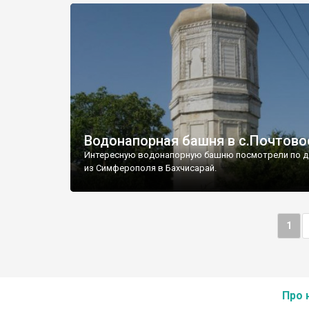
Водонапорная башня в с.Почтово
Интересную водонапорную башню посмотрели по д
из Симферополя в Бахчисарай.
1
Про 