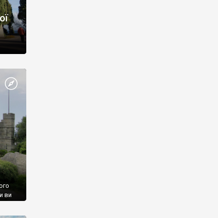
ої
ого
и ви