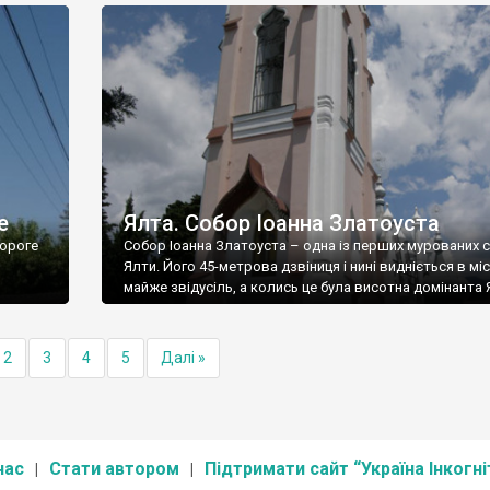
е
Ялта. Собор Іоанна Златоуста
ороге
Собор Іоанна Златоуста – одна із перших мурованих 
Ялти. Його 45-метрова дзвіниця і нині видніється в міс
майже звідусіль, а колись це була висотна домінанта 
2
3
4
5
Далі »
нас
Стати автором
Підтримати сайт “Україна Інкогні