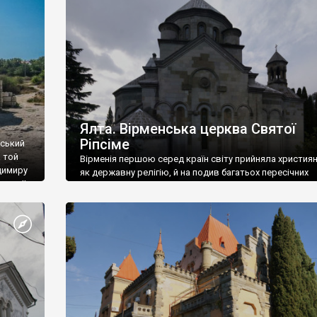
ефактів
називаються «повстяками» (postaki)…” “Вино. Крим
єкту
виробляє відмінне вино і його вдосталь: воно все ду
го».
легке біле і дуже […]
ти та
Ялта. Вірменська церква Святої
Ріпсіме
вський
 той
Вірменія першою серед країн світу прийняла христия
димиру
як державну релігію, й на подив багатьох пересічних
илю ІІ,
українців, які усіх кавказців вважають мусульманами,
 в
вірмени є відданими вірянами Христа