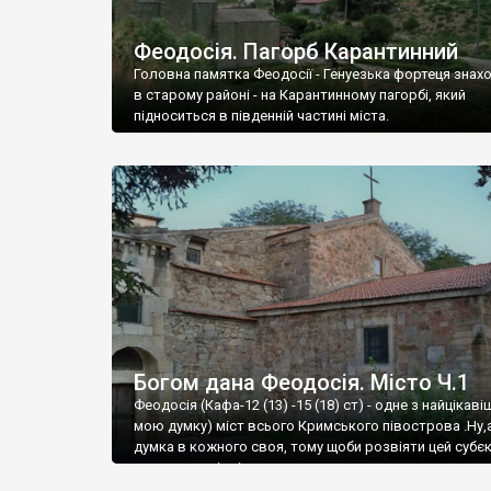
Феодосія. Пагорб Карантинний
Головна памятка Феодосії - Генуезька фортеця знах
в старому районі - на Карантинному пагорбі, який
підноситься в південній частині міста.
Богом дана Феодосія. Місто Ч.1
Феодосія (Кафа-12 (13) -15 (18) ст) - одне з найцікаві
мою думку) міст всього Кримського півострова .Ну,
думка в кожного своя, тому щоби розвіяти цей субєк
запрошую відвідати це