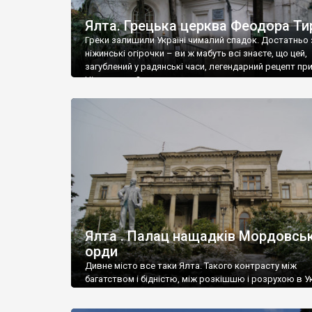
Ялта. Грецька церква Феодора Ти
Греки залишили Україні чималий спадок. Достатньо 
ніжинські огірочки – ви ж мабуть всі знаєте, що цей,
загублений у радянські часи, легендарний рецепт пр
Ніжин греки?
Ялта . Палац нащадків Мордовськ
орди
Дивне місто все таки Ялта. Такого контрасту між
багатством і бідністю, між розкішшю і розрухою в Ук
більше не знайдеш.