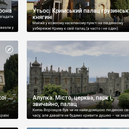
рона
Утьос. Кримський палац грузинськ
княгині
згадати
Майже у кожному населеному пункті на південному
ивезли у
узбережжі Криму є свій палац (а часто і не один).
ої
Алупка. Місто, церква, парк і,
звичайно, палац
Князь Воронцов був чи не найвідомішою людиною св
раїні
часу, але давайте не будемо кривити душею – чи знал
це прізвище до відвідин Алупки? Мабуть все таки ні.