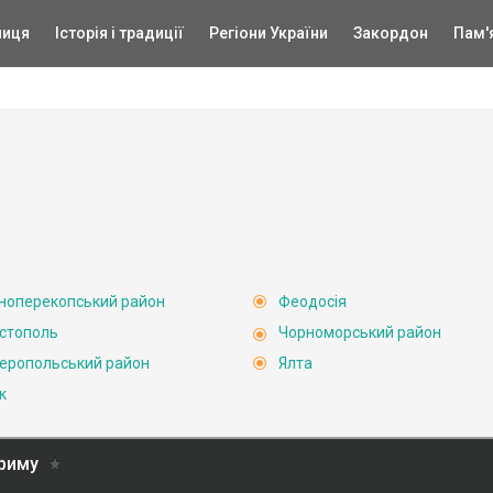
ниця
Історія і традиції
Регіони України
Закордон
Пам'
ноперекопський район
Феодосія
стополь
Чорноморський район
еропольський район
Ялта
к