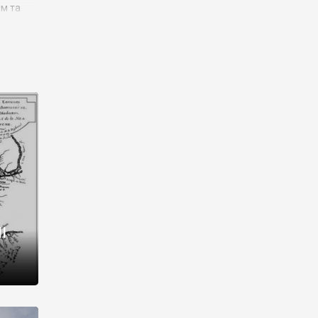
им та
ора і
є
го типу,
ей-
рний
ста:
 райони
від 2
I
і,
рукти,
 котрі