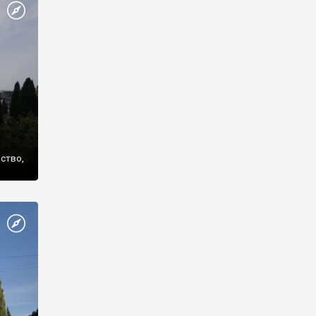
же
нство,