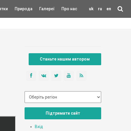
ятки
Природа
Галереї
Про нас
uk
ru
en
Станьте нашим автором
Підтримати сайт
Вхід