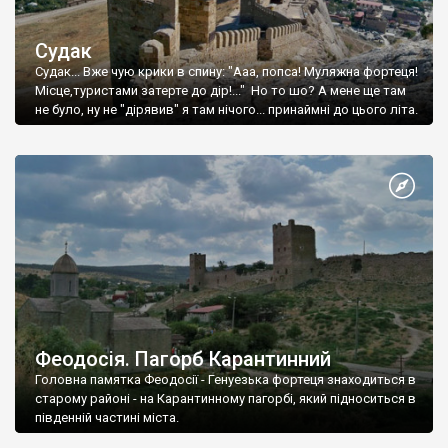
Судак
Судак... Вже чую крики в спину: "Ааа, попса! Муляжна фортеця!
Місце,туристами затерте до дір!..." Но то шо? А мене ще там
не було, ну не "дірявив" я там нічого... принаймні до цього літа.
Феодосія. Пагорб Карантинний
Головна памятка Феодосії - Генуезька фортеця знаходиться в
старому районі - на Карантинному пагорбі, який підноситься в
південній частині міста.