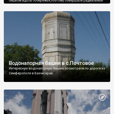
пешком вдоль побережья,поэтому совершали радиальные
вылазки из Оленевки.
Водонапорная башня в с.Почтовое
Интересную водонапорную башню посмотрели по дороге из
Симферополя в Бахчисарай.