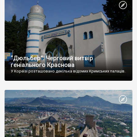
“Дюльбер”. Черговий витвір
геніального Краснова
У Кореїзі розташовано декілька відомих Кримських палаців.