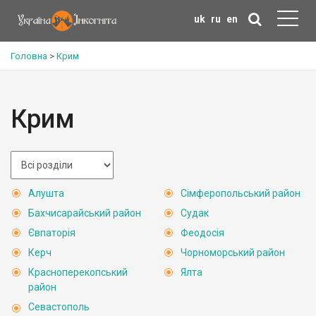
uk
ru
en
Головна
>
Крим
Крим
Алушта
Сімферопольський район
Бахчисарайський район
Судак
Євпаторія
Феодосія
Керч
Чорноморський район
Красноперекопський
Ялта
район
Севастополь