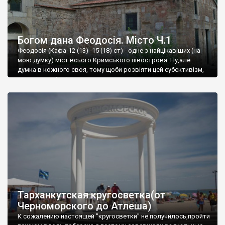
Богом дана Феодосія. Місто Ч.1
Феодосія (Кафа-12 (13) -15 (18) ст) - одне з найцікавіших (на
мою думку) міст всього Кримського півострова .Ну,але
думка в кожного своя, тому щоби розвіяти цей субєктивізм,
запрошую відвідати це
Тарханкутская кругосветка(от
Черноморского до Атлеша)
К сожалению настоящей "кругосветки" не получилось,пройти