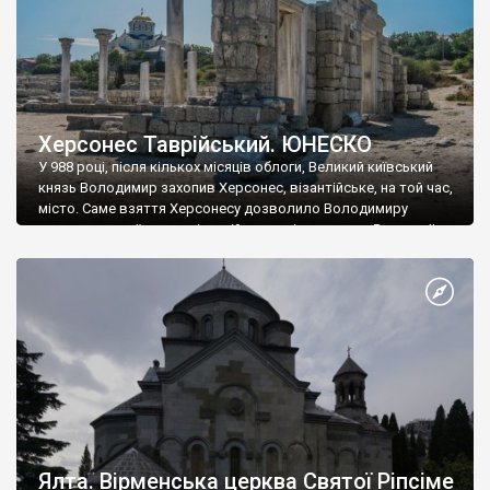
Херсонес Таврійський. ЮНЕСКО
У 988 році, після кількох місяців облоги, Великий київський
князь Володимир захопив Херсонес, візантійське, на той час,
місто. Саме взяття Херсонесу дозволило Володимиру
диктувати свої умови візантійському імператору Василю ІІ, та
одружитися з його дочкою Ганною. Цього ж року, в
Херсонесі Володимир-язичник, став Василем-християнином.
А потім було Хрещення Русі. На честь Херсонесу Таврійського
названо місто […]
Ялта. Вірменська церква Святої Ріпсіме