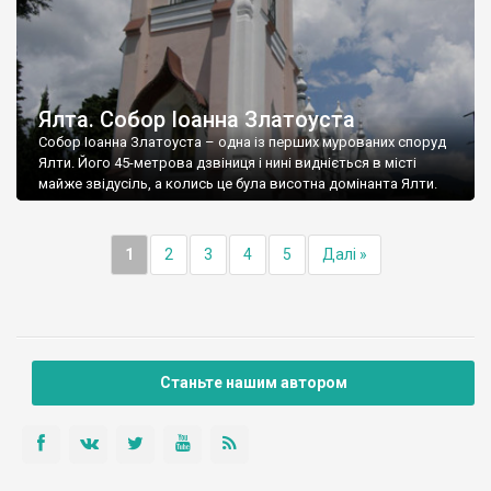
Ялта. Собор Іоанна Златоуста
Собор Іоанна Златоуста – одна із перших мурованих споруд
Ялти. Його 45-метрова дзвіниця і нині видніється в місті
майже звідусіль, а колись це була висотна домінанта Ялти.
1
2
3
4
5
Далі »
Станьте нашим автором