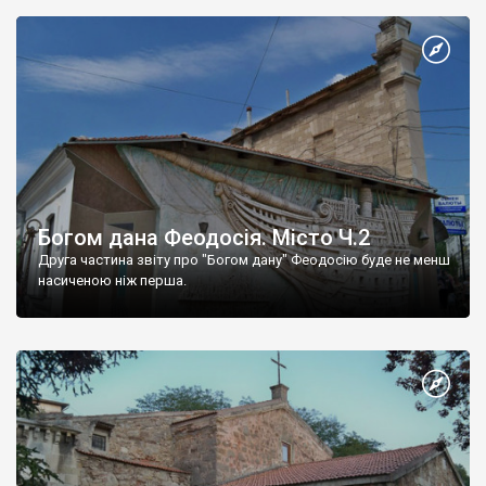
Богом дана Феодосія. Місто Ч.2
Друга частина звіту про "Богом дану" Феодосію буде не менш
насиченою ніж перша.