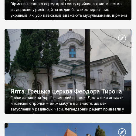
Вірменія першою серед країн світу прийняла християнство,
як державну релігію, й на подив багатьох пересічних
українців, які усіх кавказців вважають мусульманами, вірмени
є відданими вірянами Христа
Ялта. Грецька церква Феодора Тирона
Греки залишили Україні чималий спадок. Достатньо згадати
ніжинські огірочки – ви ж мабуть всі знаєте, що цей,
загублений у радянські часи, легендарний рецепт привезли у
Ніжин греки?