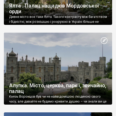
Ялта . Палац нащадків Мордовської
орди
Дивне місто все таки Ялта. Такого контрасту між багатством
і бідністю, між розкішшю і розрухою в Україні більше не
знайдеш.
Алупка. Місто, церква, парк і, звичайно,
палац
Князь Воронцов був чи не найвідомішою людиною свого
часу, але давайте не будемо кривити душею – чи знали ви це
прізвище до відвідин Алупки? Мабуть все таки ні.