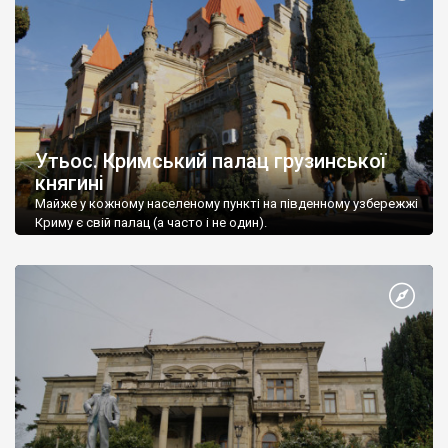
Утьос. Кримський палац грузинської
княгині
Майже у кожному населеному пункті на південному узбережжі
Криму є свій палац (а часто і не один).