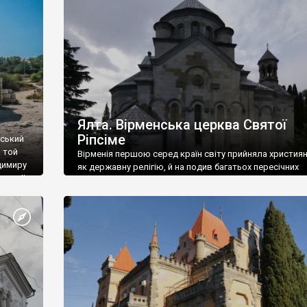
ефактів
називаються «повстяками» (postaki)…” “Вино. Крим
єкту
виробляє відмінне вино і його вдосталь: воно все ду
го».
легке біле і дуже […]
ти та
Ялта. Вірменська церква Святої
Ріпсіме
вський
 той
Вірменія першою серед країн світу прийняла христия
димиру
як державну релігію, й на подив багатьох пересічних
илю ІІ,
українців, які усіх кавказців вважають мусульманами,
 в
вірмени є відданими вірянами Христа