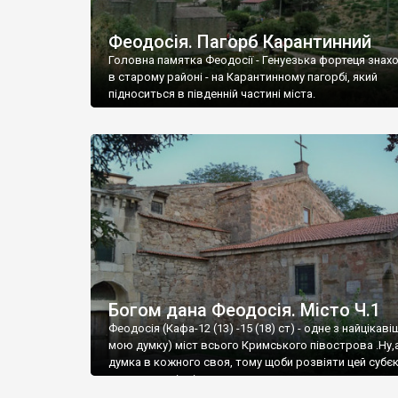
Феодосія. Пагорб Карантинний
Головна памятка Феодосії - Генуезька фортеця знах
в старому районі - на Карантинному пагорбі, який
підноситься в південній частині міста.
Богом дана Феодосія. Місто Ч.1
Феодосія (Кафа-12 (13) -15 (18) ст) - одне з найцікаві
мою думку) міст всього Кримського півострова .Ну,
думка в кожного своя, тому щоби розвіяти цей субєк
запрошую відвідати це