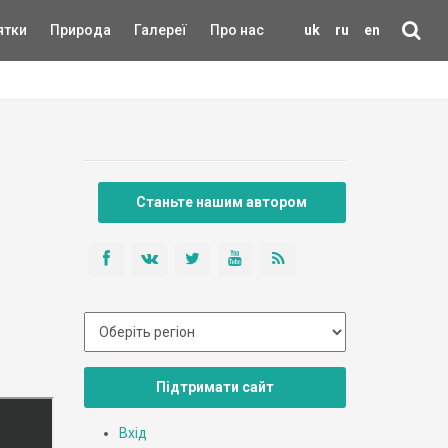
ятки
Природа
Галереї
Про нас
uk
ru
en
Станьте нашим автором
Підтримати сайт
Вхід