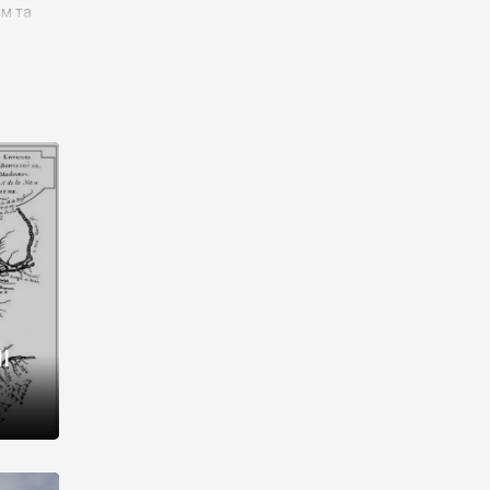
им та
ора і
є
го типу,
ей-
рний
ста:
 райони
від 2
I
і,
рукти,
 котрі