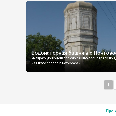
Водонапорная башня в с.Почтово
Интересную водонапорную башню посмотрели по д
из Симферополя в Бахчисарай.
1
Про 