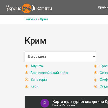
Крам
Головна
>
Крим
Крим
Алушта
Крас
Бахчисарайський район
Сева
Євпаторія
Сімф
Керч
Суда