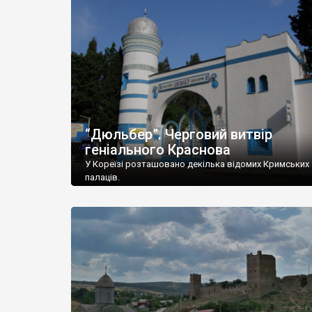
“Дюльбер”. Черговий витвір
геніального Краснова
У Кореїзі розташовано декілька відомих Кримських
палаців.