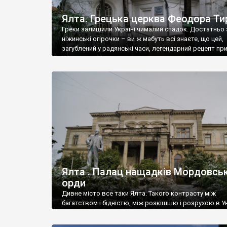
Ялта. Грецька церква Феодора Ти
Греки залишили Україні чималий спадок. Достатньо 
ніжинські огірочки – ви ж мабуть всі знаєте, що цей,
загублений у радянські часи, легендарний рецепт пр
Ніжин греки?
Ялта . Палац нащадків Мордовськ
орди
Дивне місто все таки Ялта. Такого контрасту між
багатством і бідністю, між розкішшю і розрухою в Ук
більше не знайдеш.