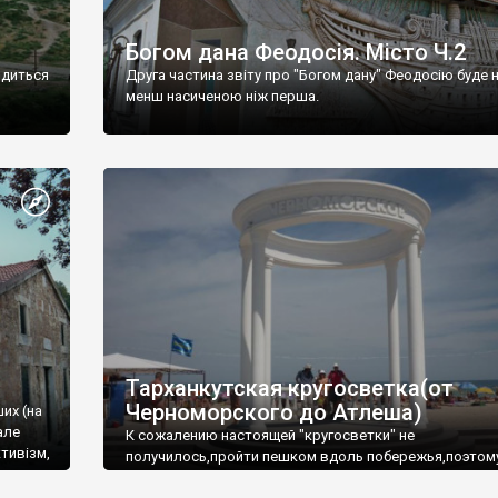
Богом дана Феодосія. Місто Ч.2
одиться
Друга частина звіту про "Богом дану" Феодосію буде 
менш насиченою ніж перша.
Тарханкутская кругосветка(от
Черноморского до Атлеша)
ших (на
але
К сожалению настоящей "кругосветки" не
тивізм,
получилось,пройти пешком вдоль побережья,поэтом
совершали радиальные вылазки из Оленевки.