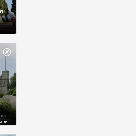
ої
ого
и ви