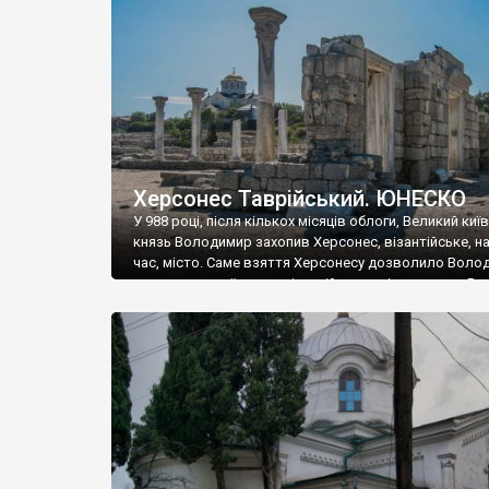
музею «Новгородський музей-заповідник» сотні арт
візантійської доби. Раритети викрадені з фондів об’
культурної спадщини ЮНЕСКО «Херсонеса Таврійсько
Офіційно – на виставку «Золото Візантії», але експер
влада в Україні вважають це лише […]
Херсонес Таврійський. ЮНЕСКО
У 988 році, після кількох місяців облоги, Великий киї
князь Володимир захопив Херсонес, візантійське, на
час, місто. Саме взяття Херсонесу дозволило Воло
диктувати свої умови візантійському імператору Вас
та одружитися з його дочкою Ганною. Цього ж року,
Херсонесі Володимир-язичник, став Василем-
християнином. А потім було Хрещення Русі. На честь
Херсонесу Таврійського названо місто […]