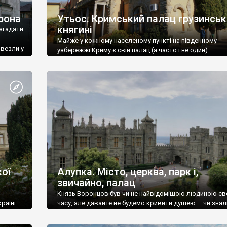
рона
Утьос. Кримський палац грузинськ
княгині
згадати
Майже у кожному населеному пункті на південному
ивезли у
узбережжі Криму є свій палац (а часто і не один).
ої
Алупка. Місто, церква, парк і,
звичайно, палац
Князь Воронцов був чи не найвідомішою людиною св
раїні
часу, але давайте не будемо кривити душею – чи знал
це прізвище до відвідин Алупки? Мабуть все таки ні.