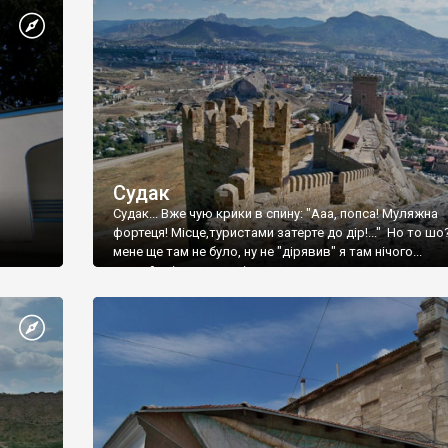
Судак
Судак... Вже чую крики в спину: "Ааа, попса! Муляжна
фортеця! Місце,туристами затерте до дір!..." Но то шо
мене ще там не було, ну не "дірявив" я там нічого...
принаймні до цього літа.