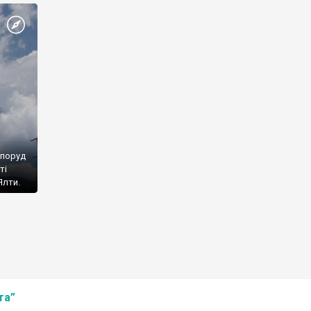
споруд
ті
Ялти.
та”