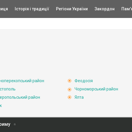
ниця
Історія і традиції
Регіони України
Закордон
Пам'
ноперекопський район
Феодосія
стополь
Чорноморський район
еропольський район
Ялта
к