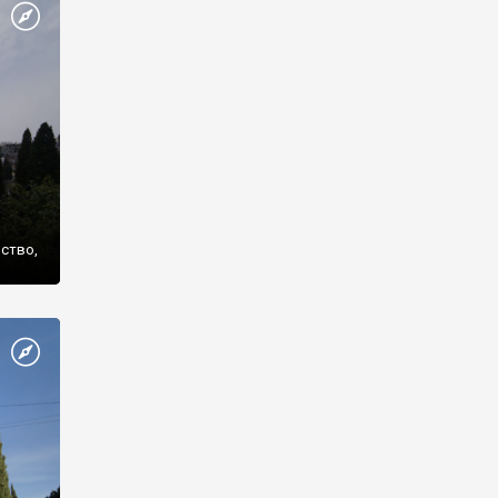
же
нство,