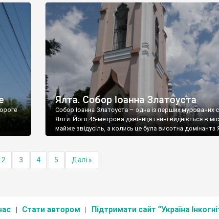
е
Ялта. Собор Іоанна Златоуста
ороге
Собор Іоанна Златоуста – одна із перших мурованих 
Ялти. Його 45-метрова дзвіниця і нині видніється в міс
майже звідусіль, а колись це була висотна домінанта 
2
3
4
5
Далі »
нас
Стати автором
Підтримати сайт “Україна Інкогні