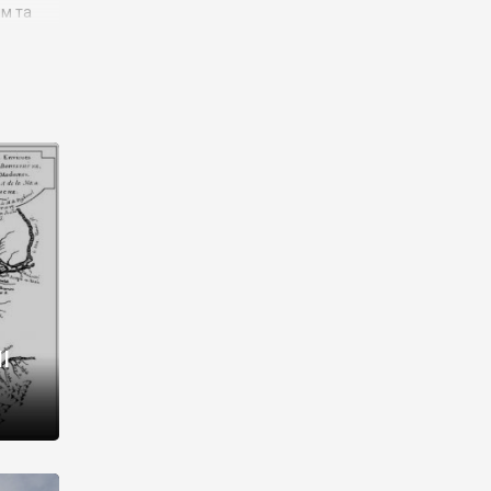
им та
ора і
є
го типу,
ей-
рний
ста:
 райони
від 2
I
і,
рукти,
 котрі