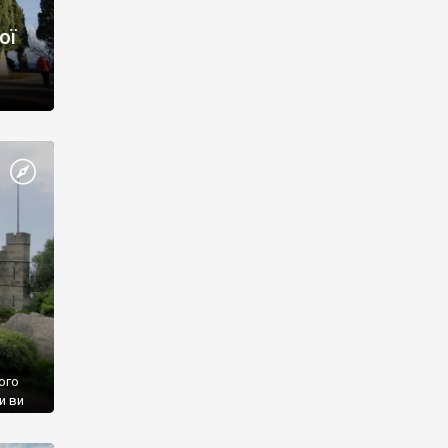
ої
ого
и ви