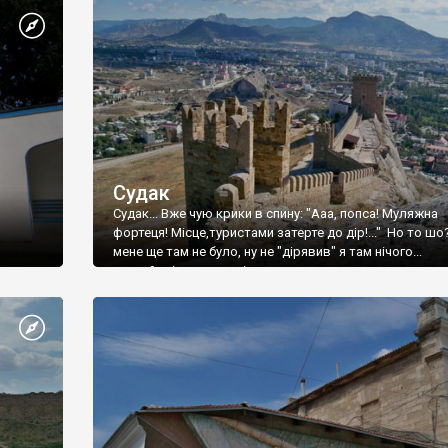
Судак
Судак... Вже чую крики в спину: "Ааа, попса! Муляжна
фортеця! Місце,туристами затерте до дір!..." Но то шо
мене ще там не було, ну не "дірявив" я там нічого...
принаймні до цього літа.