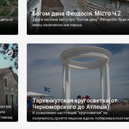
Богом дана Феодосія. Місто Ч.2
одиться
Друга частина звіту про "Богом дану" Феодосію буде 
менш насиченою ніж перша.
Тарханкутская кругосветка(от
Черноморского до Атлеша)
ших (на
але
К сожалению настоящей "кругосветки" не
тивізм,
получилось,пройти пешком вдоль побережья,поэтом
совершали радиальные вылазки из Оленевки.