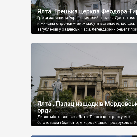
Ялта. Грецька церква Феодора Ти
Греки залишили Україні чималий спадок. Достатньо 
ніжинські огірочки – ви ж мабуть всі знаєте, що цей,
загублений у радянські часи, легендарний рецепт пр
Ніжин греки?
Ялта . Палац нащадків Мордовськ
орди
Дивне місто все таки Ялта. Такого контрасту між
багатством і бідністю, між розкішшю і розрухою в Ук
більше не знайдеш.