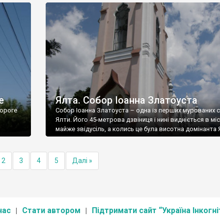
е
Ялта. Собор Іоанна Златоуста
ороге
Собор Іоанна Златоуста – одна із перших мурованих 
Ялти. Його 45-метрова дзвіниця і нині видніється в міс
майже звідусіль, а колись це була висотна домінанта 
2
3
4
5
Далі »
нас
Стати автором
Підтримати сайт “Україна Інкогні