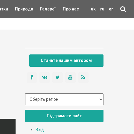
ятки
Природа
Галереї
Про нас
uk
ru
en
Станьте нашим автором
Підтримати сайт
Вхід