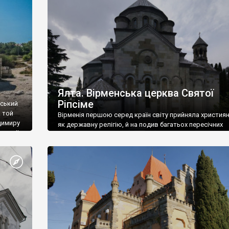
ефактів
називаються «повстяками» (postaki)…” “Вино. Крим
єкту
виробляє відмінне вино і його вдосталь: воно все ду
го».
легке біле і дуже […]
ти та
Ялта. Вірменська церква Святої
Ріпсіме
вський
 той
Вірменія першою серед країн світу прийняла христия
димиру
як державну релігію, й на подив багатьох пересічних
илю ІІ,
українців, які усіх кавказців вважають мусульманами,
 в
вірмени є відданими вірянами Христа