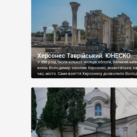
музею «Новгородський музей-заповідник» сотні арт
візантійської доби. Раритети викрадені з фондів об’
культурної спадщини ЮНЕСКО «Херсонеса Таврійсько
Офіційно – на виставку «Золото Візантії», але експер
влада в Україні вважають це лише […]
Херсонес Таврійський. ЮНЕСКО
У 988 році, після кількох місяців облоги, Великий киї
князь Володимир захопив Херсонес, візантійське, на
час, місто. Саме взяття Херсонесу дозволило Воло
диктувати свої умови візантійському імператору Вас
та одружитися з його дочкою Ганною. Цього ж року,
Херсонесі Володимир-язичник, став Василем-
християнином. А потім було Хрещення Русі. На честь
Херсонесу Таврійського названо місто […]