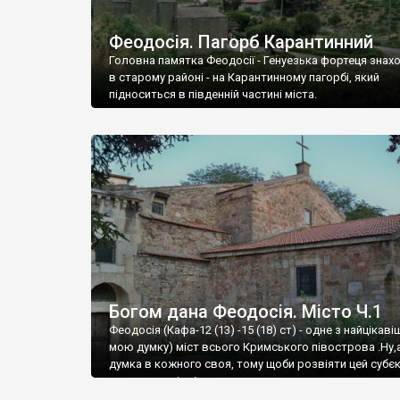
Феодосія. Пагорб Карантинний
Головна памятка Феодосії - Генуезька фортеця знах
в старому районі - на Карантинному пагорбі, який
підноситься в південній частині міста.
Богом дана Феодосія. Місто Ч.1
Феодосія (Кафа-12 (13) -15 (18) ст) - одне з найцікаві
мою думку) міст всього Кримського півострова .Ну,
думка в кожного своя, тому щоби розвіяти цей субєк
запрошую відвідати це