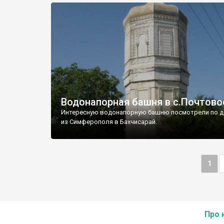
Водонапорная башня в с.Почтово
Интересную водонапорную башню посмотрели по д
из Симферополя в Бахчисарай.
1
Про 