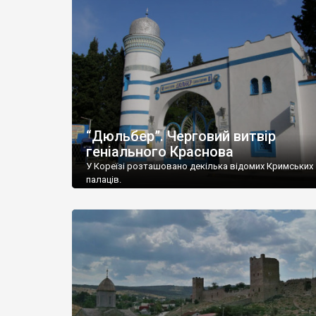
“Дюльбер”. Черговий витвір
геніального Краснова
У Кореїзі розташовано декілька відомих Кримських
палаців.