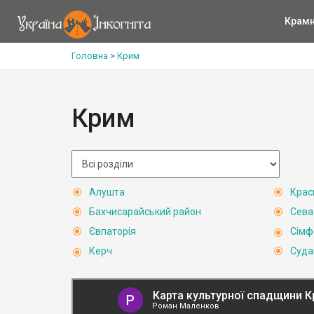
Крам
Головна
>
Крим
Крим
Алушта
Крас
Бахчисарайський район
Сева
Євпаторія
Сімф
Керч
Суда