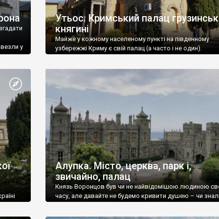
рона
Утьос. Кримський палац грузинськ
княгині
згадати
Майже у кожному населеному пункті на південному
ивезли у
узбережжі Криму є свій палац (а часто і не один).
ої
Алупка. Місто, церква, парк і,
звичайно, палац
Князь Воронцов був чи не найвідомішою людиною св
раїні
часу, але давайте не будемо кривити душею – чи знал
це прізвище до відвідин Алупки? Мабуть все таки ні.