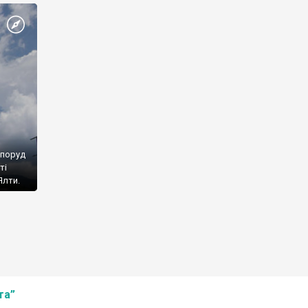
споруд
ті
Ялти.
та”