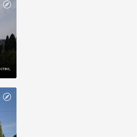
же
нство,