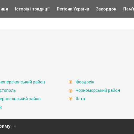
ниця
Історія і традиції
Регіони України
Закордон
Пам'
ноперекопський район
Феодосія
стополь
Чорноморський район
еропольський район
Ялта
к