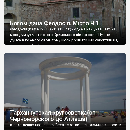
Богом дана Феодосія. Місто Ч.1
Феодосія (Кафа-12 (13) -15 (18) ст) - одне з найцікавіших (на
мою думку) міст всього Кримського півострова .Ну,але
думка в кожного своя, тому щоби розвіяти цей субєктивізм,
запрошую відвідати це
Тарханкутская кругосветка(от
Черноморского до Атлеша)
К сожалению настоящей "кругосветки" не получилось,пройти