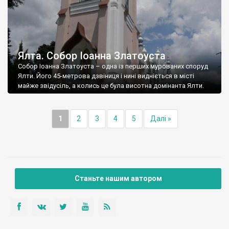
Ялта. Собор Іоанна Златоуста
Собор Іоанна Златоуста – одна із перших мурованих споруд
Ялти. Його 45-метрова дзвіниця і нині видніється в місті
майже звідусіль, а колись це була висотна домінанта Ялти.
1
2
3
4
5
Далі »
Станьте нашим автором