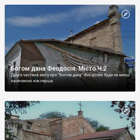
Богом дана Феодосія. Місто Ч.2
Друга частина звіту про "Богом дану" Феодосію буде не менш
насиченою ніж перша.