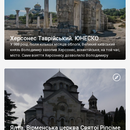
Херсонес Таврійський. ЮНЕСКО
У 988 році, після кількох місяців облоги, Великий київський
князь Володимир захопив Херсонес, візантійське, на той час,
місто. Саме взяття Херсонесу дозволило Володимиру
диктувати свої умови візантійському імператору Василю ІІ, та
одружитися з його дочкою Ганною. Цього ж року, в
Херсонесі Володимир-язичник, став Василем-християнином.
А потім було Хрещення Русі. На честь Херсонесу Таврійського
названо місто […]
Ялта. Вірменська церква Святої Ріпсіме