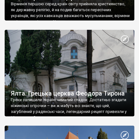
Вірменія першою серед країн світу прийняла християнство,
як державну релігію, й на подив багатьох пересічних
українців, які усіх кавказців вважають мусульманами, вірмени
є відданими вірянами Христа
Ялта. Грецька церква Феодора Тирона
Греки залишили Україні чималий спадок. Достатньо згадати
ніжинські огірочки – ви ж мабуть всі знаєте, що цей,
загублений у радянські часи, легендарний рецепт привезли у
Ніжин греки?