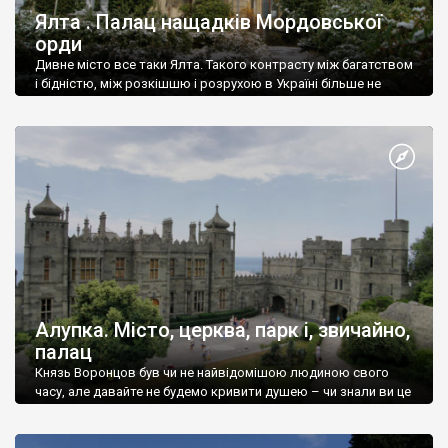
Ялта . Палац нащадків Мордовської
орди
Дивне місто все таки Ялта. Такого контрасту між багатством
і бідністю, між розкішшю і розрухою в Україні більше не
знайдеш.
Алупка. Місто, церква, парк і, звичайно,
палац
Князь Воронцов був чи не найвідомішою людиною свого
часу, але давайте не будемо кривити душею – чи знали ви це
прізвище до відвідин Алупки? Мабуть все таки ні.