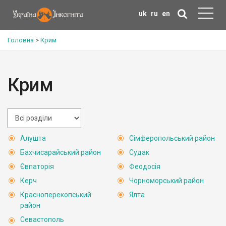
uk
ru
en
Головна
>
Крим
Крим
Алушта
Сімферопольський район
Бахчисарайський район
Судак
Євпаторія
Феодосія
Керч
Чорноморський район
Красноперекопський
Ялта
район
Севастополь