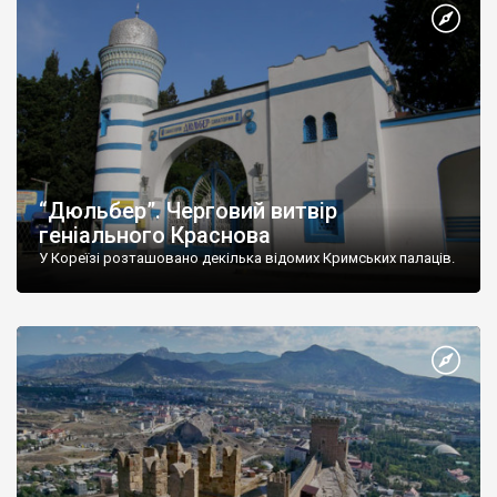
“Дюльбер”. Черговий витвір
геніального Краснова
У Кореїзі розташовано декілька відомих Кримських палаців.