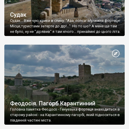
Судак
Судак... Вже чую крики в спину: "Ааа, попса! Муляжна фортеця!
Місце,туристами затерте до дір!..." Но то шо? А мене ще там
не було, ну не "дірявив" я там нічого... принаймні до цього літа.
Феодосія. Пагорб Карантинний
Головна памятка Феодосії - Генуезька фортеця знаходиться в
старому районі - на Карантинному пагорбі, який підноситься в
південній частині міста.