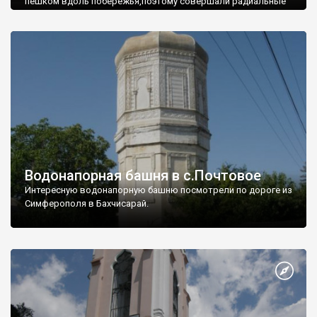
пешком вдоль побережья,поэтому совершали радиальные
вылазки из Оленевки.
Водонапорная башня в с.Почтовое
Интересную водонапорную башню посмотрели по дороге из
Симферополя в Бахчисарай.