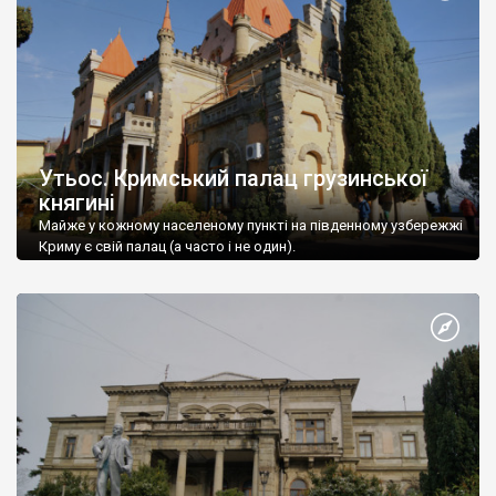
Утьос. Кримський палац грузинської
княгині
Майже у кожному населеному пункті на південному узбережжі
Криму є свій палац (а часто і не один).