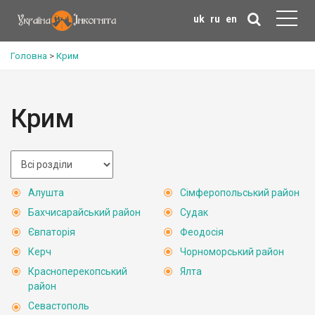
uk
ru
en
Головна
>
Крим
Крим
Алушта
Сімферопольський район
Бахчисарайський район
Судак
Євпаторія
Феодосія
Керч
Чорноморський район
Красноперекопський
Ялта
район
Севастополь