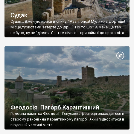
Судак
Судак... Вже чую крики в спину: "Ааа, попса! Муляжна фортеця!
Місце,туристами затерте до дір!..." Но то шо? А мене ще там
не було, ну не "дірявив" я там нічого... принаймні до цього літа.
Феодосія. Пагорб Карантинний
Головна памятка Феодосії - Генуезька фортеця знаходиться в
старому районі - на Карантинному пагорбі, який підноситься в
південній частині міста.