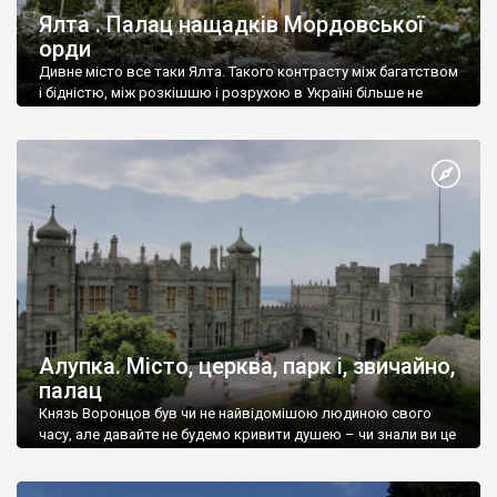
Ялта . Палац нащадків Мордовської
орди
Дивне місто все таки Ялта. Такого контрасту між багатством
і бідністю, між розкішшю і розрухою в Україні більше не
знайдеш.
Алупка. Місто, церква, парк і, звичайно,
палац
Князь Воронцов був чи не найвідомішою людиною свого
часу, але давайте не будемо кривити душею – чи знали ви це
прізвище до відвідин Алупки? Мабуть все таки ні.