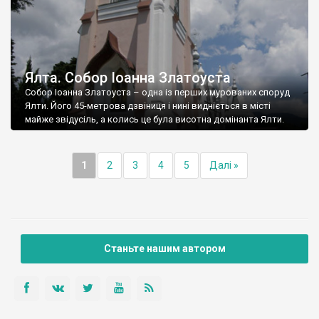
Ялта. Собор Іоанна Златоуста
Собор Іоанна Златоуста – одна із перших мурованих споруд
Ялти. Його 45-метрова дзвіниця і нині видніється в місті
майже звідусіль, а колись це була висотна домінанта Ялти.
1
2
3
4
5
Далі »
Станьте нашим автором