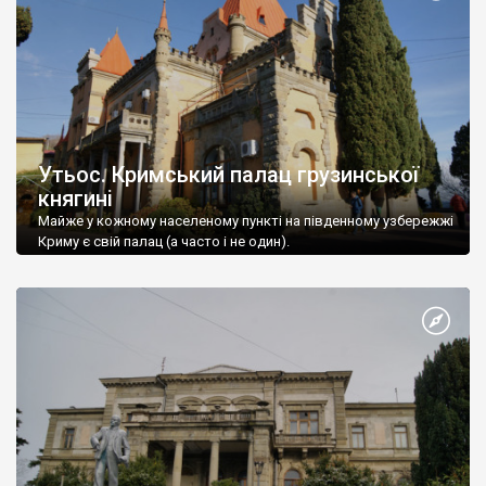
Утьос. Кримський палац грузинської
княгині
Майже у кожному населеному пункті на південному узбережжі
Криму є свій палац (а часто і не один).