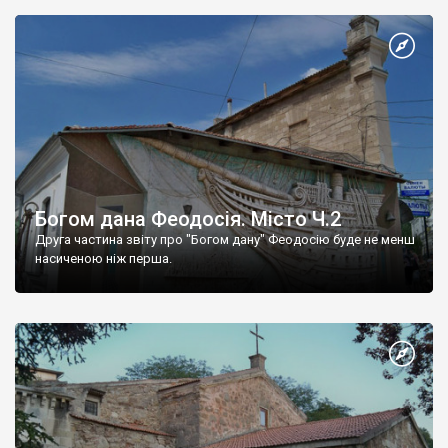
Богом дана Феодосія. Місто Ч.2
Друга частина звіту про "Богом дану" Феодосію буде не менш
насиченою ніж перша.