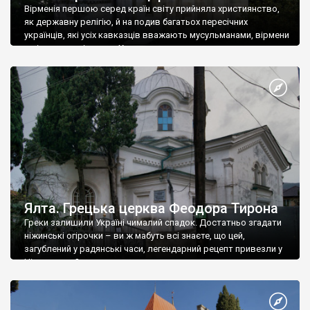
Вірменія першою серед країн світу прийняла християнство,
як державну релігію, й на подив багатьох пересічних
українців, які усіх кавказців вважають мусульманами, вірмени
є відданими вірянами Христа
Ялта. Грецька церква Феодора Тирона
Греки залишили Україні чималий спадок. Достатньо згадати
ніжинські огірочки – ви ж мабуть всі знаєте, що цей,
загублений у радянські часи, легендарний рецепт привезли у
Ніжин греки?