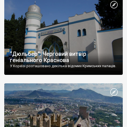
“Дюльбер”. Черговий витвір
геніального Краснова
У Кореїзі розташовано декілька відомих Кримських палаців.