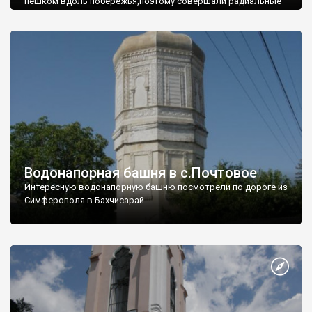
пешком вдоль побережья,поэтому совершали радиальные
вылазки из Оленевки.
Водонапорная башня в с.Почтовое
Интересную водонапорную башню посмотрели по дороге из
Симферополя в Бахчисарай.