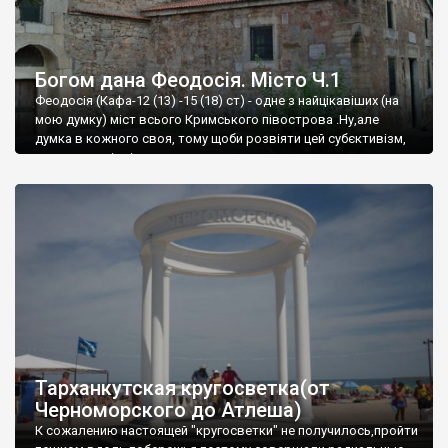
Богом дана Феодосія. Місто Ч.1
Феодосія (Кафа-12 (13) -15 (18) ст) - одне з найцікавіших (на
мою думку) міст всього Кримського півострова .Ну,але
думка в кожного своя, тому щоби розвіяти цей субєктивізм,
запрошую відвідати це
Тарханкутская кругосветка(от
Черноморского до Атлеша)
К сожалению настоящей "кругосветки" не получилось,пройти