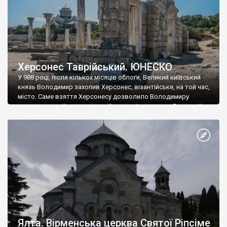
Херсонес Таврійський. ЮНЕСКО
У 988 році, після кількох місяців облоги, Великий київський
князь Володимир захопив Херсонес, візантійське, на той час,
місто. Саме взяття Херсонесу дозволило Володимиру
диктувати свої умови візантійському імператору Василю ІІ, та
одружитися з його дочкою Ганною. Цього ж року, в
Херсонесі Володимир-язичник, став Василем-християнином.
А потім було Хрещення Русі. На честь Херсонесу Таврійського
названо місто […]
Ялта. Вірменська церква Святої Ріпсіме