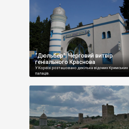
“Дюльбер”. Черговий витвір
геніального Краснова
У Кореїзі розташовано декілька відомих Кримських
палаців.