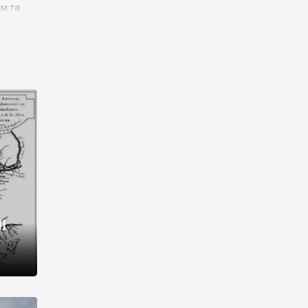
им та
ора і
є
го типу,
ей-
рний
ста:
 райони
від 2
I
і,
рукти,
 котрі