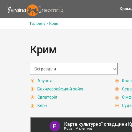
Крам
Головна
>
Крим
Крим
Алушта
Крас
Бахчисарайський район
Сева
Євпаторія
Сімф
Керч
Суда