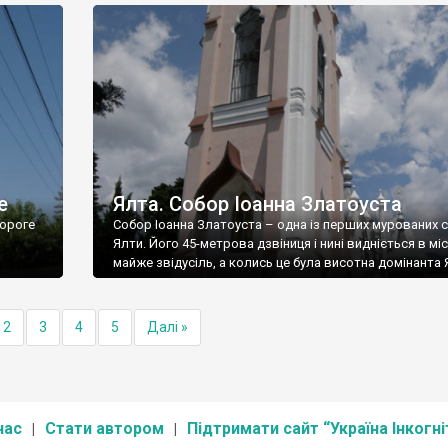
е
Ялта. Собор Іоанна Златоуста
ороге
Собор Іоанна Златоуста – одна із перших мурованих 
Ялти. Його 45-метрова дзвіниця і нині видніється в міс
майже звідусіль, а колись це була висотна домінанта 
2
3
4
5
Далі »
нас
Стати автором
Підтримати сайт “Україна Інкогні