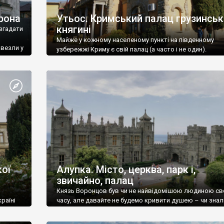
рона
Утьос. Кримський палац грузинськ
княгині
згадати
Майже у кожному населеному пункті на південному
ивезли у
узбережжі Криму є свій палац (а часто і не один).
ої
Алупка. Місто, церква, парк і,
звичайно, палац
Князь Воронцов був чи не найвідомішою людиною св
раїні
часу, але давайте не будемо кривити душею – чи знал
це прізвище до відвідин Алупки? Мабуть все таки ні.