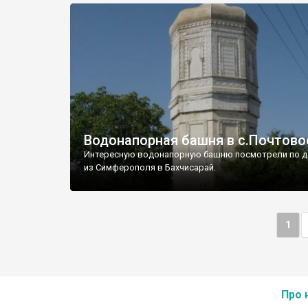
Водонапорная башня в с.Почтово
Интересную водонапорную башню посмотрели по д
из Симферополя в Бахчисарай.
1
Про 