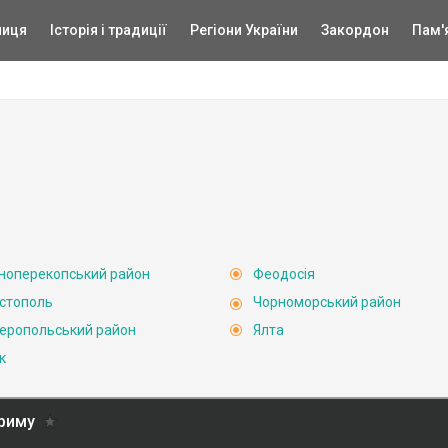
ниця
Історія і традиції
Регіони України
Закордон
Пам'
ноперекопський район
Феодосія
стополь
Чорноморський район
еропольський район
Ялта
к