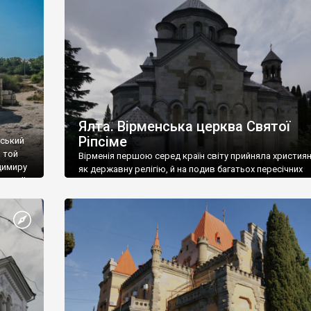
ефактів
називаються «повстяками» (postaki)…” “Вино. Крим
єкту
виробляє відмінне вино і його вдосталь: воно все ду
го».
легке біле і дуже […]
ти та
Ялта. Вірменська церква Святої
Ріпсіме
вський
 той
Вірменія першою серед країн світу прийняла христия
димиру
як державну релігію, й на подив багатьох пересічних
илю ІІ,
українців, які усіх кавказців вважають мусульманами,
 в
вірмени є відданими вірянами Христа