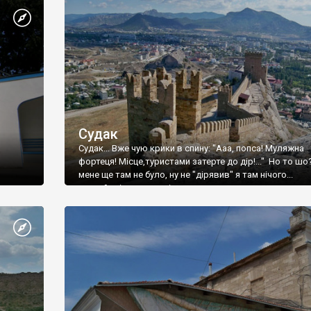
Судак
Судак... Вже чую крики в спину: "Ааа, попса! Муляжна
фортеця! Місце,туристами затерте до дір!..." Но то шо
мене ще там не було, ну не "дірявив" я там нічого...
принаймні до цього літа.