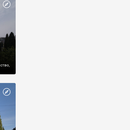
же
нство,