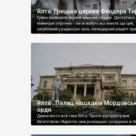
Ялта. Грецька церква Феодора Ти
Греки залишили Україні чималий спадок. Достатньо 
ніжинські огірочки – ви ж мабуть всі знаєте, що цей,
загублений у радянські часи, легендарний рецепт пр
Ніжин греки?
Ялта . Палац нащадків Мордовськ
орди
Дивне місто все таки Ялта. Такого контрасту між
багатством і бідністю, між розкішшю і розрухою в Ук
більше не знайдеш.