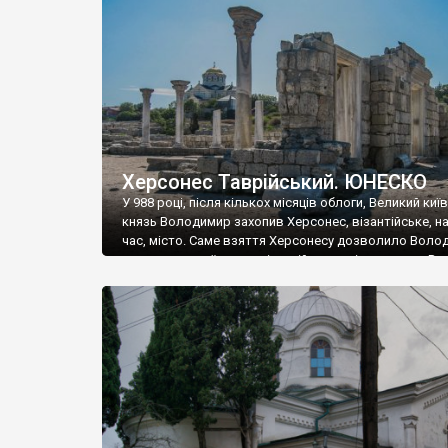
музею «Новгородський музей-заповідник» сотні арт
візантійської доби. Раритети викрадені з фондів об’
культурної спадщини ЮНЕСКО «Херсонеса Таврійсько
Офіційно – на виставку «Золото Візантії», але експер
влада в Україні вважають це лише […]
Херсонес Таврійський. ЮНЕСКО
У 988 році, після кількох місяців облоги, Великий киї
князь Володимир захопив Херсонес, візантійське, на
час, місто. Саме взяття Херсонесу дозволило Воло
диктувати свої умови візантійському імператору Вас
та одружитися з його дочкою Ганною. Цього ж року,
Херсонесі Володимир-язичник, став Василем-
християнином. А потім було Хрещення Русі. На честь
Херсонесу Таврійського названо місто […]