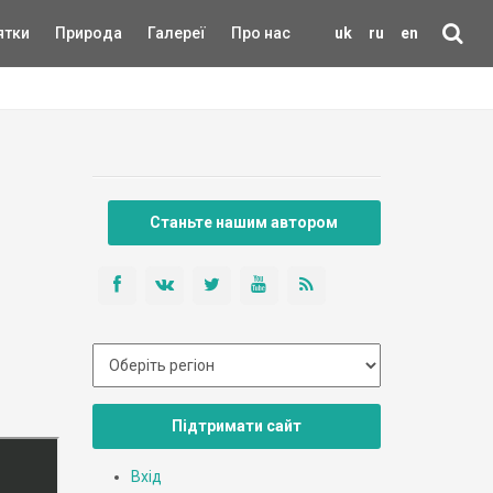
ятки
Природа
Галереї
Про нас
uk
ru
en
Станьте нашим автором
Підтримати сайт
Вхід