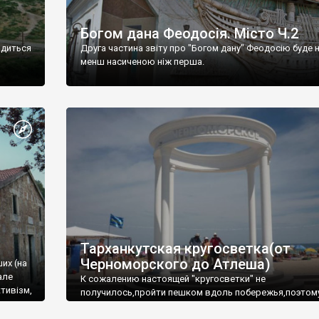
Богом дана Феодосія. Місто Ч.2
одиться
Друга частина звіту про "Богом дану" Феодосію буде 
менш насиченою ніж перша.
Тарханкутская кругосветка(от
Черноморского до Атлеша)
ших (на
але
К сожалению настоящей "кругосветки" не
тивізм,
получилось,пройти пешком вдоль побережья,поэтом
совершали радиальные вылазки из Оленевки.