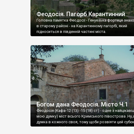
Феодосія. Пагорб Карантинний
Головна памятка Феодосії - Генуезька фортеця знах
в старому районі - на Карантинному пагорбі, який
підноситься в південній частині міста.
Богом дана Феодосія. Місто Ч.1
Феодосія (Кафа-12 (13) -15 (18) ст) - одне з найцікаві
мою думку) міст всього Кримського півострова .Ну,
думка в кожного своя, тому щоби розвіяти цей субєк
запрошую відвідати це