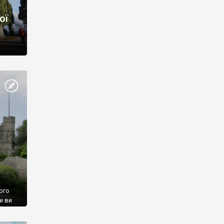
ої
ого
и ви