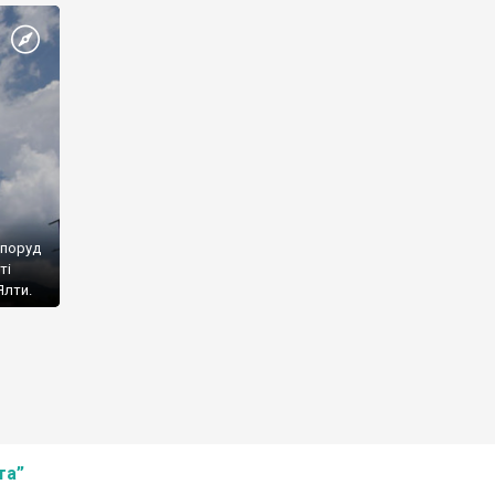
споруд
ті
Ялти.
та”