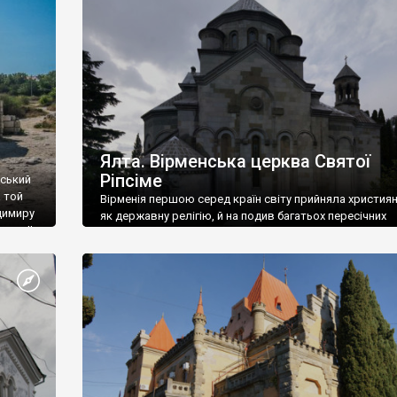
ефактів
називаються «повстяками» (postaki)…” “Вино. Крим
єкту
виробляє відмінне вино і його вдосталь: воно все ду
го».
легке біле і дуже […]
ти та
Ялта. Вірменська церква Святої
Ріпсіме
вський
 той
Вірменія першою серед країн світу прийняла христия
димиру
як державну релігію, й на подив багатьох пересічних
илю ІІ,
українців, які усіх кавказців вважають мусульманами,
 в
вірмени є відданими вірянами Христа