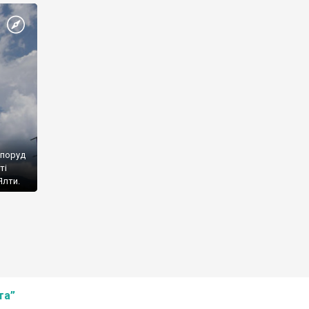
споруд
ті
Ялти.
та”