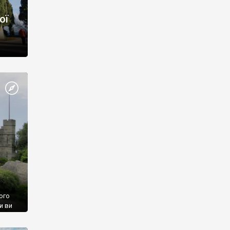
ої
ого
и ви