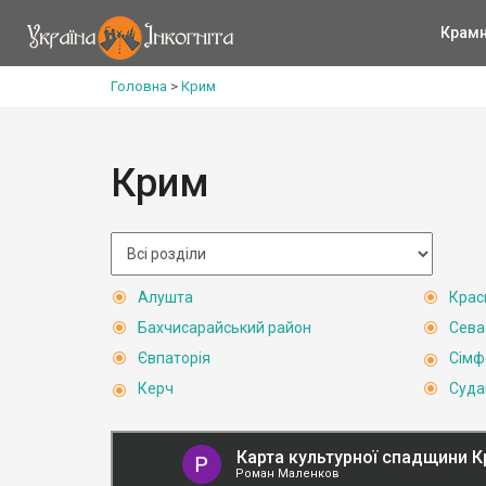
Крам
Головна
>
Крим
Крим
Алушта
Крас
Бахчисарайський район
Сева
Євпаторія
Сімф
Керч
Суда