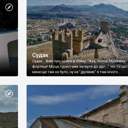
Судак
Судак... Вже чую крики в спину: "Ааа, попса! Муляжна
фортеця! Місце,туристами затерте до дір!..." Но то шо
мене ще там не було, ну не "дірявив" я там нічого...
принаймні до цього літа.