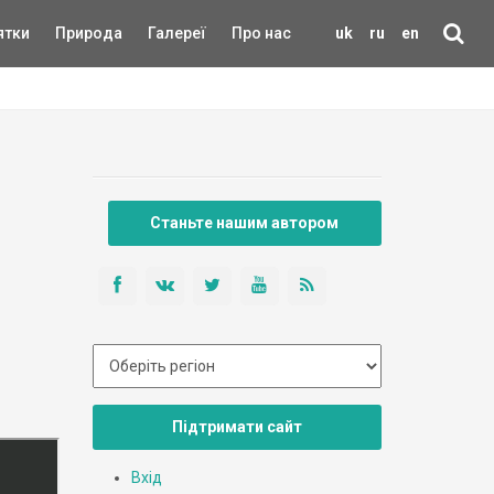
ятки
Природа
Галереї
Про нас
uk
ru
en
Станьте нашим автором
Підтримати сайт
Вхід