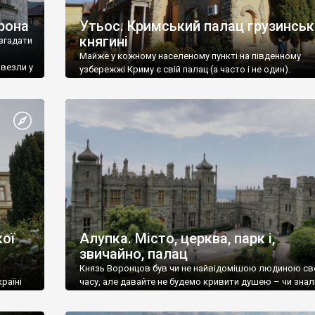
рона
Утьос. Кримський палац грузинськ
княгині
згадати
Майже у кожному населеному пункті на південному
ивезли у
узбережжі Криму є свій палац (а часто і не один).
ої
Алупка. Місто, церква, парк і,
звичайно, палац
Князь Воронцов був чи не найвідомішою людиною св
раїні
часу, але давайте не будемо кривити душею – чи знал
це прізвище до відвідин Алупки? Мабуть все таки ні.