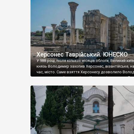
музею «Новгородський музей-заповідник» сотні арт
візантійської доби. Раритети викрадені з фондів об’
культурної спадщини ЮНЕСКО «Херсонеса Таврійсько
Офіційно – на виставку «Золото Візантії», але експер
влада в Україні вважають це лише […]
Херсонес Таврійський. ЮНЕСКО
У 988 році, після кількох місяців облоги, Великий киї
князь Володимир захопив Херсонес, візантійське, на
час, місто. Саме взяття Херсонесу дозволило Воло
диктувати свої умови візантійському імператору Вас
та одружитися з його дочкою Ганною. Цього ж року,
Херсонесі Володимир-язичник, став Василем-
християнином. А потім було Хрещення Русі. На честь
Херсонесу Таврійського названо місто […]