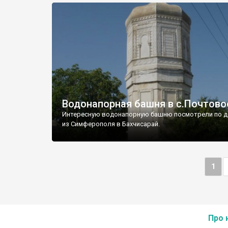
Водонапорная башня в с.Почтово
Интересную водонапорную башню посмотрели по д
из Симферополя в Бахчисарай.
1
Про 