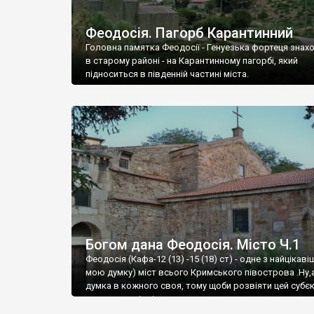
Феодосія. Пагорб Карантинний
Головна памятка Феодосії - Генуезька фортеця знах
в старому районі - на Карантинному пагорбі, який
підноситься в південній частині міста.
Богом дана Феодосія. Місто Ч.1
Феодосія (Кафа-12 (13) -15 (18) ст) - одне з найцікаві
мою думку) міст всього Кримського півострова .Ну,
думка в кожного своя, тому щоби розвіяти цей субєк
запрошую відвідати це