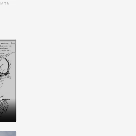
им та
ора і
є
го типу,
ей-
рний
ста:
 райони
від 2
I
і,
рукти,
 котрі