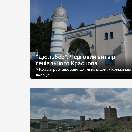
“Дюльбер”. Черговий витвір
геніального Краснова
У Кореїзі розташовано декілька відомих Кримських
палаців.