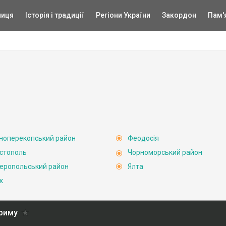
ниця
Історія і традиції
Регіони України
Закордон
Пам'
ноперекопський район
Феодосія
стополь
Чорноморський район
еропольський район
Ялта
к