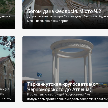
Богом дана Феодосія. Місто Ч.2
одиться
Друга частина звіту про "Богом дану" Феодосію буде 
менш насиченою ніж перша.
Тарханкутская кругосветка(от
Черноморского до Атлеша)
ших (на
але
К сожалению настоящей "кругосветки" не
тивізм,
получилось,пройти пешком вдоль побережья,поэтом
совершали радиальные вылазки из Оленевки.