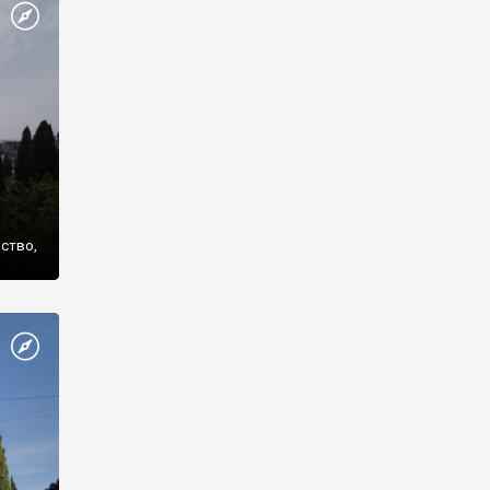
же
нство,