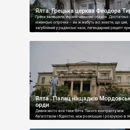
Ялта. Грецька церква Феодора Ти
Греки залишили Україні чималий спадок. Достатньо 
ніжинські огірочки – ви ж мабуть всі знаєте, що цей,
загублений у радянські часи, легендарний рецепт пр
Ніжин греки?
Ялта . Палац нащадків Мордовськ
орди
Дивне місто все таки Ялта. Такого контрасту між
багатством і бідністю, між розкішшю і розрухою в Ук
більше не знайдеш.