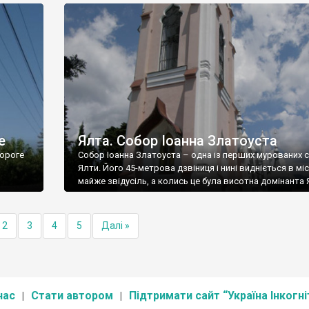
е
Ялта. Собор Іоанна Златоуста
ороге
Собор Іоанна Златоуста – одна із перших мурованих 
Ялти. Його 45-метрова дзвіниця і нині видніється в міс
майже звідусіль, а колись це була висотна домінанта 
2
3
4
5
Далі »
нас
Стати автором
Підтримати сайт “Україна Інкогні