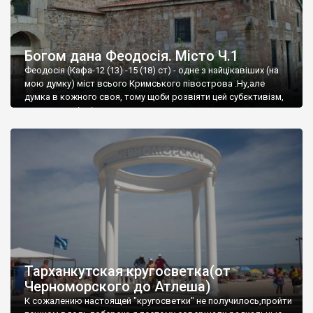
Богом дана Феодосія. Місто Ч.1
Феодосія (Кафа-12 (13) -15 (18) ст) - одне з найцікавіших (на
мою думку) міст всього Кримського півострова .Ну,але
думка в кожного своя, тому щоби розвіяти цей субєктивізм,
запрошую відвідати це
Тарханкутская кругосветка(от
Черноморского до Атлеша)
К сожалению настоящей "кругосветки" не получилось,пройти