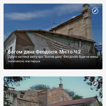
Богом дана Феодосія. Місто Ч.2
Друга частина звіту про "Богом дану" Феодосію буде не менш
насиченою ніж перша.