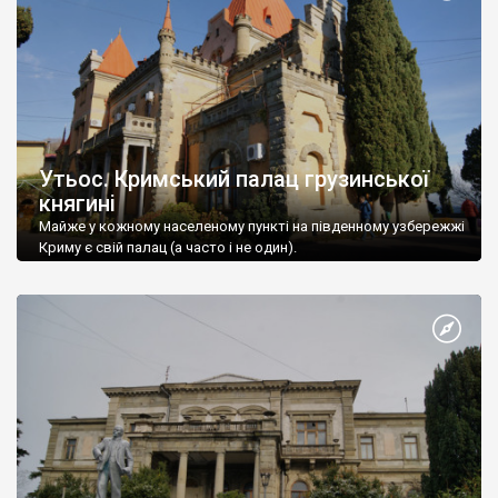
Утьос. Кримський палац грузинської
княгині
Майже у кожному населеному пункті на південному узбережжі
Криму є свій палац (а часто і не один).