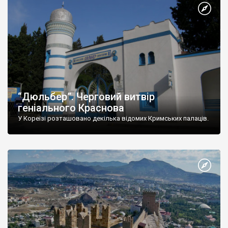
“Дюльбер”. Черговий витвір
геніального Краснова
У Кореїзі розташовано декілька відомих Кримських палаців.