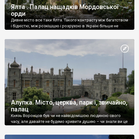
Ялта . Палац нащадків Мордовської
орди
Дивне місто все таки Ялта. Такого контрасту між багатством
і бідністю, між розкішшю і розрухою в Україні більше не
знайдеш.
Алупка. Місто, церква, парк і, звичайно,
палац
Князь Воронцов був чи не найвідомішою людиною свого
часу, але давайте не будемо кривити душею – чи знали ви це
прізвище до відвідин Алупки? Мабуть все таки ні.