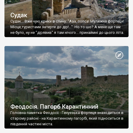
Судак
Судак... Вже чую крики в спину: "Ааа, попса! Муляжна фортеця!
Місце,туристами затерте до дір!..." Но то шо? А мене ще там
не було, ну не "дірявив" я там нічого... принаймні до цього літа.
Феодосія. Пагорб Карантинний
Головна памятка Феодосії - Генуезька фортеця знаходиться в
старому районі - на Карантинному пагорбі, який підноситься в
південній частині міста.