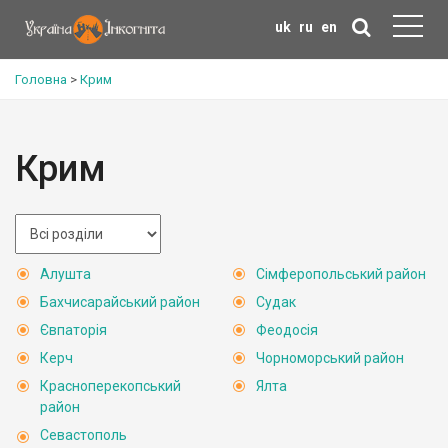
uk
ru
en
Головна
>
Крим
Крим
Алушта
Сімферопольський район
Бахчисарайський район
Судак
Євпаторія
Феодосія
Керч
Чорноморський район
Красноперекопський
Ялта
район
Севастополь