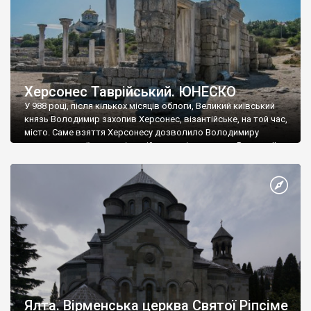
Херсонес Таврійський. ЮНЕСКО
У 988 році, після кількох місяців облоги, Великий київський
князь Володимир захопив Херсонес, візантійське, на той час,
місто. Саме взяття Херсонесу дозволило Володимиру
диктувати свої умови візантійському імператору Василю ІІ, та
одружитися з його дочкою Ганною. Цього ж року, в
Херсонесі Володимир-язичник, став Василем-християнином.
А потім було Хрещення Русі. На честь Херсонесу Таврійського
названо місто […]
Ялта. Вірменська церква Святої Ріпсіме