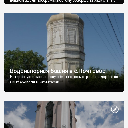
пешком вдоль побережья,поэтому совершали радиальные
вылазки из Оленевки.
Водонапорная башня в с.Почтовое
Интересную водонапорную башню посмотрели по дороге из
Симферополя в Бахчисарай.