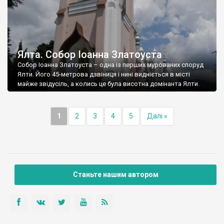
Ялта. Собор Іоанна Златоуста
Собор Іоанна Златоуста – одна із перших мурованих споруд
Ялти. Його 45-метрова дзвіниця і нині видніється в місті
майже звідусіль, а колись це була висотна домінанта Ялти.
1
2
3
4
5
Далі »
Станьте нашим автором