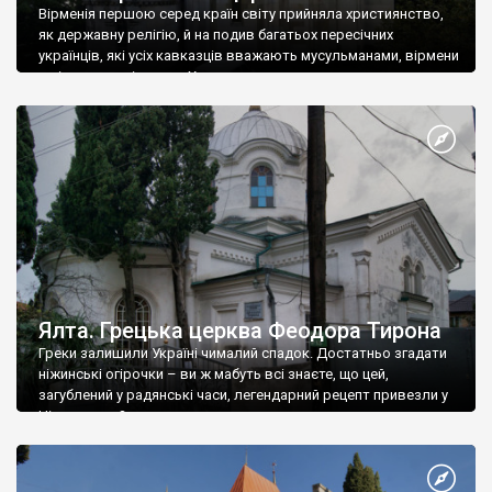
Вірменія першою серед країн світу прийняла християнство,
як державну релігію, й на подив багатьох пересічних
українців, які усіх кавказців вважають мусульманами, вірмени
є відданими вірянами Христа
Ялта. Грецька церква Феодора Тирона
Греки залишили Україні чималий спадок. Достатньо згадати
ніжинські огірочки – ви ж мабуть всі знаєте, що цей,
загублений у радянські часи, легендарний рецепт привезли у
Ніжин греки?