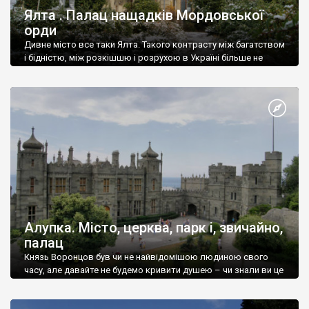
Ялта . Палац нащадків Мордовської
орди
Дивне місто все таки Ялта. Такого контрасту між багатством
і бідністю, між розкішшю і розрухою в Україні більше не
знайдеш.
Алупка. Місто, церква, парк і, звичайно,
палац
Князь Воронцов був чи не найвідомішою людиною свого
часу, але давайте не будемо кривити душею – чи знали ви це
прізвище до відвідин Алупки? Мабуть все таки ні.