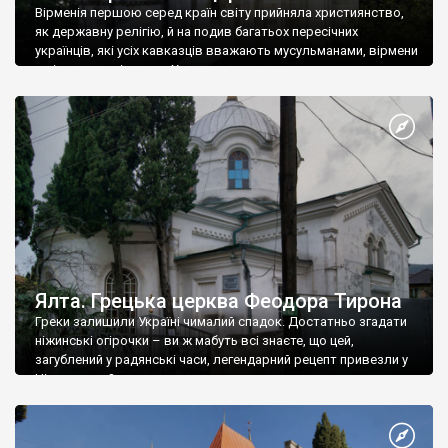
Вірменія першою серед країн світу прийняла християнство,
як державну релігію, й на подив багатьох пересічних
українців, які усіх кавказців вважають мусульманами, вірмени
є відданими вірянами Христа
Ялта. Грецька церква Феодора Тирона
Греки залишили Україні чималий спадок. Достатньо згадати
ніжинські огірочки – ви ж мабуть всі знаєте, що цей,
загублений у радянські часи, легендарний рецепт привезли у
Ніжин греки?