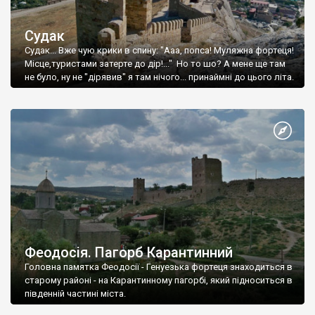
Судак
Судак... Вже чую крики в спину: "Ааа, попса! Муляжна фортеця!
Місце,туристами затерте до дір!..." Но то шо? А мене ще там
не було, ну не "дірявив" я там нічого... принаймні до цього літа.
Феодосія. Пагорб Карантинний
Головна памятка Феодосії - Генуезька фортеця знаходиться в
старому районі - на Карантинному пагорбі, який підноситься в
південній частині міста.