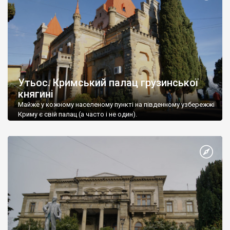
Утьос. Кримський палац грузинської
княгині
Майже у кожному населеному пункті на південному узбережжі
Криму є свій палац (а часто і не один).