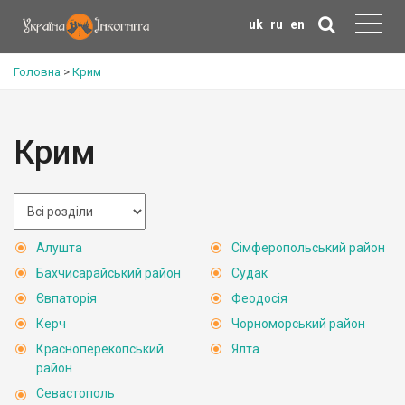
uk
ru
en
Головна
>
Крим
Крим
Алушта
Сімферопольський район
Бахчисарайський район
Судак
Євпаторія
Феодосія
Керч
Чорноморський район
Красноперекопський
Ялта
район
Севастополь