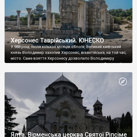
Херсонес Таврійський. ЮНЕСКО
У 988 році, після кількох місяців облоги, Великий київський
князь Володимир захопив Херсонес, візантійське, на той час,
місто. Саме взяття Херсонесу дозволило Володимиру
диктувати свої умови візантійському імператору Василю ІІ, та
одружитися з його дочкою Ганною. Цього ж року, в
Херсонесі Володимир-язичник, став Василем-християнином.
А потім було Хрещення Русі. На честь Херсонесу Таврійського
названо місто […]
Ялта. Вірменська церква Святої Ріпсіме