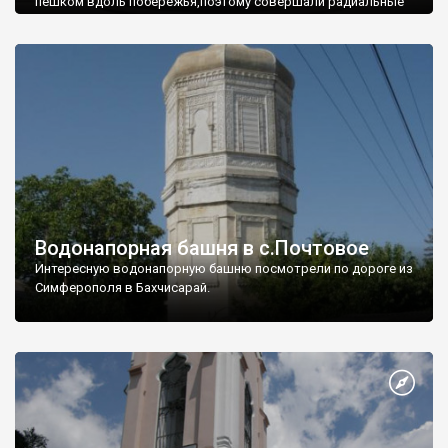
пешком вдоль побережья,поэтому совершали радиальные
вылазки из Оленевки.
Водонапорная башня в с.Почтовое
Интересную водонапорную башню посмотрели по дороге из
Симферополя в Бахчисарай.