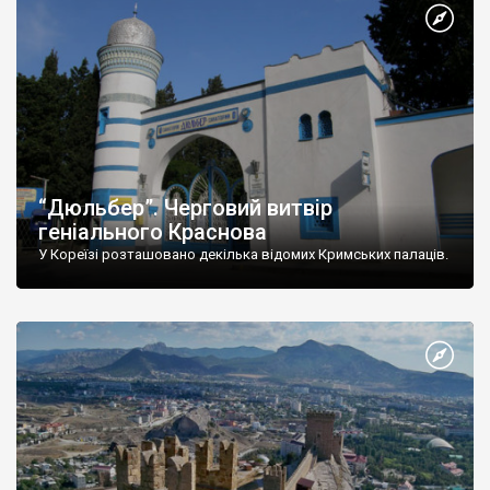
“Дюльбер”. Черговий витвір
геніального Краснова
У Кореїзі розташовано декілька відомих Кримських палаців.