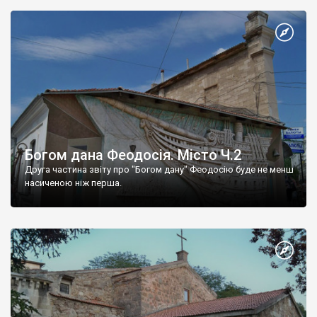
Богом дана Феодосія. Місто Ч.2
Друга частина звіту про "Богом дану" Феодосію буде не менш
насиченою ніж перша.