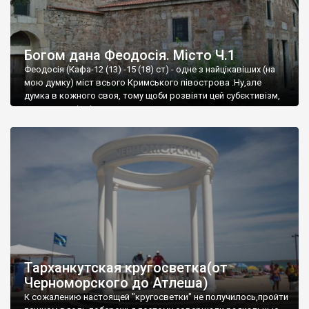
Богом дана Феодосія. Місто Ч.1
Феодосія (Кафа-12 (13) -15 (18) ст) - одне з найцікавіших (на
мою думку) міст всього Кримського півострова .Ну,але
думка в кожного своя, тому щоби розвіяти цей субєктивізм,
запрошую відвідати це
Тарханкутская кругосветка(от
Черноморского до Атлеша)
К сожалению настоящей "кругосветки" не получилось,пройти