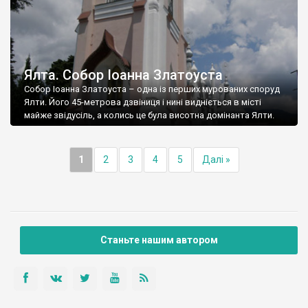
Ялта. Собор Іоанна Златоуста
Собор Іоанна Златоуста – одна із перших мурованих споруд
Ялти. Його 45-метрова дзвіниця і нині видніється в місті
майже звідусіль, а колись це була висотна домінанта Ялти.
1
2
3
4
5
Далі »
Станьте нашим автором