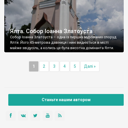
Ялта. Собор Іоанна Златоуста
Собор Іоанна Златоуста – одна із перших мурованих споруд
Ялти. Його 45-метрова дзвіниця і нині видніється в місті
майже звідусіль, а колись це була висотна домінанта Ялти.
1
2
3
4
5
Далі »
Станьте нашим автором