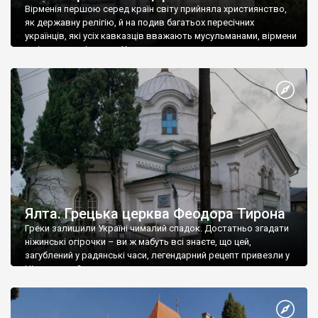
Вірменія першою серед країн світу прийняла християнство,
як державну релігію, й на подив багатьох пересічних
українців, які усіх кавказців вважають мусульманами, вірмени
є відданими вірянами Христа
Ялта. Грецька церква Феодора Тирона
Греки залишили Україні чималий спадок. Достатньо згадати
ніжинські огірочки – ви ж мабуть всі знаєте, що цей,
загублений у радянські часи, легендарний рецепт привезли у
Ніжин греки?