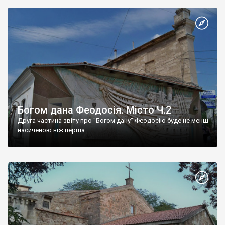
Богом дана Феодосія. Місто Ч.2
Друга частина звіту про "Богом дану" Феодосію буде не менш
насиченою ніж перша.