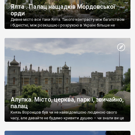
Ялта . Палац нащадків Мордовської
орди
Дивне місто все таки Ялта. Такого контрасту між багатством
і бідністю, між розкішшю і розрухою в Україні більше не
знайдеш.
Алупка. Місто, церква, парк і, звичайно,
палац
Князь Воронцов був чи не найвідомішою людиною свого
часу, але давайте не будемо кривити душею – чи знали ви це
прізвище до відвідин Алупки? Мабуть все таки ні.