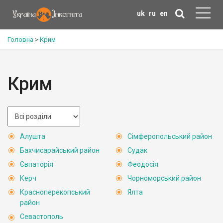
uk
ru
en
Головна
>
Крим
Крим
Алушта
Сімферопольський район
Бахчисарайський район
Судак
Євпаторія
Феодосія
Керч
Чорноморський район
Красноперекопський
Ялта
район
Севастополь