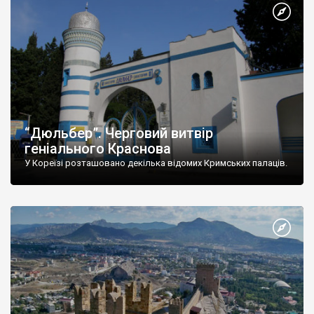
“Дюльбер”. Черговий витвір
геніального Краснова
У Кореїзі розташовано декілька відомих Кримських палаців.