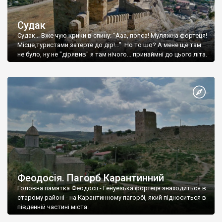
Судак
Судак... Вже чую крики в спину: "Ааа, попса! Муляжна фортеця!
Місце,туристами затерте до дір!..." Но то шо? А мене ще там
не було, ну не "дірявив" я там нічого... принаймні до цього літа.
Феодосія. Пагорб Карантинний
Головна памятка Феодосії - Генуезька фортеця знаходиться в
старому районі - на Карантинному пагорбі, який підноситься в
південній частині міста.