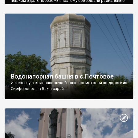
пешком вдоль побережья,поэтому совершали радиальные
вылазки из Оленевки.
Водонапорная башня в с.Почтовое
Интересную водонапорную башню посмотрели по дороге из
Симферополя в Бахчисарай.