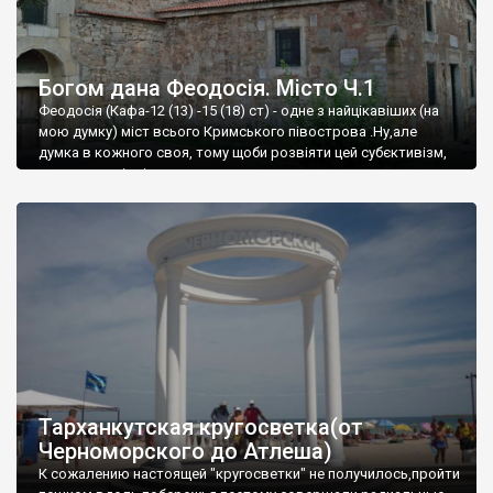
Богом дана Феодосія. Місто Ч.1
Феодосія (Кафа-12 (13) -15 (18) ст) - одне з найцікавіших (на
мою думку) міст всього Кримського півострова .Ну,але
думка в кожного своя, тому щоби розвіяти цей субєктивізм,
запрошую відвідати це
Тарханкутская кругосветка(от
Черноморского до Атлеша)
К сожалению настоящей "кругосветки" не получилось,пройти