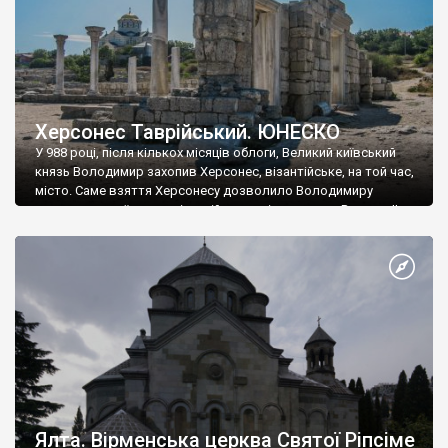
Херсонес Таврійський. ЮНЕСКО
У 988 році, після кількох місяців облоги, Великий київський
князь Володимир захопив Херсонес, візантійське, на той час,
місто. Саме взяття Херсонесу дозволило Володимиру
диктувати свої умови візантійському імператору Василю ІІ, та
одружитися з його дочкою Ганною. Цього ж року, в
Херсонесі Володимир-язичник, став Василем-християнином.
А потім було Хрещення Русі. На честь Херсонесу Таврійського
названо місто […]
Ялта. Вірменська церква Святої Ріпсіме