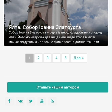
Ялта. Собор Іоанна Златоуста
Собор Іоанна Златоуста – одна із перших мурованих споруд
Ялти. Його 45-метрова дзвіниця і нині видніється в місті
майже звідусіль, а колись це була висотна домінанта Ялти.
1
2
3
4
5
Далі »
Станьте нашим автором