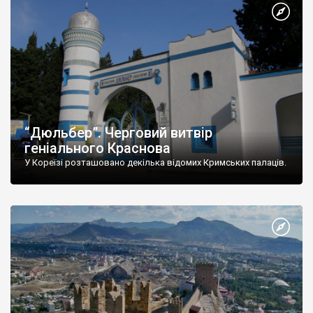
“Дюльбер”. Черговий витвір
геніального Краснова
У Кореїзі розташовано декілька відомих Кримських палаців.