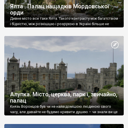
Ялта . Палац нащадків Мордовської
орди
Дивне місто все таки Ялта. Такого контрасту між багатством
і бідністю, між розкішшю і розрухою в Україні більше не
знайдеш.
Алупка. Місто, церква, парк і, звичайно,
палац
Князь Воронцов був чи не найвідомішою людиною свого
часу, але давайте не будемо кривити душею – чи знали ви це
прізвище до відвідин Алупки? Мабуть все таки ні.