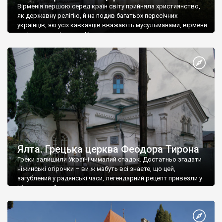
Вірменія першою серед країн світу прийняла християнство,
як державну релігію, й на подив багатьох пересічних
українців, які усіх кавказців вважають мусульманами, вірмени
є відданими вірянами Христа
Ялта. Грецька церква Феодора Тирона
Греки залишили Україні чималий спадок. Достатньо згадати
ніжинські огірочки – ви ж мабуть всі знаєте, що цей,
загублений у радянські часи, легендарний рецепт привезли у
Ніжин греки?