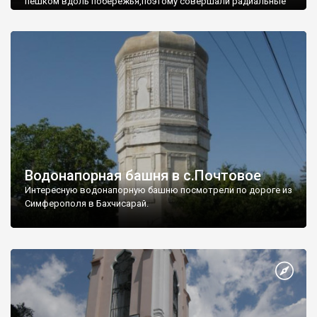
пешком вдоль побережья,поэтому совершали радиальные
вылазки из Оленевки.
Водонапорная башня в с.Почтовое
Интересную водонапорную башню посмотрели по дороге из
Симферополя в Бахчисарай.