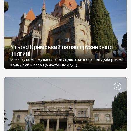
Утьос. Кримський палац грузинської
княгині
Майже у кожному населеному пункті на південному узбережжі
Криму є свій палац (а часто і не один).