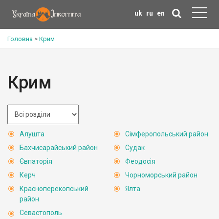
uk
ru
en
Головна
>
Крим
Крим
Алушта
Сімферопольський район
Бахчисарайський район
Судак
Євпаторія
Феодосія
Керч
Чорноморський район
Красноперекопський
Ялта
район
Севастополь