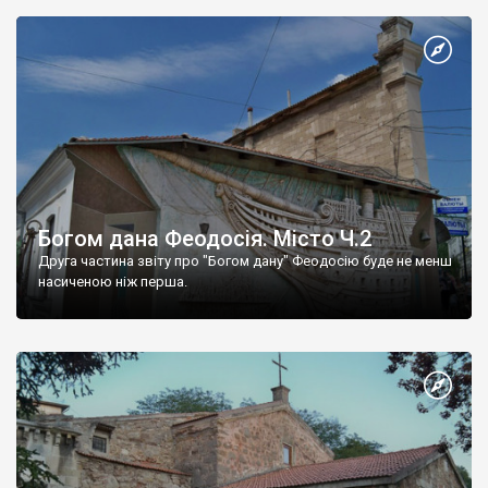
Богом дана Феодосія. Місто Ч.2
Друга частина звіту про "Богом дану" Феодосію буде не менш
насиченою ніж перша.