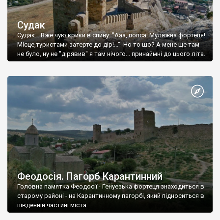
Судак
Судак... Вже чую крики в спину: "Ааа, попса! Муляжна фортеця!
Місце,туристами затерте до дір!..." Но то шо? А мене ще там
не було, ну не "дірявив" я там нічого... принаймні до цього літа.
Феодосія. Пагорб Карантинний
Головна памятка Феодосії - Генуезька фортеця знаходиться в
старому районі - на Карантинному пагорбі, який підноситься в
південній частині міста.