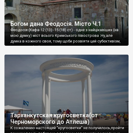
Богом дана Феодосія. Місто Ч.1
Феодосія (Кафа-12 (13) -15 (18) ст) - одне з найцікавіших (на
мою думку) міст всього Кримського півострова .Ну,але
думка в кожного своя, тому щоби розвіяти цей субєктивізм,
запрошую відвідати це
Тарханкутская кругосветка(от
Черноморского до Атлеша)
К сожалению настоящей "кругосветки" не получилось,пройти