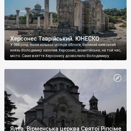
Херсонес Таврійський. ЮНЕСКО
У 988 році, після кількох місяців облоги, Великий київський
князь Володимир захопив Херсонес, візантійське, на той час,
місто. Саме взяття Херсонесу дозволило Володимиру
диктувати свої умови візантійському імператору Василю ІІ, та
одружитися з його дочкою Ганною. Цього ж року, в
Херсонесі Володимир-язичник, став Василем-християнином.
А потім було Хрещення Русі. На честь Херсонесу Таврійського
названо місто […]
Ялта. Вірменська церква Святої Ріпсіме