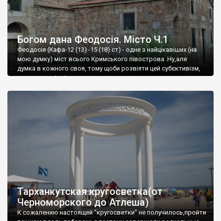
Богом дана Феодосія. Місто Ч.1
Феодосія (Кафа-12 (13) -15 (18) ст) - одне з найцікавіших (на
мою думку) міст всього Кримського півострова .Ну,але
думка в кожного своя, тому щоби розвіяти цей субєктивізм,
запрошую відвідати це
Тарханкутская кругосветка(от
Черноморского до Атлеша)
К сожалению настоящей "кругосветки" не получилось,пройти