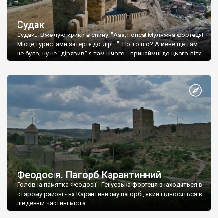
Судак
Судак... Вже чую крики в спину: "Ааа, попса! Муляжна фортеця!
Місце,туристами затерте до дір!..." Но то шо? А мене ще там
не було, ну не "дірявив" я там нічого... принаймні до цього літа.
Феодосія. Пагорб Карантинний
Головна памятка Феодосії - Генуезька фортеця знаходиться в
старому районі - на Карантинному пагорбі, який підноситься в
південній частині міста.