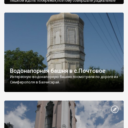
пешком вдоль побережья,поэтому совершали радиальные
вылазки из Оленевки.
Водонапорная башня в с.Почтовое
Интересную водонапорную башню посмотрели по дороге из
Симферополя в Бахчисарай.