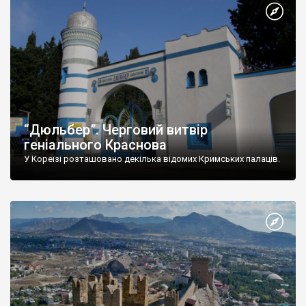
“Дюльбер”. Черговий витвір
геніального Краснова
У Кореїзі розташовано декілька відомих Кримських палаців.