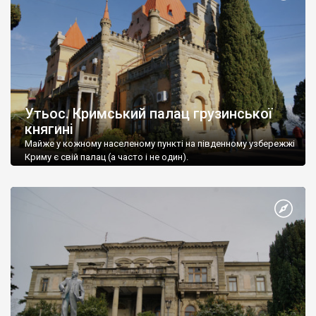
Утьос. Кримський палац грузинської
княгині
Майже у кожному населеному пункті на південному узбережжі
Криму є свій палац (а часто і не один).