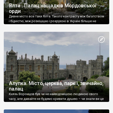
Ялта . Палац нащадків Мордовської
орди
Дивне місто все таки Ялта. Такого контрасту між багатством
і бідністю, між розкішшю і розрухою в Україні більше не
знайдеш.
Алупка. Місто, церква, парк і, звичайно,
палац
Князь Воронцов був чи не найвідомішою людиною свого
часу, але давайте не будемо кривити душею – чи знали ви це
прізвище до відвідин Алупки? Мабуть все таки ні.