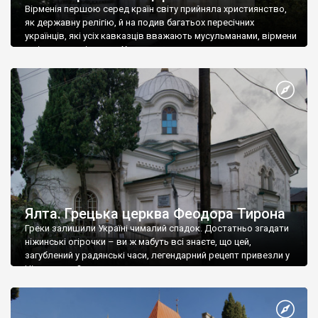
Вірменія першою серед країн світу прийняла християнство,
як державну релігію, й на подив багатьох пересічних
українців, які усіх кавказців вважають мусульманами, вірмени
є відданими вірянами Христа
Ялта. Грецька церква Феодора Тирона
Греки залишили Україні чималий спадок. Достатньо згадати
ніжинські огірочки – ви ж мабуть всі знаєте, що цей,
загублений у радянські часи, легендарний рецепт привезли у
Ніжин греки?