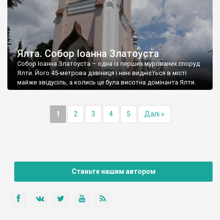
Ялта. Собор Іоанна Златоуста
Собор Іоанна Златоуста – одна із перших мурованих споруд
Ялти. Його 45-метрова дзвіниця і нині видніється в місті
майже звідусіль, а колись це була висотна домінанта Ялти.
1
2
3
4
5
Далі »
Станьте нашим автором