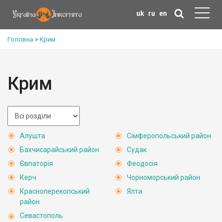
uk
ru
en
Головна
>
Крим
Крим
Алушта
Сімферопольський район
Бахчисарайський район
Судак
Євпаторія
Феодосія
Керч
Чорноморський район
Красноперекопський
Ялта
район
Севастополь