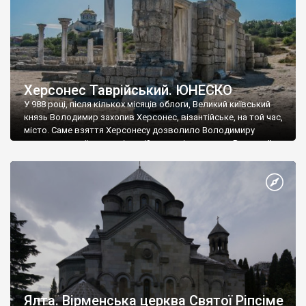
Херсонес Таврійський. ЮНЕСКО
У 988 році, після кількох місяців облоги, Великий київський
князь Володимир захопив Херсонес, візантійське, на той час,
місто. Саме взяття Херсонесу дозволило Володимиру
диктувати свої умови візантійському імператору Василю ІІ, та
одружитися з його дочкою Ганною. Цього ж року, в
Херсонесі Володимир-язичник, став Василем-християнином.
А потім було Хрещення Русі. На честь Херсонесу Таврійського
названо місто […]
Ялта. Вірменська церква Святої Ріпсіме