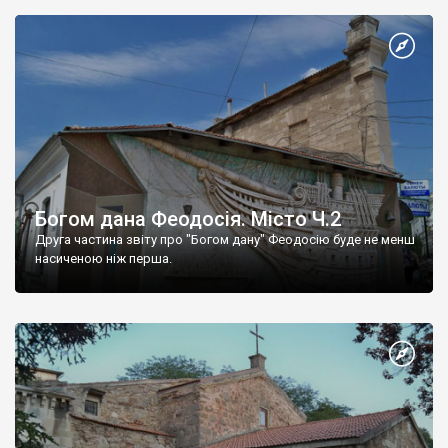
Богом дана Феодосія. Місто Ч.2
Друга частина звіту про "Богом дану" Феодосію буде не менш
насиченою ніж перша.