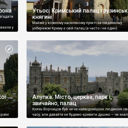
рона
Утьос. Кримський палац грузинськ
княгині
згадати
Майже у кожному населеному пункті на південному
ивезли у
узбережжі Криму є свій палац (а часто і не один).
ої
Алупка. Місто, церква, парк і,
звичайно, палац
Князь Воронцов був чи не найвідомішою людиною св
раїні
часу, але давайте не будемо кривити душею – чи знал
це прізвище до відвідин Алупки? Мабуть все таки ні.