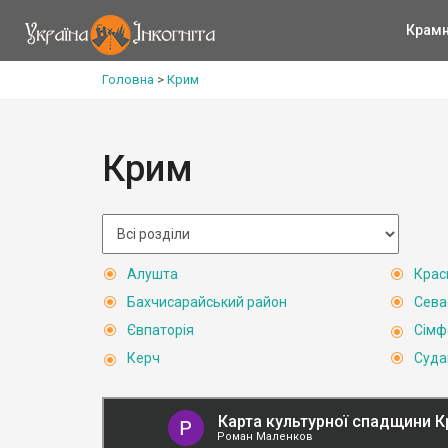
Крам
Головна
>
Крим
Крим
Алушта
Крас
Бахчисарайський район
Сева
Євпаторія
Сімф
Керч
Суда