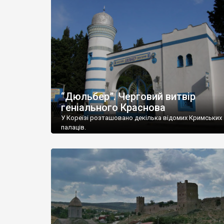
“Дюльбер”. Черговий витвір
геніального Краснова
У Кореїзі розташовано декілька відомих Кримських
палаців.