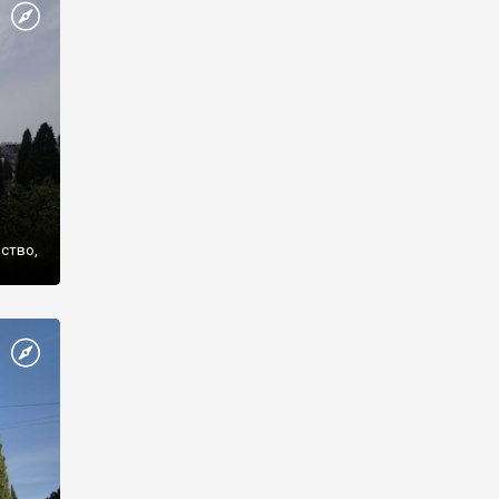
же
нство,