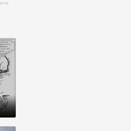
им та
ора і
є
го типу,
ей-
рний
ста:
 райони
від 2
I
і,
рукти,
 котрі