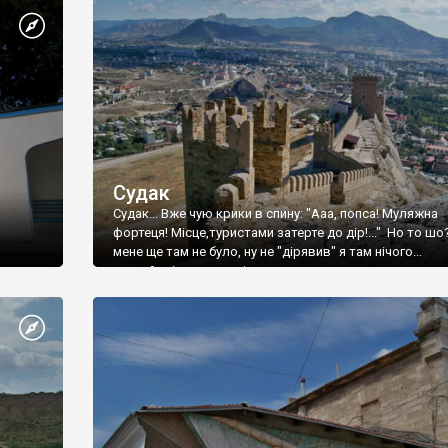
Судак
Судак... Вже чую крики в спину: "Ааа, попса! Муляжна
фортеця! Місце,туристами затерте до дір!..." Но то шо
мене ще там не було, ну не "дірявив" я там нічого...
принаймні до цього літа.