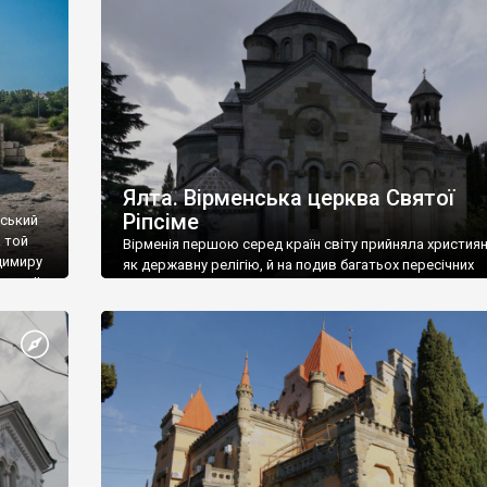
ефактів
називаються «повстяками» (postaki)…” “Вино. Крим
єкту
виробляє відмінне вино і його вдосталь: воно все ду
го».
легке біле і дуже […]
ти та
Ялта. Вірменська церква Святої
Ріпсіме
вський
 той
Вірменія першою серед країн світу прийняла христия
димиру
як державну релігію, й на подив багатьох пересічних
илю ІІ,
українців, які усіх кавказців вважають мусульманами,
 в
вірмени є відданими вірянами Христа