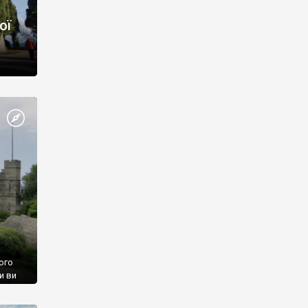
ої
ого
и ви