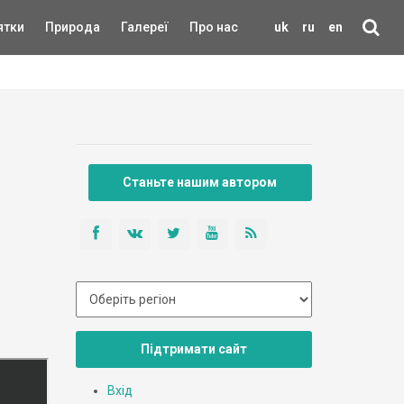
ятки
Природа
Галереї
Про нас
uk
ru
en
Станьте нашим автором
Підтримати сайт
Вхід