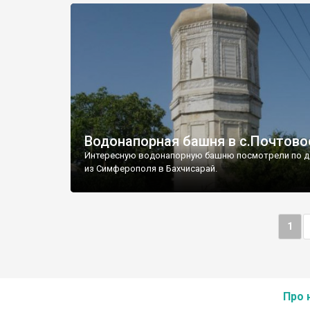
Водонапорная башня в с.Почтово
Интересную водонапорную башню посмотрели по д
из Симферополя в Бахчисарай.
1
Про 