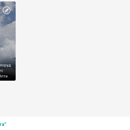
споруд
ті
Ялти.
та”