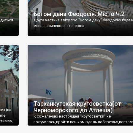
Богом дана Феодосія. Місто Ч.2
одиться
Друга частина звіту про "Богом дану" Феодосію буде 
менш насиченою ніж перша.
Тарханкутская кругосветка(от
Черноморского до Атлеша)
ших (на
але
К сожалению настоящей "кругосветки" не
тивізм,
получилось,пройти пешком вдоль побережья,поэтом
совершали радиальные вылазки из Оленевки.