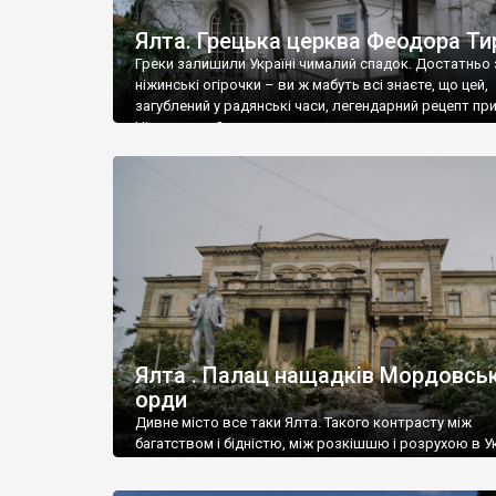
Ялта. Грецька церква Феодора Ти
Греки залишили Україні чималий спадок. Достатньо 
ніжинські огірочки – ви ж мабуть всі знаєте, що цей,
загублений у радянські часи, легендарний рецепт пр
Ніжин греки?
Ялта . Палац нащадків Мордовськ
орди
Дивне місто все таки Ялта. Такого контрасту між
багатством і бідністю, між розкішшю і розрухою в Ук
більше не знайдеш.