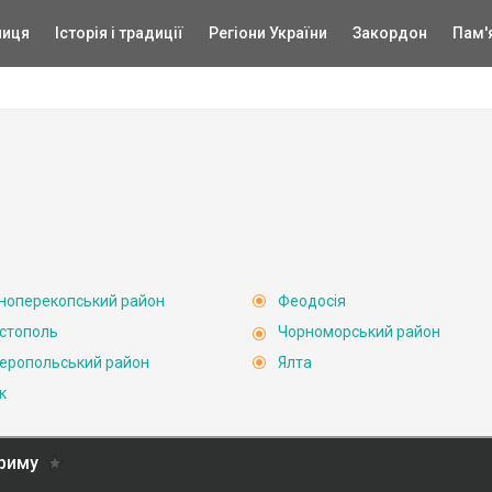
ниця
Історія і традиції
Регіони України
Закордон
Пам'
ноперекопський район
Феодосія
стополь
Чорноморський район
еропольський район
Ялта
к