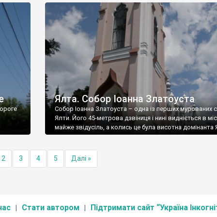
е
Ялта. Собор Іоанна Златоуста
ороге
Собор Іоанна Златоуста – одна із перших мурованих 
Ялти. Його 45-метрова дзвіниця і нині видніється в міс
майже звідусіль, а колись це була висотна домінанта 
2
3
4
5
Далі »
нас
Стати автором
Підтримати сайт “Україна Інкогні