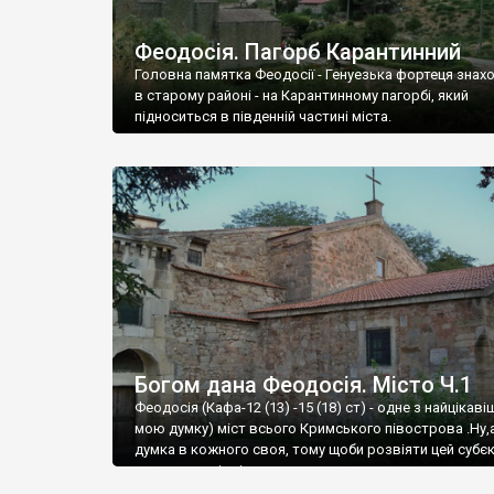
Феодосія. Пагорб Карантинний
Головна памятка Феодосії - Генуезька фортеця знах
в старому районі - на Карантинному пагорбі, який
підноситься в південній частині міста.
Богом дана Феодосія. Місто Ч.1
Феодосія (Кафа-12 (13) -15 (18) ст) - одне з найцікаві
мою думку) міст всього Кримського півострова .Ну,
думка в кожного своя, тому щоби розвіяти цей субєк
запрошую відвідати це