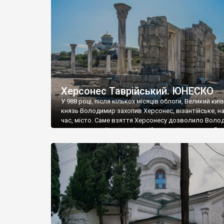
музею «Новгородський музей-заповідник» сотні арт
візантійської доби. Раритети викрадені з фондів об’
культурної спадщини ЮНЕСКО «Херсонеса Таврійсько
Офіційно – на виставку «Золото Візантії», але експер
влада в Україні вважають це лише […]
Херсонес Таврійський. ЮНЕСКО
У 988 році, після кількох місяців облоги, Великий киї
князь Володимир захопив Херсонес, візантійське, на
час, місто. Саме взяття Херсонесу дозволило Воло
диктувати свої умови візантійському імператору Вас
та одружитися з його дочкою Ганною. Цього ж року,
Херсонесі Володимир-язичник, став Василем-
християнином. А потім було Хрещення Русі. На честь
Херсонесу Таврійського названо місто […]