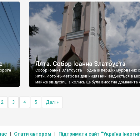
е
Ялта. Собор Іоанна Златоуста
ороге
Собор Іоанна Златоуста – одна із перших мурованих 
Ялти. Його 45-метрова дзвіниця і нині видніється в міс
майже звідусіль, а колись це була висотна домінанта 
2
3
4
5
Далі »
нас
Стати автором
Підтримати сайт “Україна Інкогні