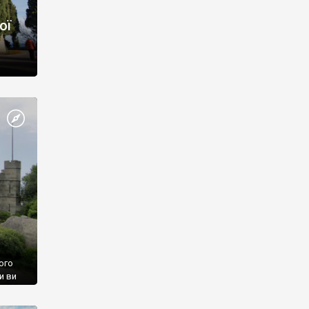
ої
ого
и ви