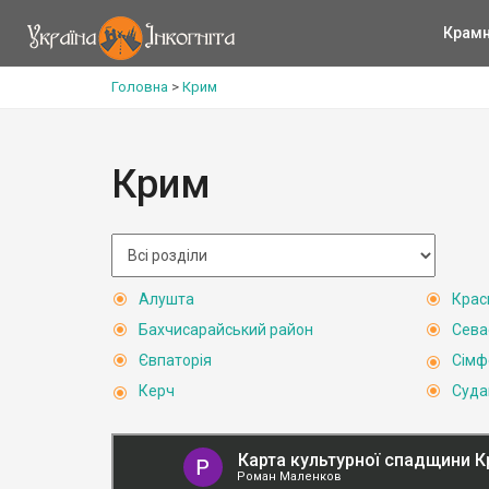
Крам
Головна
>
Крим
Крим
Алушта
Крас
Бахчисарайський район
Сева
Євпаторія
Сімф
Керч
Суда