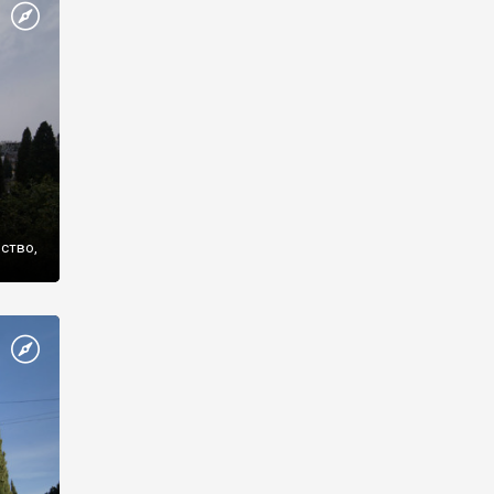
же
нство,