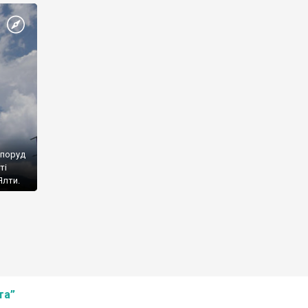
споруд
ті
Ялти.
та”