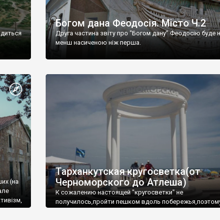
Богом дана Феодосія. Місто Ч.2
одиться
Друга частина звіту про "Богом дану" Феодосію буде 
менш насиченою ніж перша.
Тарханкутская кругосветка(от
Черноморского до Атлеша)
ших (на
але
К сожалению настоящей "кругосветки" не
тивізм,
получилось,пройти пешком вдоль побережья,поэтом
совершали радиальные вылазки из Оленевки.