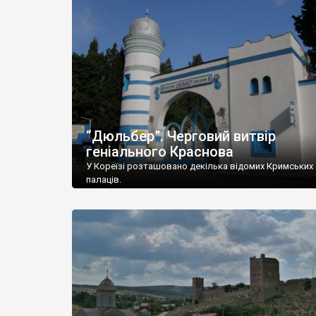
“Дюльбер”. Черговий витвір
геніального Краснова
У Кореїзі розташовано декілька відомих Кримських
палаців.