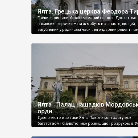
Ялта. Грецька церква Феодора Ти
Греки залишили Україні чималий спадок. Достатньо 
ніжинські огірочки – ви ж мабуть всі знаєте, що цей,
загублений у радянські часи, легендарний рецепт пр
Ніжин греки?
Ялта . Палац нащадків Мордовськ
орди
Дивне місто все таки Ялта. Такого контрасту між
багатством і бідністю, між розкішшю і розрухою в Ук
більше не знайдеш.