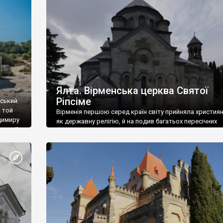
ефактів
називаються «повстяками» (postaki)…” “Вино. Крим
єкту
виробляє відмінне вино і його вдосталь: воно все ду
го».
легке біле і дуже […]
ти та
Ялта. Вірменська церква Святої
Ріпсіме
вський
 той
Вірменія першою серед країн світу прийняла христия
димиру
як державну релігію, й на подив багатьох пересічних
илю ІІ,
українців, які усіх кавказців вважають мусульманами,
 в
вірмени є відданими вірянами Христа