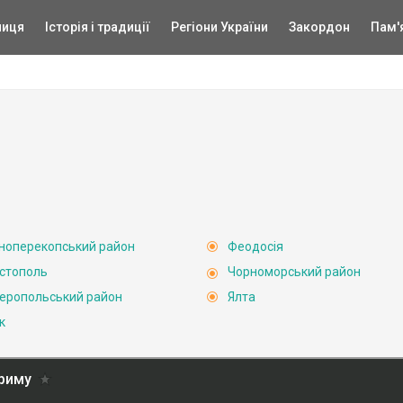
ниця
Історія і традиції
Регіони України
Закордон
Пам'
ноперекопський район
Феодосія
стополь
Чорноморський район
еропольський район
Ялта
к