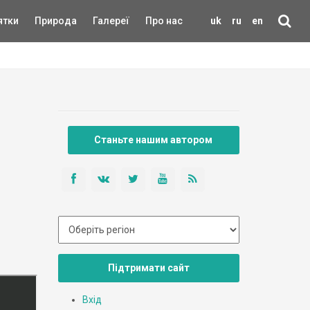
ятки
Природа
Галереї
Про нас
uk
ru
en
Станьте нашим автором
Підтримати сайт
Вхід