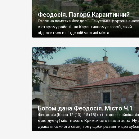
Феодосія. Пагорб Карантинний
Головна памятка Феодосії - Генуезька фортеця знах
в старому районі - на Карантинному пагорбі, який
підноситься в південній частині міста.
Богом дана Феодосія. Місто Ч.1
Феодосія (Кафа-12 (13) -15 (18) ст) - одне з найцікаві
мою думку) міст всього Кримського півострова .Ну,
думка в кожного своя, тому щоби розвіяти цей субєк
запрошую відвідати це