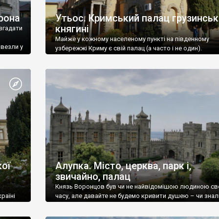
рона
Утьос. Кримський палац грузинськ
княгині
згадати
Майже у кожному населеному пункті на південному
ивезли у
узбережжі Криму є свій палац (а часто і не один).
ої
Алупка. Місто, церква, парк і,
звичайно, палац
Князь Воронцов був чи не найвідомішою людиною св
раїні
часу, але давайте не будемо кривити душею – чи знал
це прізвище до відвідин Алупки? Мабуть все таки ні.