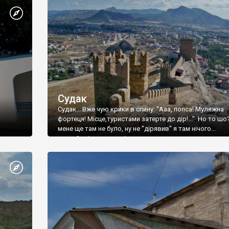
Судак
Судак... Вже чую крики в спину: "Ааа, попса! Муляжна
фортеця! Місце,туристами затерте до дір!..." Но то шо
мене ще там не було, ну не "дірявив" я там нічого...
принаймні до цього літа.