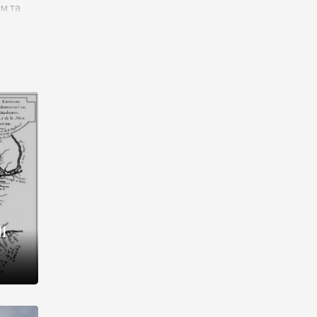
им та
ора і
є
го типу,
ей-
рний
ста:
 райони
від 2
I
і,
рукти,
 котрі