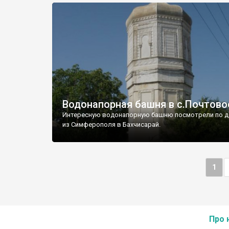
Водонапорная башня в с.Почтово
Интересную водонапорную башню посмотрели по д
из Симферополя в Бахчисарай.
1
Про 