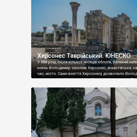
музею «Новгородський музей-заповідник» сотні арт
візантійської доби. Раритети викрадені з фондів об’
культурної спадщини ЮНЕСКО «Херсонеса Таврійсько
Офіційно – на виставку «Золото Візантії», але експер
влада в Україні вважають це лише […]
Херсонес Таврійський. ЮНЕСКО
У 988 році, після кількох місяців облоги, Великий киї
князь Володимир захопив Херсонес, візантійське, на
час, місто. Саме взяття Херсонесу дозволило Воло
диктувати свої умови візантійському імператору Вас
та одружитися з його дочкою Ганною. Цього ж року,
Херсонесі Володимир-язичник, став Василем-
християнином. А потім було Хрещення Русі. На честь
Херсонесу Таврійського названо місто […]