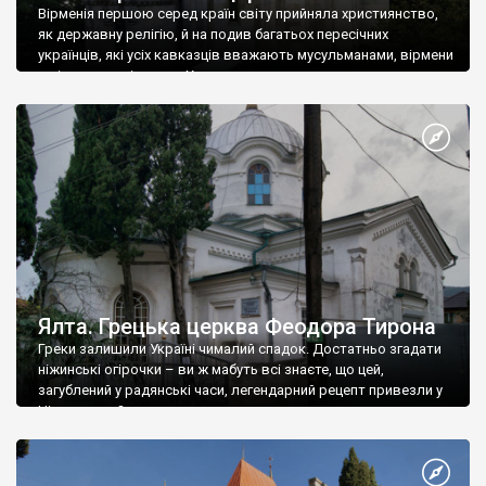
Вірменія першою серед країн світу прийняла християнство,
як державну релігію, й на подив багатьох пересічних
українців, які усіх кавказців вважають мусульманами, вірмени
є відданими вірянами Христа
Ялта. Грецька церква Феодора Тирона
Греки залишили Україні чималий спадок. Достатньо згадати
ніжинські огірочки – ви ж мабуть всі знаєте, що цей,
загублений у радянські часи, легендарний рецепт привезли у
Ніжин греки?