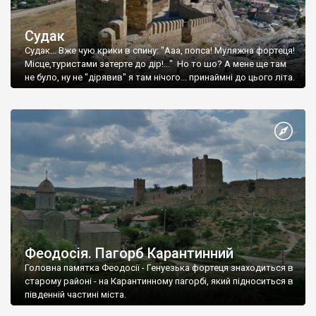
Судак
Судак... Вже чую крики в спину: "Ааа, попса! Муляжна фортеця!
Місце,туристами затерте до дір!..." Но то шо? А мене ще там
не було, ну не "дірявив" я там нічого... принаймні до цього літа.
Феодосія. Пагорб Карантинний
Головна памятка Феодосії - Генуезька фортеця знаходиться в
старому районі - на Карантинному пагорбі, який підноситься в
південній частині міста.