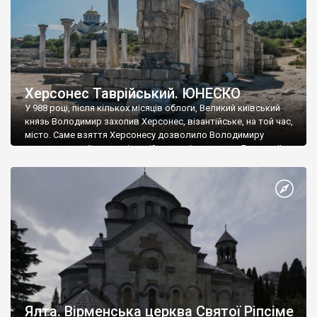
Херсонес Таврійський. ЮНЕСКО
У 988 році, після кількох місяців облоги, Великий київський
князь Володимир захопив Херсонес, візантійське, на той час,
місто. Саме взяття Херсонесу дозволило Володимиру
диктувати свої умови візантійському імператору Василю ІІ, та
одружитися з його дочкою Ганною. Цього ж року, в
Херсонесі Володимир-язичник, став Василем-християнином.
А потім було Хрещення Русі. На честь Херсонесу Таврійського
названо місто […]
Ялта. Вірменська церква Святої Ріпсіме