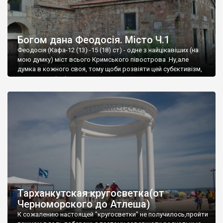
Богом дана Феодосія. Місто Ч.1
Феодосія (Кафа-12 (13) -15 (18) ст) - одне з найцікавіших (на
мою думку) міст всього Кримського півострова .Ну,але
думка в кожного своя, тому щоби розвіяти цей субєктивізм,
запрошую відвідати це
Тарханкутская кругосветка(от
Черноморского до Атлеша)
К сожалению настоящей "кругосветки" не получилось,пройти