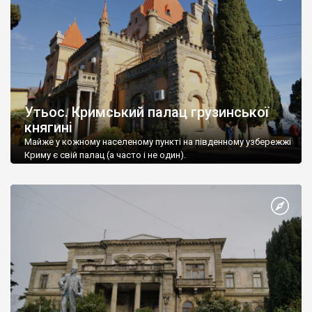
Утьос. Кримський палац грузинської
княгині
Майже у кожному населеному пункті на південному узбережжі
Криму є свій палац (а часто і не один).