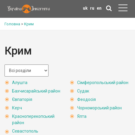
uk
ru
en
Головна
>
Крим
Крим
Алушта
Сімферопольський район
Бахчисарайський район
Судак
Євпаторія
Феодосія
Керч
Чорноморський район
Красноперекопський
Ялта
район
Севастополь