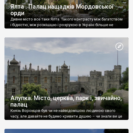
Ялта . Палац нащадків Мордовської
орди
Дивне місто все таки Ялта. Такого контрасту між багатством
і бідністю, між розкішшю і розрухою в Україні більше не
знайдеш.
Алупка. Місто, церква, парк і, звичайно,
палац
Князь Воронцов був чи не найвідомішою людиною свого
часу, але давайте не будемо кривити душею – чи знали ви це
прізвище до відвідин Алупки? Мабуть все таки ні.