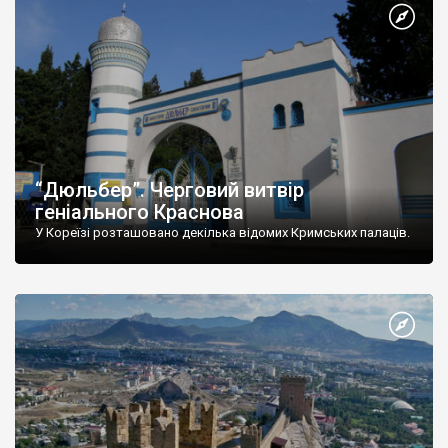
“Дюльбер”. Черговий витвір
геніального Краснова
У Кореїзі розташовано декілька відомих Кримських палаців.