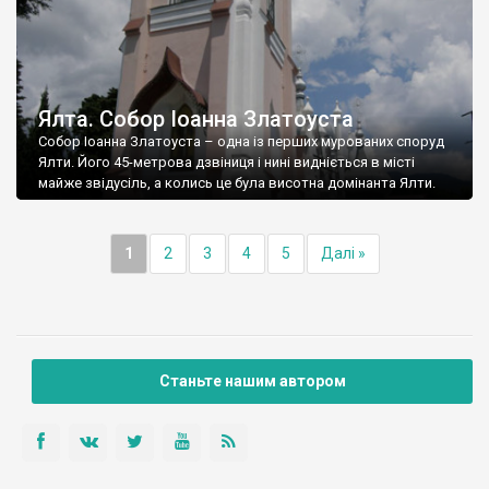
Ялта. Собор Іоанна Златоуста
Собор Іоанна Златоуста – одна із перших мурованих споруд
Ялти. Його 45-метрова дзвіниця і нині видніється в місті
майже звідусіль, а колись це була висотна домінанта Ялти.
1
2
3
4
5
Далі »
Станьте нашим автором