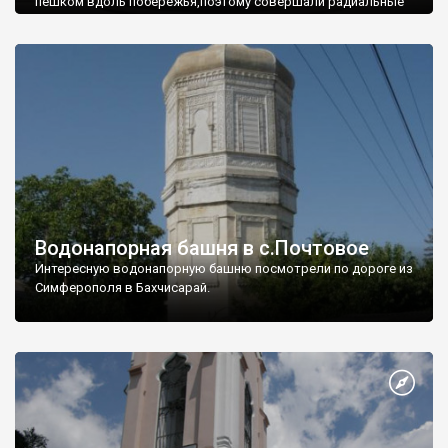
пешком вдоль побережья,поэтому совершали радиальные
вылазки из Оленевки.
Водонапорная башня в с.Почтовое
Интересную водонапорную башню посмотрели по дороге из
Симферополя в Бахчисарай.