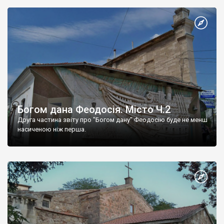
Богом дана Феодосія. Місто Ч.2
Друга частина звіту про "Богом дану" Феодосію буде не менш
насиченою ніж перша.