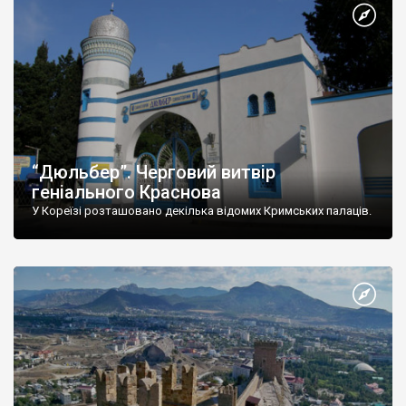
“Дюльбер”. Черговий витвір
геніального Краснова
У Кореїзі розташовано декілька відомих Кримських палаців.