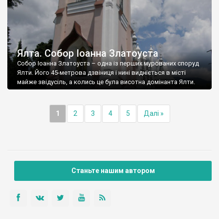
Ялта. Собор Іоанна Златоуста
Собор Іоанна Златоуста – одна із перших мурованих споруд
Ялти. Його 45-метрова дзвіниця і нині видніється в місті
майже звідусіль, а колись це була висотна домінанта Ялти.
1
2
3
4
5
Далі »
Станьте нашим автором