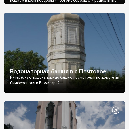
пешком вдоль побережья,поэтому совершали радиальные
вылазки из Оленевки.
Водонапорная башня в с.Почтовое
Интересную водонапорную башню посмотрели по дороге из
Симферополя в Бахчисарай.