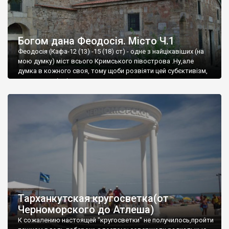
Богом дана Феодосія. Місто Ч.1
Феодосія (Кафа-12 (13) -15 (18) ст) - одне з найцікавіших (на
мою думку) міст всього Кримського півострова .Ну,але
думка в кожного своя, тому щоби розвіяти цей субєктивізм,
запрошую відвідати це
Тарханкутская кругосветка(от
Черноморского до Атлеша)
К сожалению настоящей "кругосветки" не получилось,пройти