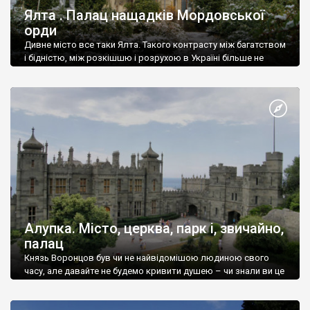
Ялта . Палац нащадків Мордовської
орди
Дивне місто все таки Ялта. Такого контрасту між багатством
і бідністю, між розкішшю і розрухою в Україні більше не
знайдеш.
Алупка. Місто, церква, парк і, звичайно,
палац
Князь Воронцов був чи не найвідомішою людиною свого
часу, але давайте не будемо кривити душею – чи знали ви це
прізвище до відвідин Алупки? Мабуть все таки ні.