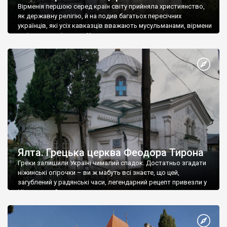
Вірменія першою серед країн світу прийняла християнство,
як державну релігію, й на подив багатьох пересічних
українців, які усіх кавказців вважають мусульманами, вірмени
є відданими вірянами Христа
Ялта. Грецька церква Феодора Тирона
Греки залишили Україні чималий спадок. Достатньо згадати
ніжинські огірочки – ви ж мабуть всі знаєте, що цей,
загублений у радянські часи, легендарний рецепт привезли у
Ніжин греки?