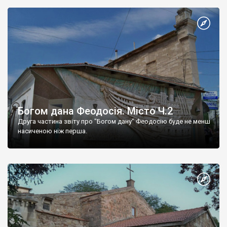
Богом дана Феодосія. Місто Ч.2
Друга частина звіту про "Богом дану" Феодосію буде не менш
насиченою ніж перша.