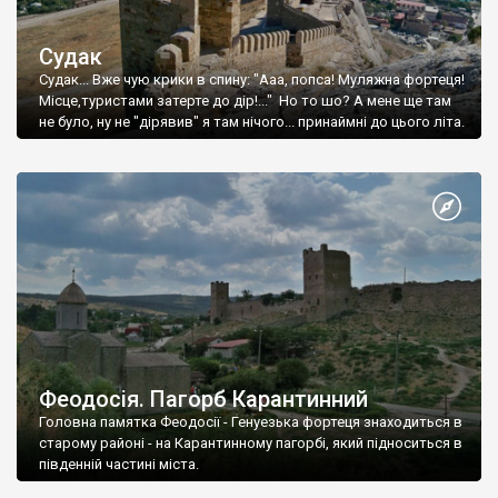
Судак
Судак... Вже чую крики в спину: "Ааа, попса! Муляжна фортеця!
Місце,туристами затерте до дір!..." Но то шо? А мене ще там
не було, ну не "дірявив" я там нічого... принаймні до цього літа.
Феодосія. Пагорб Карантинний
Головна памятка Феодосії - Генуезька фортеця знаходиться в
старому районі - на Карантинному пагорбі, який підноситься в
південній частині міста.