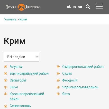
uk
ru
en
Головна
>
Крим
Крим
Алушта
Сімферопольський район
Бахчисарайський район
Судак
Євпаторія
Феодосія
Керч
Чорноморський район
Красноперекопський
Ялта
район
Севастополь