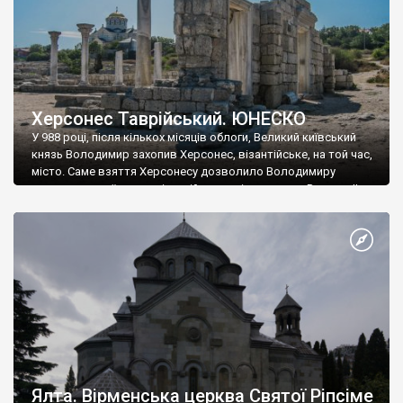
Херсонес Таврійський. ЮНЕСКО
У 988 році, після кількох місяців облоги, Великий київський
князь Володимир захопив Херсонес, візантійське, на той час,
місто. Саме взяття Херсонесу дозволило Володимиру
диктувати свої умови візантійському імператору Василю ІІ, та
одружитися з його дочкою Ганною. Цього ж року, в
Херсонесі Володимир-язичник, став Василем-християнином.
А потім було Хрещення Русі. На честь Херсонесу Таврійського
названо місто […]
Ялта. Вірменська церква Святої Ріпсіме