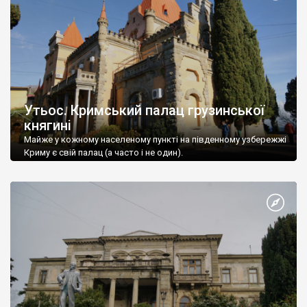
Утьос. Кримський палац грузинської
княгині
Майже у кожному населеному пункті на південному узбережжі
Криму є свій палац (а часто і не один).