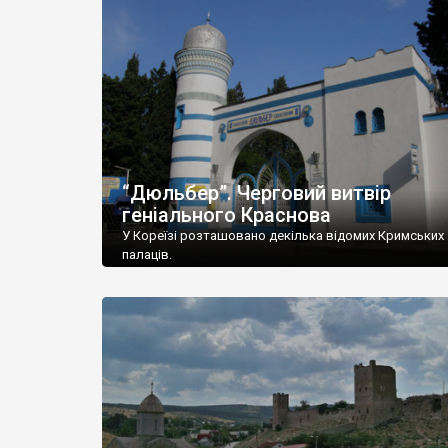
“Дюльбер”. Черговий витвір
геніального Краснова
У Кореїзі розташовано декілька відомих Кримських
палаців.