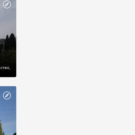
же
нство,