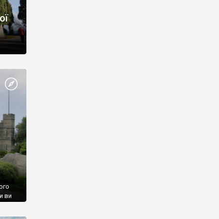
ої
ого
и ви