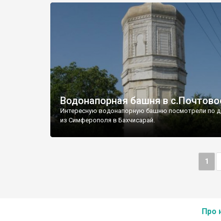
Водонапорная башня в с.Почтово
Интересную водонапорную башню посмотрели по д
из Симферополя в Бахчисарай.
1
Про 