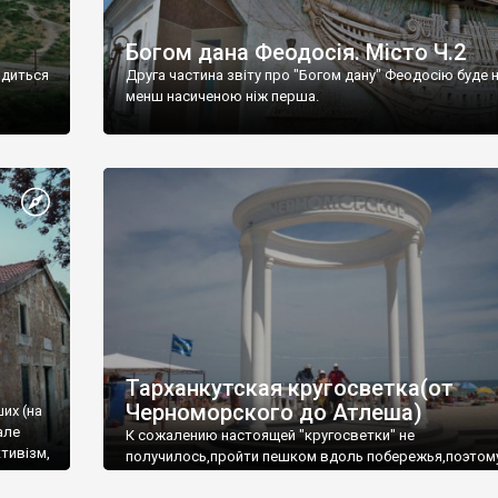
Богом дана Феодосія. Місто Ч.2
одиться
Друга частина звіту про "Богом дану" Феодосію буде 
менш насиченою ніж перша.
Тарханкутская кругосветка(от
Черноморского до Атлеша)
ших (на
але
К сожалению настоящей "кругосветки" не
тивізм,
получилось,пройти пешком вдоль побережья,поэтом
совершали радиальные вылазки из Оленевки.