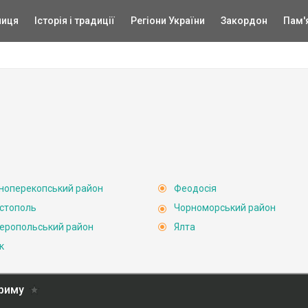
ниця
Історія і традиції
Регіони України
Закордон
Пам'
ноперекопський район
Феодосія
стополь
Чорноморський район
еропольський район
Ялта
к