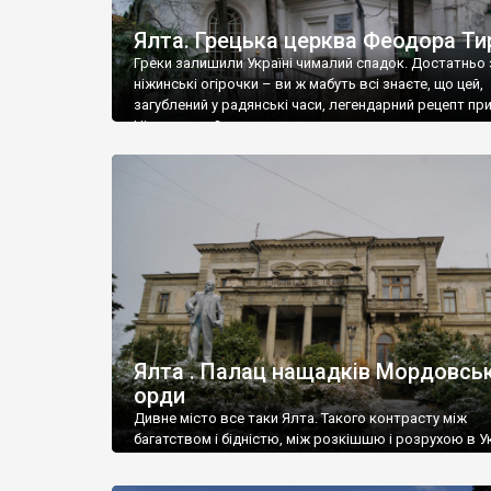
Ялта. Грецька церква Феодора Ти
Греки залишили Україні чималий спадок. Достатньо 
ніжинські огірочки – ви ж мабуть всі знаєте, що цей,
загублений у радянські часи, легендарний рецепт пр
Ніжин греки?
Ялта . Палац нащадків Мордовськ
орди
Дивне місто все таки Ялта. Такого контрасту між
багатством і бідністю, між розкішшю і розрухою в Ук
більше не знайдеш.