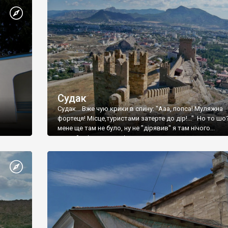
Судак
Судак... Вже чую крики в спину: "Ааа, попса! Муляжна
фортеця! Місце,туристами затерте до дір!..." Но то шо
мене ще там не було, ну не "дірявив" я там нічого...
принаймні до цього літа.