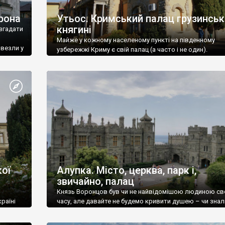
рона
Утьос. Кримський палац грузинськ
княгині
згадати
Майже у кожному населеному пункті на південному
ивезли у
узбережжі Криму є свій палац (а часто і не один).
ої
Алупка. Місто, церква, парк і,
звичайно, палац
Князь Воронцов був чи не найвідомішою людиною св
раїні
часу, але давайте не будемо кривити душею – чи знал
це прізвище до відвідин Алупки? Мабуть все таки ні.