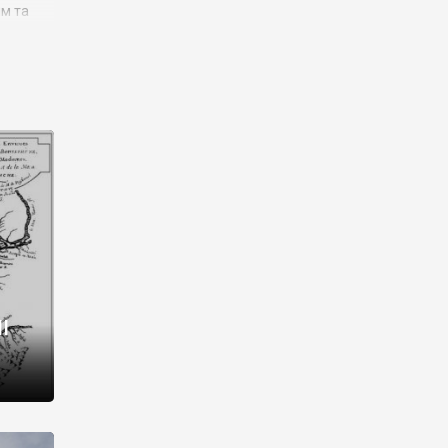
им та
ора і
є
го типу,
ей-
рний
ста:
 райони
від 2
I
і,
рукти,
 котрі