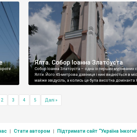
е
Ялта. Собор Іоанна Златоуста
ороге
Собор Іоанна Златоуста – одна із перших мурованих 
Ялти. Його 45-метрова дзвіниця і нині видніється в міс
майже звідусіль, а колись це була висотна домінанта 
2
3
4
5
Далі »
нас
Стати автором
Підтримати сайт “Україна Інкогні