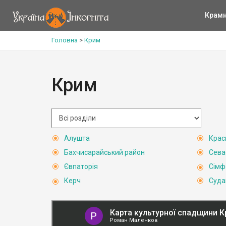
Крам
Головна
>
Крим
Крим
Алушта
Крас
Бахчисарайський район
Сева
Євпаторія
Сімф
Керч
Суда