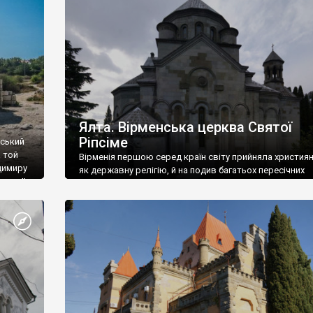
ефактів
називаються «повстяками» (postaki)…” “Вино. Крим
єкту
виробляє відмінне вино і його вдосталь: воно все ду
го».
легке біле і дуже […]
ти та
Ялта. Вірменська церква Святої
Ріпсіме
вський
 той
Вірменія першою серед країн світу прийняла христия
димиру
як державну релігію, й на подив багатьох пересічних
илю ІІ,
українців, які усіх кавказців вважають мусульманами,
 в
вірмени є відданими вірянами Христа