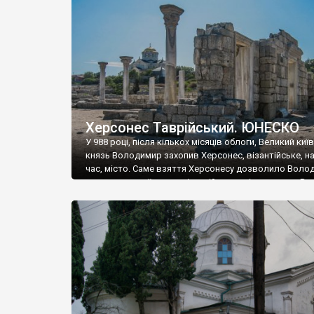
музею «Новгородський музей-заповідник» сотні арт
візантійської доби. Раритети викрадені з фондів об’
культурної спадщини ЮНЕСКО «Херсонеса Таврійсько
Офіційно – на виставку «Золото Візантії», але експер
влада в Україні вважають це лише […]
Херсонес Таврійський. ЮНЕСКО
У 988 році, після кількох місяців облоги, Великий киї
князь Володимир захопив Херсонес, візантійське, на
час, місто. Саме взяття Херсонесу дозволило Воло
диктувати свої умови візантійському імператору Вас
та одружитися з його дочкою Ганною. Цього ж року,
Херсонесі Володимир-язичник, став Василем-
християнином. А потім було Хрещення Русі. На честь
Херсонесу Таврійського названо місто […]