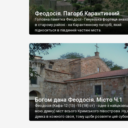
Феодосія. Пагорб Карантинний
Головна памятка Феодосії - Генуезька фортеця знах
в старому районі - на Карантинному пагорбі, який
підноситься в південній частині міста.
Богом дана Феодосія. Місто Ч.1
Феодосія (Кафа-12 (13) -15 (18) ст) - одне з найцікаві
мою думку) міст всього Кримського півострова .Ну,
думка в кожного своя, тому щоби розвіяти цей субєк
запрошую відвідати це