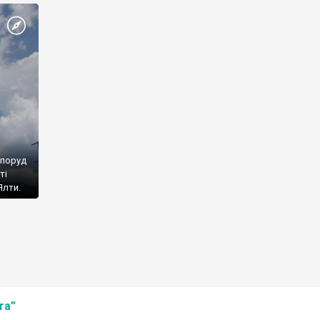
споруд
ті
Ялти.
та”