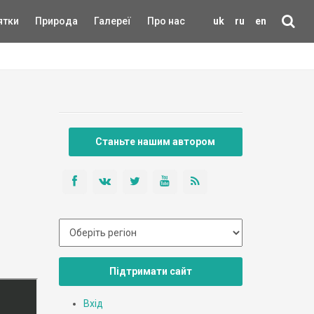
ятки
Природа
Галереї
Про нас
uk
ru
en
Станьте нашим автором
Підтримати сайт
Вхід