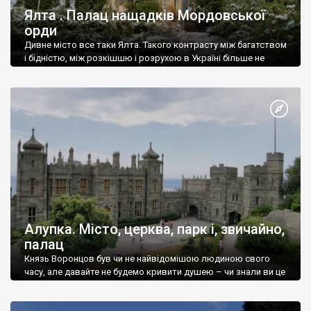
Ялта . Палац нащадків Мордовської
орди
Дивне місто все таки Ялта. Такого контрасту між багатством
і бідністю, між розкішшю і розрухою в Україні більше не
знайдеш.
Алупка. Місто, церква, парк і, звичайно,
палац
Князь Воронцов був чи не найвідомішою людиною свого
часу, але давайте не будемо кривити душею – чи знали ви це
прізвище до відвідин Алупки? Мабуть все таки ні.