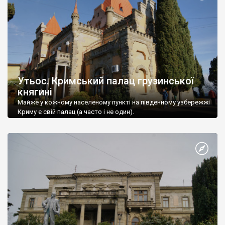
Утьос. Кримський палац грузинської
княгині
Майже у кожному населеному пункті на південному узбережжі
Криму є свій палац (а часто і не один).