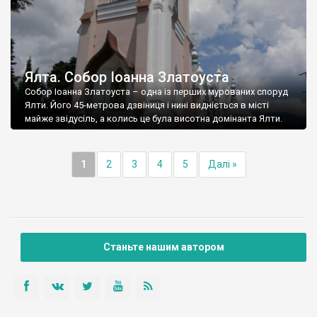
Ялта. Собор Іоанна Златоуста
Собор Іоанна Златоуста – одна із перших мурованих споруд
Ялти. Його 45-метрова дзвіниця і нині видніється в місті
майже звідусіль, а колись це була висотна домінанта Ялти.
1
2
3
4
5
Далі »
Станьте нашим автором