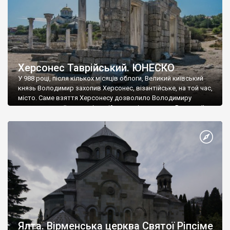
Херсонес Таврійський. ЮНЕСКО
У 988 році, після кількох місяців облоги, Великий київський
князь Володимир захопив Херсонес, візантійське, на той час,
місто. Саме взяття Херсонесу дозволило Володимиру
диктувати свої умови візантійському імператору Василю ІІ, та
одружитися з його дочкою Ганною. Цього ж року, в
Херсонесі Володимир-язичник, став Василем-християнином.
А потім було Хрещення Русі. На честь Херсонесу Таврійського
названо місто […]
Ялта. Вірменська церква Святої Ріпсіме