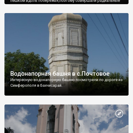
пешком вдоль побережья,поэтому совершали радиальные
вылазки из Оленевки.
Водонапорная башня в с.Почтовое
Интересную водонапорную башню посмотрели по дороге из
Симферополя в Бахчисарай.