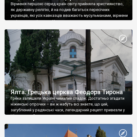
Вірменія першою серед країн світу прийняла християнство,
як державну релігію, й на подив багатьох пересічних
українців, які усіх кавказців вважають мусульманами, вірмени
є відданими вірянами Христа
Ялта. Грецька церква Феодора Тирона
Греки залишили Україні чималий спадок. Достатньо згадати
ніжинські огірочки – ви ж мабуть всі знаєте, що цей,
загублений у радянські часи, легендарний рецепт привезли у
Ніжин греки?