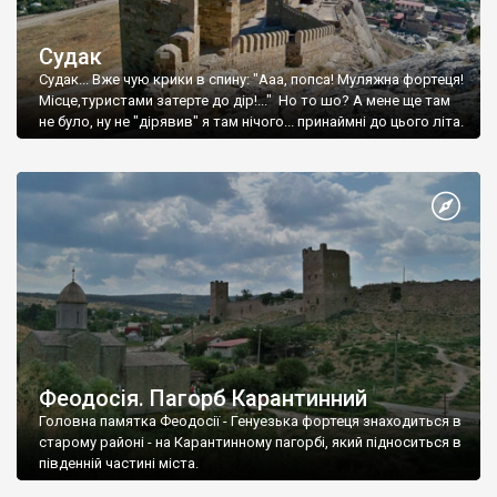
Судак
Судак... Вже чую крики в спину: "Ааа, попса! Муляжна фортеця!
Місце,туристами затерте до дір!..." Но то шо? А мене ще там
не було, ну не "дірявив" я там нічого... принаймні до цього літа.
Феодосія. Пагорб Карантинний
Головна памятка Феодосії - Генуезька фортеця знаходиться в
старому районі - на Карантинному пагорбі, який підноситься в
південній частині міста.