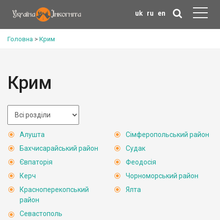
uk
ru
en
Головна
>
Крим
Крим
Алушта
Сімферопольський район
Бахчисарайський район
Судак
Євпаторія
Феодосія
Керч
Чорноморський район
Красноперекопський
Ялта
район
Севастополь