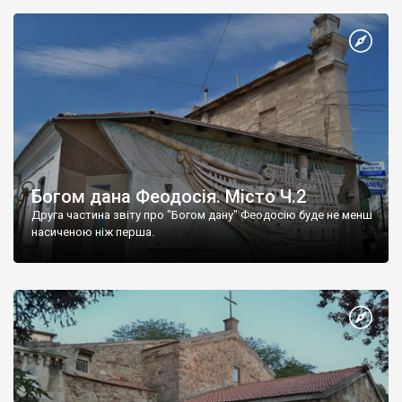
Богом дана Феодосія. Місто Ч.2
Друга частина звіту про "Богом дану" Феодосію буде не менш
насиченою ніж перша.