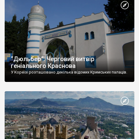
“Дюльбер”. Черговий витвір
геніального Краснова
У Кореїзі розташовано декілька відомих Кримських палаців.