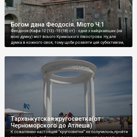
Богом дана Феодосія. Місто Ч.1
Феодосія (Кафа-12 (13) -15 (18) ст) - одне з найцікавіших (на
мою думку) міст всього Кримського півострова .Ну,але
думка в кожного своя, тому щоби розвіяти цей субєктивізм,
запрошую відвідати це
Тарханкутская кругосветка(от
Черноморского до Атлеша)
К сожалению настоящей "кругосветки" не получилось,пройти