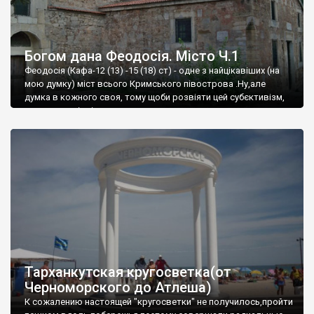
Богом дана Феодосія. Місто Ч.1
Феодосія (Кафа-12 (13) -15 (18) ст) - одне з найцікавіших (на
мою думку) міст всього Кримського півострова .Ну,але
думка в кожного своя, тому щоби розвіяти цей субєктивізм,
запрошую відвідати це
Тарханкутская кругосветка(от
Черноморского до Атлеша)
К сожалению настоящей "кругосветки" не получилось,пройти