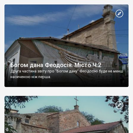
Богом дана Феодосія. Місто Ч.2
Друга частина звіту про "Богом дану" Феодосію буде не менш
насиченою ніж перша.