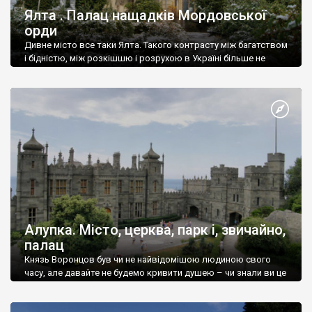
Ялта . Палац нащадків Мордовської
орди
Дивне місто все таки Ялта. Такого контрасту між багатством
і бідністю, між розкішшю і розрухою в Україні більше не
знайдеш.
Алупка. Місто, церква, парк і, звичайно,
палац
Князь Воронцов був чи не найвідомішою людиною свого
часу, але давайте не будемо кривити душею – чи знали ви це
прізвище до відвідин Алупки? Мабуть все таки ні.