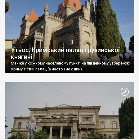
Утьос. Кримський палац грузинської
княгині
Майже у кожному населеному пункті на південному узбережжі
Криму є свій палац (а часто і не один).