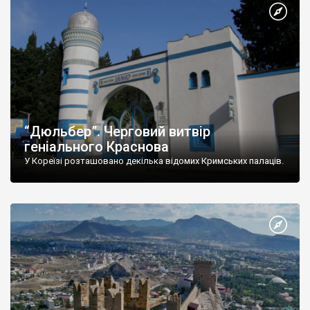
“Дюльбер”. Черговий витвір
геніального Краснова
У Кореїзі розташовано декілька відомих Кримських палаців.