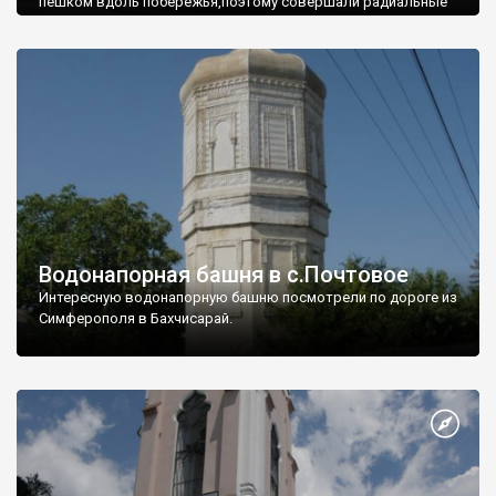
пешком вдоль побережья,поэтому совершали радиальные
вылазки из Оленевки.
Водонапорная башня в с.Почтовое
Интересную водонапорную башню посмотрели по дороге из
Симферополя в Бахчисарай.