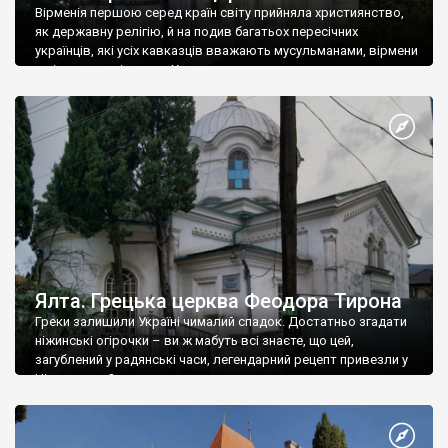
Вірменія першою серед країн світу прийняла християнство,
як державну релігію, й на подив багатьох пересічних
українців, які усіх кавказців вважають мусульманами, вірмени
є відданими вірянами Христа
Ялта. Грецька церква Феодора Тирона
Греки залишили Україні чималий спадок. Достатньо згадати
ніжинські огірочки – ви ж мабуть всі знаєте, що цей,
загублений у радянські часи, легендарний рецепт привезли у
Ніжин греки?