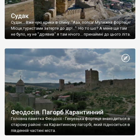
Судак
Судак... Вже чую крики в спину: "Ааа, попса! Муляжна фортеця!
Місце,туристами затерте до дір!..." Но то шо? А мене ще там
не було, ну не "дірявив" я там нічого... принаймні до цього літа.
Феодосія. Пагорб Карантинний
Головна памятка Феодосії - Генуезька фортеця знаходиться в
старому районі - на Карантинному пагорбі, який підноситься в
південній частині міста.