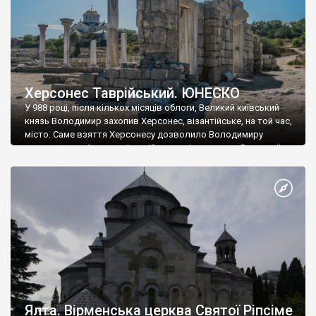
Херсонес Таврійський. ЮНЕСКО
У 988 році, після кількох місяців облоги, Великий київський
князь Володимир захопив Херсонес, візантійське, на той час,
місто. Саме взяття Херсонесу дозволило Володимиру
диктувати свої умови візантійському імператору Василю ІІ, та
одружитися з його дочкою Ганною. Цього ж року, в
Херсонесі Володимир-язичник, став Василем-християнином.
А потім було Хрещення Русі. На честь Херсонесу Таврійського
названо місто […]
Ялта. Вірменська церква Святої Ріпсіме