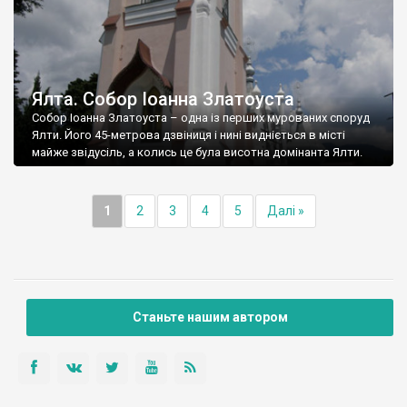
Ялта. Собор Іоанна Златоуста
Собор Іоанна Златоуста – одна із перших мурованих споруд
Ялти. Його 45-метрова дзвіниця і нині видніється в місті
майже звідусіль, а колись це була висотна домінанта Ялти.
1
2
3
4
5
Далі »
Станьте нашим автором