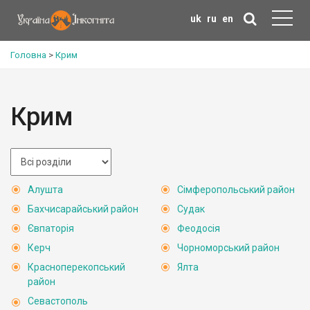
uk
ru
en
Головна
>
Крим
Крим
Алушта
Сімферопольський район
Бахчисарайський район
Судак
Євпаторія
Феодосія
Керч
Чорноморський район
Красноперекопський
Ялта
район
Севастополь