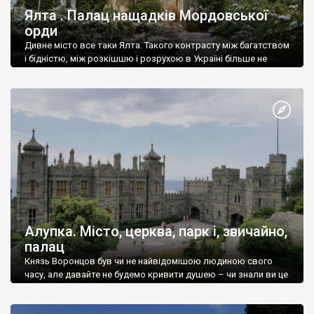
Ялта . Палац нащадків Мордовської
орди
Дивне місто все таки Ялта. Такого контрасту між багатством
і бідністю, між розкішшю і розрухою в Україні більше не
знайдеш.
Алупка. Місто, церква, парк і, звичайно,
палац
Князь Воронцов був чи не найвідомішою людиною свого
часу, але давайте не будемо кривити душею – чи знали ви це
прізвище до відвідин Алупки? Мабуть все таки ні.