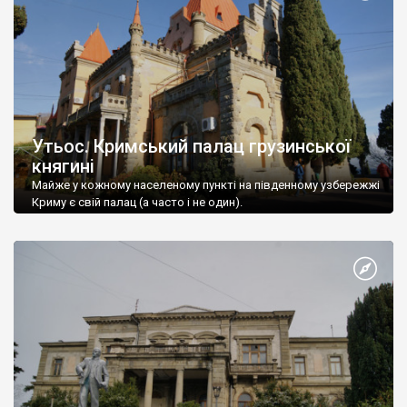
Утьос. Кримський палац грузинської
княгині
Майже у кожному населеному пункті на південному узбережжі
Криму є свій палац (а часто і не один).