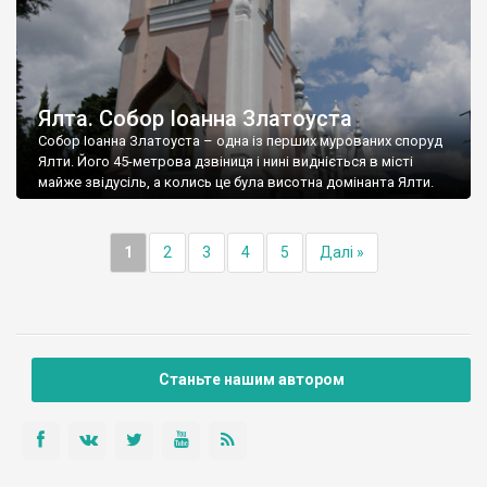
Ялта. Собор Іоанна Златоуста
Собор Іоанна Златоуста – одна із перших мурованих споруд
Ялти. Його 45-метрова дзвіниця і нині видніється в місті
майже звідусіль, а колись це була висотна домінанта Ялти.
1
2
3
4
5
Далі »
Станьте нашим автором