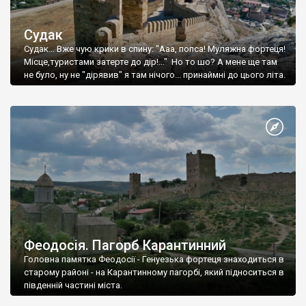
Судак
Судак... Вже чую крики в спину: "Ааа, попса! Муляжна фортеця!
Місце,туристами затерте до дір!..." Но то шо? А мене ще там
не було, ну не "дірявив" я там нічого... принаймні до цього літа.
Феодосія. Пагорб Карантинний
Головна памятка Феодосії - Генуезька фортеця знаходиться в
старому районі - на Карантинному пагорбі, який підноситься в
південній частині міста.