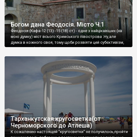
Богом дана Феодосія. Місто Ч.1
Феодосія (Кафа-12 (13) -15 (18) ст) - одне з найцікавіших (на
мою думку) міст всього Кримського півострова .Ну,але
думка в кожного своя, тому щоби розвіяти цей субєктивізм,
запрошую відвідати це
Тарханкутская кругосветка(от
Черноморского до Атлеша)
К сожалению настоящей "кругосветки" не получилось,пройти