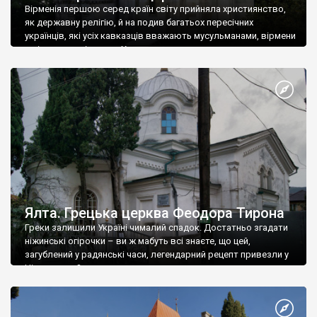
Вірменія першою серед країн світу прийняла християнство,
як державну релігію, й на подив багатьох пересічних
українців, які усіх кавказців вважають мусульманами, вірмени
є відданими вірянами Христа
Ялта. Грецька церква Феодора Тирона
Греки залишили Україні чималий спадок. Достатньо згадати
ніжинські огірочки – ви ж мабуть всі знаєте, що цей,
загублений у радянські часи, легендарний рецепт привезли у
Ніжин греки?