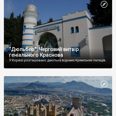
“Дюльбер”. Черговий витвір
геніального Краснова
У Кореїзі розташовано декілька відомих Кримських палаців.