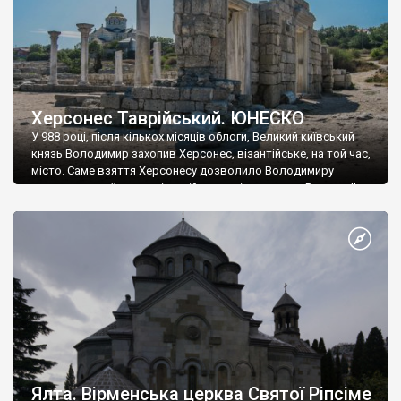
Херсонес Таврійський. ЮНЕСКО
У 988 році, після кількох місяців облоги, Великий київський
князь Володимир захопив Херсонес, візантійське, на той час,
місто. Саме взяття Херсонесу дозволило Володимиру
диктувати свої умови візантійському імператору Василю ІІ, та
одружитися з його дочкою Ганною. Цього ж року, в
Херсонесі Володимир-язичник, став Василем-християнином.
А потім було Хрещення Русі. На честь Херсонесу Таврійського
названо місто […]
Ялта. Вірменська церква Святої Ріпсіме