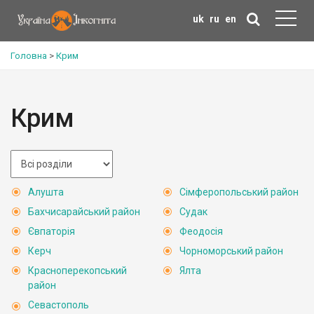
uk
ru
en
Головна
>
Крим
Крим
Алушта
Сімферопольський район
Бахчисарайський район
Судак
Євпаторія
Феодосія
Керч
Чорноморський район
Красноперекопський
Ялта
район
Севастополь