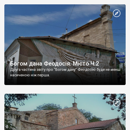
Богом дана Феодосія. Місто Ч.2
Друга частина звіту про "Богом дану" Феодосію буде не менш
насиченою ніж перша.