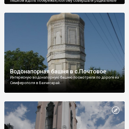
пешком вдоль побережья,поэтому совершали радиальные
вылазки из Оленевки.
Водонапорная башня в с.Почтовое
Интересную водонапорную башню посмотрели по дороге из
Симферополя в Бахчисарай.