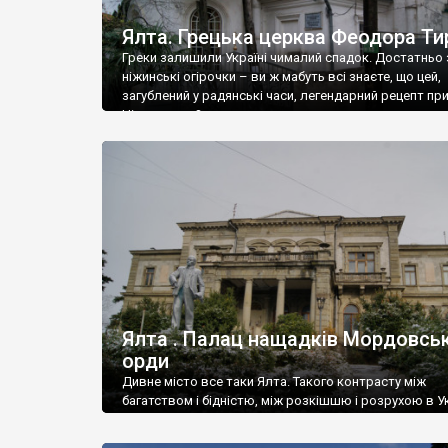
Ялта. Грецька церква Феодора Ти
Греки залишили Україні чималий спадок. Достатньо 
ніжинські огірочки – ви ж мабуть всі знаєте, що цей,
загублений у радянські часи, легендарний рецепт пр
Ніжин греки?
Ялта . Палац нащадків Мордовськ
орди
Дивне місто все таки Ялта. Такого контрасту між
багатством і бідністю, між розкішшю і розрухою в Ук
більше не знайдеш.