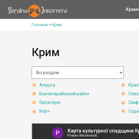
Крам
Головна
>
Крим
Крим
Алушта
Крас
Бахчисарайський район
Сева
Євпаторія
Сімф
Керч
Суда