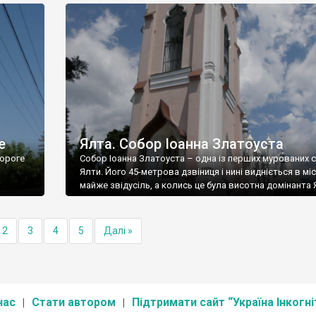
е
Ялта. Собор Іоанна Златоуста
ороге
Собор Іоанна Златоуста – одна із перших мурованих 
Ялти. Його 45-метрова дзвіниця і нині видніється в міс
майже звідусіль, а колись це була висотна домінанта 
2
3
4
5
Далі »
нас
Стати автором
Підтримати сайт “Україна Інкогні