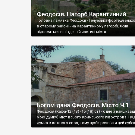
Феодосія. Пагорб Карантинний
Головна памятка Феодосії - Генуезька фортеця знах
в старому районі - на Карантинному пагорбі, який
підноситься в південній частині міста.
Богом дана Феодосія. Місто Ч.1
Феодосія (Кафа-12 (13) -15 (18) ст) - одне з найцікаві
мою думку) міст всього Кримського півострова .Ну,
думка в кожного своя, тому щоби розвіяти цей субєк
запрошую відвідати це