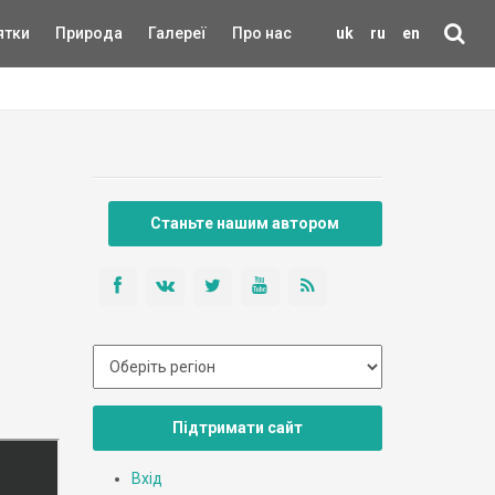
ятки
Природа
Галереї
Про нас
uk
ru
en
Станьте нашим автором
Підтримати сайт
Вхід