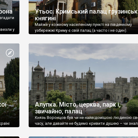
рона
Утьос. Кримський палац грузинськ
княгині
згадати
Майже у кожному населеному пункті на південному
ивезли у
узбережжі Криму є свій палац (а часто і не один).
ої
Алупка. Місто, церква, парк і,
звичайно, палац
Князь Воронцов був чи не найвідомішою людиною св
раїні
часу, але давайте не будемо кривити душею – чи знал
це прізвище до відвідин Алупки? Мабуть все таки ні.