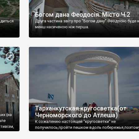
Богом дана Феодосія. Місто Ч.2
одиться
Друга частина звіту про "Богом дану" Феодосію буде 
менш насиченою ніж перша.
Тарханкутская кругосветка(от
Черноморского до Атлеша)
ших (на
але
К сожалению настоящей "кругосветки" не
тивізм,
получилось,пройти пешком вдоль побережья,поэтом
совершали радиальные вылазки из Оленевки.