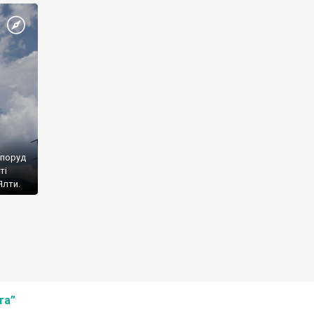
споруд
ті
Ялти.
та”