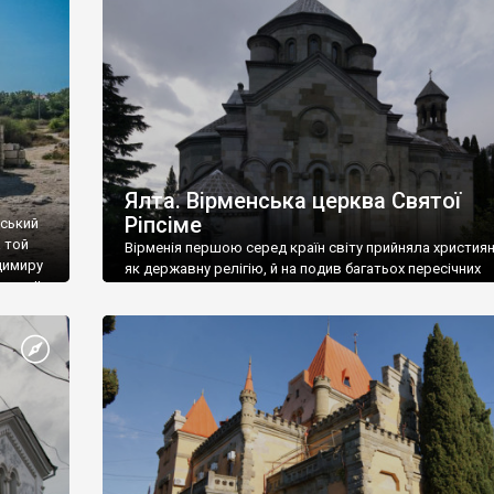
ефактів
називаються «повстяками» (postaki)…” “Вино. Крим
єкту
виробляє відмінне вино і його вдосталь: воно все ду
го».
легке біле і дуже […]
ти та
Ялта. Вірменська церква Святої
Ріпсіме
вський
 той
Вірменія першою серед країн світу прийняла христия
димиру
як державну релігію, й на подив багатьох пересічних
илю ІІ,
українців, які усіх кавказців вважають мусульманами,
 в
вірмени є відданими вірянами Христа