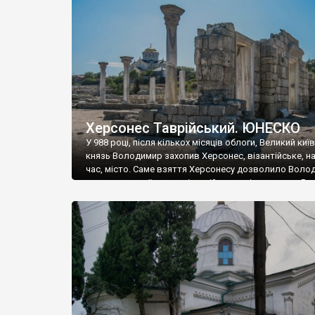
музею «Новгородський музей-заповідник» сотні арт
візантійської доби. Раритети викрадені з фондів об’
культурної спадщини ЮНЕСКО «Херсонеса Таврійсько
Офіційно – на виставку «Золото Візантії», але експер
влада в Україні вважають це лише […]
Херсонес Таврійський. ЮНЕСКО
У 988 році, після кількох місяців облоги, Великий киї
князь Володимир захопив Херсонес, візантійське, на
час, місто. Саме взяття Херсонесу дозволило Воло
диктувати свої умови візантійському імператору Вас
та одружитися з його дочкою Ганною. Цього ж року,
Херсонесі Володимир-язичник, став Василем-
християнином. А потім було Хрещення Русі. На честь
Херсонесу Таврійського названо місто […]