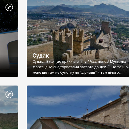
Судак
Судак... Вже чую крики в спину: "Ааа, попса! Муляжна
фортеця! Місце,туристами затерте до дір!..." Но то шо
мене ще там не було, ну не "дірявив" я там нічого...
принаймні до цього літа.