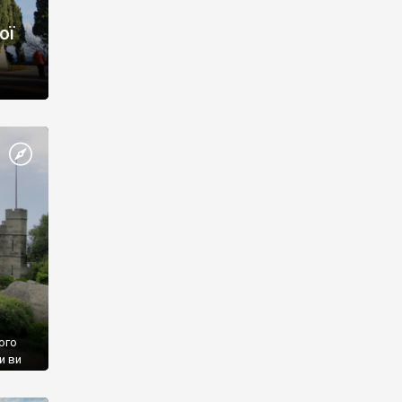
ої
ого
и ви