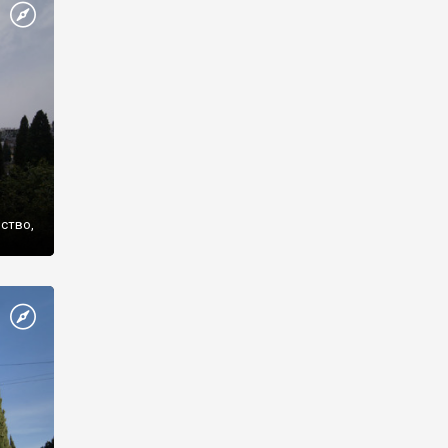
же
нство,