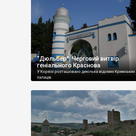
“Дюльбер”. Черговий витвір
геніального Краснова
У Кореїзі розташовано декілька відомих Кримських
палаців.