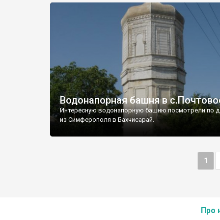
Водонапорная башня в с.Почтово
Интересную водонапорную башню посмотрели по д
из Симферополя в Бахчисарай.
1
Про 