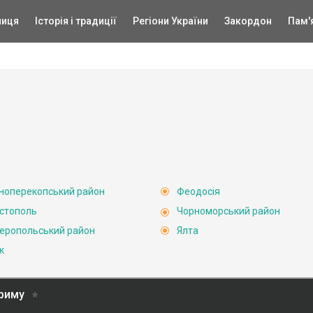
ниця
Історія і традиції
Регіони України
Закордон
Пам'
ноперекопський район
Феодосія
стополь
Чорноморський район
еропольський район
Ялта
к