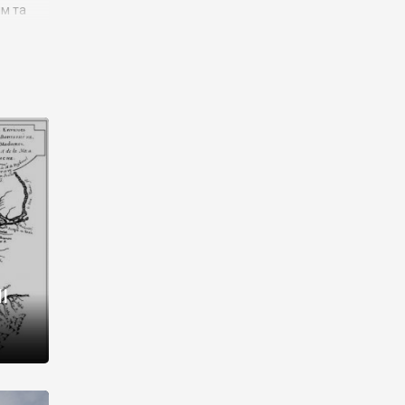
им та
ора і
є
го типу,
ей-
рний
ста:
 райони
від 2
I
і,
рукти,
 котрі