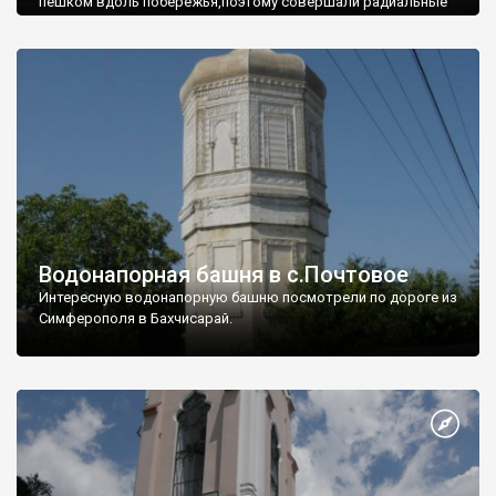
пешком вдоль побережья,поэтому совершали радиальные
вылазки из Оленевки.
Водонапорная башня в с.Почтовое
Интересную водонапорную башню посмотрели по дороге из
Симферополя в Бахчисарай.