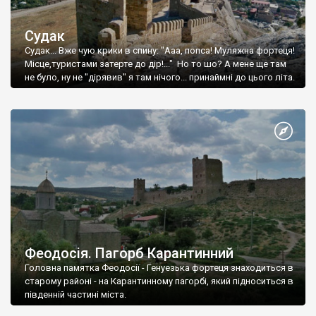
Судак
Судак... Вже чую крики в спину: "Ааа, попса! Муляжна фортеця!
Місце,туристами затерте до дір!..." Но то шо? А мене ще там
не було, ну не "дірявив" я там нічого... принаймні до цього літа.
Феодосія. Пагорб Карантинний
Головна памятка Феодосії - Генуезька фортеця знаходиться в
старому районі - на Карантинному пагорбі, який підноситься в
південній частині міста.