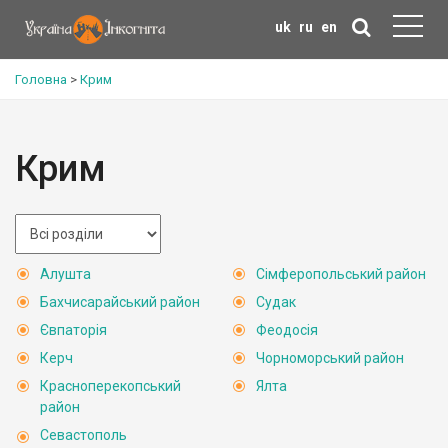
uk
ru
en
Головна
>
Крим
Крим
Алушта
Сімферопольський район
Бахчисарайський район
Судак
Євпаторія
Феодосія
Керч
Чорноморський район
Красноперекопський
Ялта
район
Севастополь