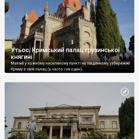
Утьос. Кримський палац грузинської
княгині
Майже у кожному населеному пункті на південному узбережжі
Криму є свій палац (а часто і не один).