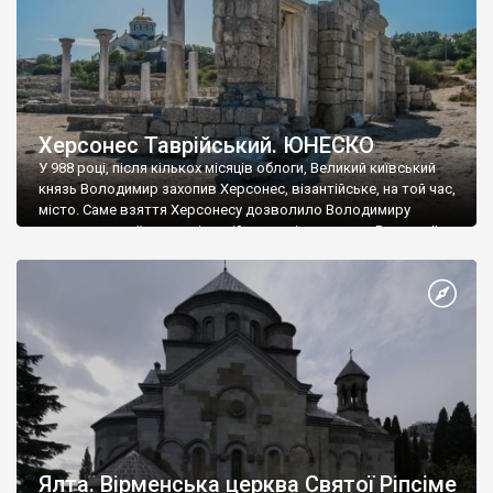
Херсонес Таврійський. ЮНЕСКО
У 988 році, після кількох місяців облоги, Великий київський
князь Володимир захопив Херсонес, візантійське, на той час,
місто. Саме взяття Херсонесу дозволило Володимиру
диктувати свої умови візантійському імператору Василю ІІ, та
одружитися з його дочкою Ганною. Цього ж року, в
Херсонесі Володимир-язичник, став Василем-християнином.
А потім було Хрещення Русі. На честь Херсонесу Таврійського
названо місто […]
Ялта. Вірменська церква Святої Ріпсіме