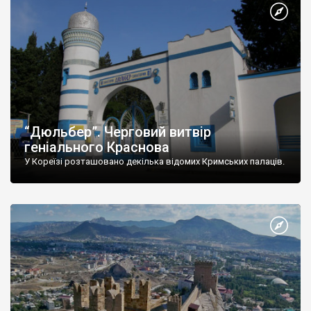
“Дюльбер”. Черговий витвір
геніального Краснова
У Кореїзі розташовано декілька відомих Кримських палаців.