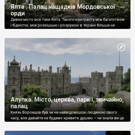
Ялта . Палац нащадків Мордовської
орди
Дивне місто все таки Ялта. Такого контрасту між багатством
і бідністю, між розкішшю і розрухою в Україні більше не
знайдеш.
Алупка. Місто, церква, парк і, звичайно,
палац
Князь Воронцов був чи не найвідомішою людиною свого
часу, але давайте не будемо кривити душею – чи знали ви це
прізвище до відвідин Алупки? Мабуть все таки ні.