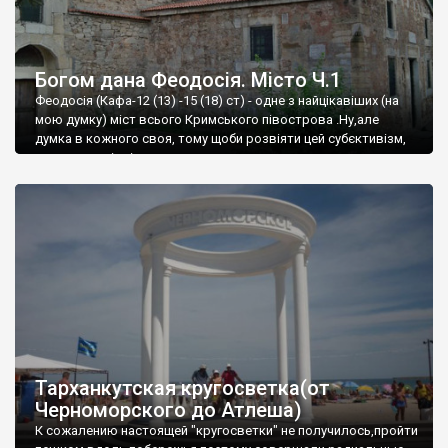
Богом дана Феодосія. Місто Ч.1
Феодосія (Кафа-12 (13) -15 (18) ст) - одне з найцікавіших (на
мою думку) міст всього Кримського півострова .Ну,але
думка в кожного своя, тому щоби розвіяти цей субєктивізм,
запрошую відвідати це
Тарханкутская кругосветка(от
Черноморского до Атлеша)
К сожалению настоящей "кругосветки" не получилось,пройти