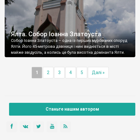
Ялта. Собор Іоанна Златоуста
Собор Іоанна Златоуста – одна із перших мурованих споруд
Ялти. Його 45-метрова дзвіниця і нині видніється в місті
майже звідусіль, а колись це була висотна домінанта Ялти.
1
2
3
4
5
Далі »
Станьте нашим автором