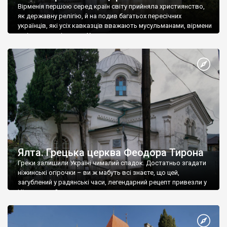
Вірменія першою серед країн світу прийняла християнство,
як державну релігію, й на подив багатьох пересічних
українців, які усіх кавказців вважають мусульманами, вірмени
є відданими вірянами Христа
Ялта. Грецька церква Феодора Тирона
Греки залишили Україні чималий спадок. Достатньо згадати
ніжинські огірочки – ви ж мабуть всі знаєте, що цей,
загублений у радянські часи, легендарний рецепт привезли у
Ніжин греки?