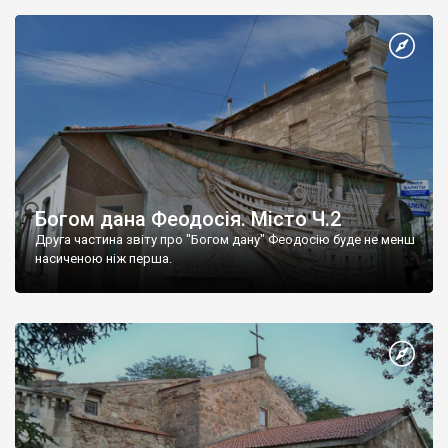
Богом дана Феодосія. Місто Ч.2
Друга частина звіту про "Богом дану" Феодосію буде не менш
насиченою ніж перша.