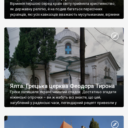
Вірменія першою серед країн світу прийняла християнство,
як державну релігію, й на подив багатьох пересічних
українців, які усіх кавказців вважають мусульманами, вірмени
є відданими вірянами Христа
Ялта. Грецька церква Феодора Тирона
Греки залишили Україні чималий спадок. Достатньо згадати
ніжинські огірочки – ви ж мабуть всі знаєте, що цей,
загублений у радянські часи, легендарний рецепт привезли у
Ніжин греки?