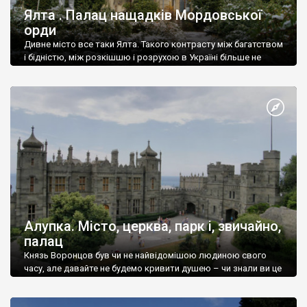
Ялта . Палац нащадків Мордовської
орди
Дивне місто все таки Ялта. Такого контрасту між багатством
і бідністю, між розкішшю і розрухою в Україні більше не
знайдеш.
Алупка. Місто, церква, парк і, звичайно,
палац
Князь Воронцов був чи не найвідомішою людиною свого
часу, але давайте не будемо кривити душею – чи знали ви це
прізвище до відвідин Алупки? Мабуть все таки ні.