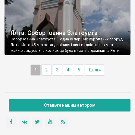
Ялта. Собор Іоанна Златоуста
Собор Іоанна Златоуста – одна із перших мурованих споруд
Ялти. Його 45-метрова дзвіниця і нині видніється в місті
майже звідусіль, а колись це була висотна домінанта Ялти.
1
2
3
4
5
Далі »
Станьте нашим автором