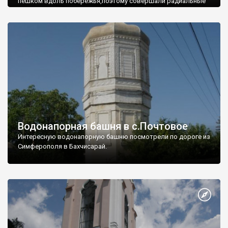
пешком вдоль побережья,поэтому совершали радиальные
вылазки из Оленевки.
Водонапорная башня в с.Почтовое
Интересную водонапорную башню посмотрели по дороге из
Симферополя в Бахчисарай.