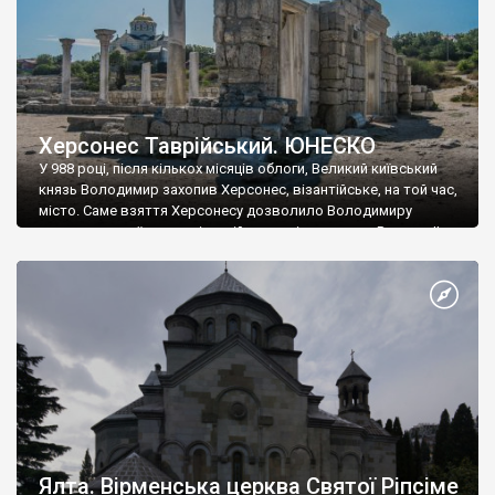
Херсонес Таврійський. ЮНЕСКО
У 988 році, після кількох місяців облоги, Великий київський
князь Володимир захопив Херсонес, візантійське, на той час,
місто. Саме взяття Херсонесу дозволило Володимиру
диктувати свої умови візантійському імператору Василю ІІ, та
одружитися з його дочкою Ганною. Цього ж року, в
Херсонесі Володимир-язичник, став Василем-християнином.
А потім було Хрещення Русі. На честь Херсонесу Таврійського
названо місто […]
Ялта. Вірменська церква Святої Ріпсіме