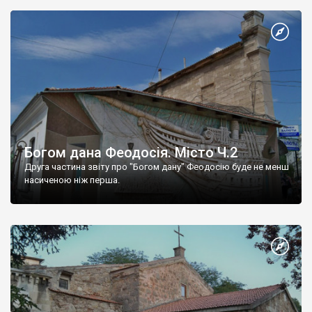
Богом дана Феодосія. Місто Ч.2
Друга частина звіту про "Богом дану" Феодосію буде не менш
насиченою ніж перша.