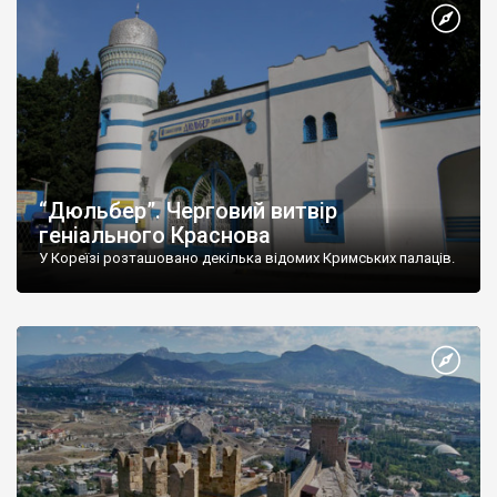
“Дюльбер”. Черговий витвір
геніального Краснова
У Кореїзі розташовано декілька відомих Кримських палаців.