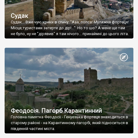
Судак
Судак... Вже чую крики в спину: "Ааа, попса! Муляжна фортеця!
Місце,туристами затерте до дір!..." Но то шо? А мене ще там
не було, ну не "дірявив" я там нічого... принаймні до цього літа.
Феодосія. Пагорб Карантинний
Головна памятка Феодосії - Генуезька фортеця знаходиться в
старому районі - на Карантинному пагорбі, який підноситься в
південній частині міста.