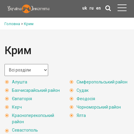
uk
ru
en
Головна
>
Крим
Крим
Алушта
Сімферопольський район
Бахчисарайський район
Судак
Євпаторія
Феодосія
Керч
Чорноморський район
Красноперекопський
Ялта
район
Севастополь