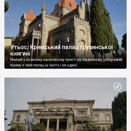
Утьос. Кримський палац грузинської
княгині
Майже у кожному населеному пункті на південному узбережжі
Криму є свій палац (а часто і не один).