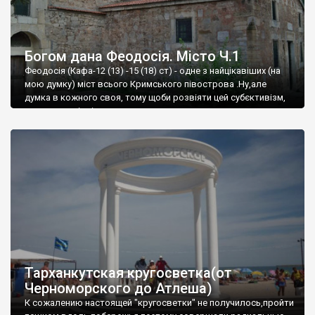
Богом дана Феодосія. Місто Ч.1
Феодосія (Кафа-12 (13) -15 (18) ст) - одне з найцікавіших (на
мою думку) міст всього Кримського півострова .Ну,але
думка в кожного своя, тому щоби розвіяти цей субєктивізм,
запрошую відвідати це
Тарханкутская кругосветка(от
Черноморского до Атлеша)
К сожалению настоящей "кругосветки" не получилось,пройти