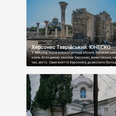
музею «Новгородський музей-заповідник» сотні арт
візантійської доби. Раритети викрадені з фондів об’
культурної спадщини ЮНЕСКО «Херсонеса Таврійсько
Офіційно – на виставку «Золото Візантії», але експер
влада в Україні вважають це лише […]
Херсонес Таврійський. ЮНЕСКО
У 988 році, після кількох місяців облоги, Великий киї
князь Володимир захопив Херсонес, візантійське, на
час, місто. Саме взяття Херсонесу дозволило Воло
диктувати свої умови візантійському імператору Вас
та одружитися з його дочкою Ганною. Цього ж року,
Херсонесі Володимир-язичник, став Василем-
християнином. А потім було Хрещення Русі. На честь
Херсонесу Таврійського названо місто […]