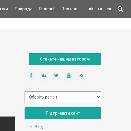
ятки
Природа
Галереї
Про нас
uk
ru
en
Станьте нашим автором
Підтримати сайт
Вхід