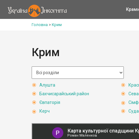
Крам
Головна
>
Крим
Крим
Алушта
Крас
Бахчисарайський район
Сева
Євпаторія
Сімф
Керч
Суда