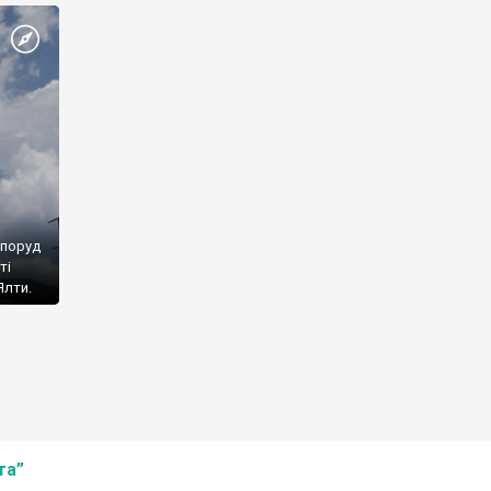
споруд
ті
Ялти.
та”