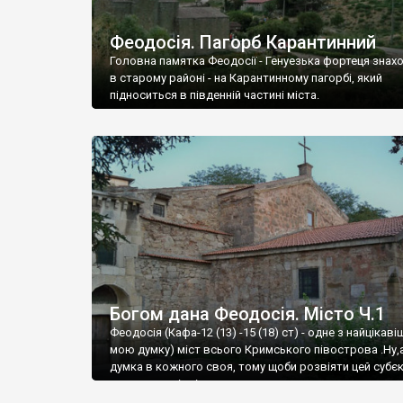
Феодосія. Пагорб Карантинний
Головна памятка Феодосії - Генуезька фортеця знах
в старому районі - на Карантинному пагорбі, який
підноситься в південній частині міста.
Богом дана Феодосія. Місто Ч.1
Феодосія (Кафа-12 (13) -15 (18) ст) - одне з найцікаві
мою думку) міст всього Кримського півострова .Ну,
думка в кожного своя, тому щоби розвіяти цей субєк
запрошую відвідати це