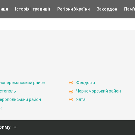
ниця
Історія і традиції
Регіони України
Закордон
Пам'
ноперекопський район
Феодосія
стополь
Чорноморський район
еропольський район
Ялта
к