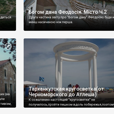
Богом дана Феодосія. Місто Ч.2
одиться
Друга частина звіту про "Богом дану" Феодосію буде 
менш насиченою ніж перша.
Тарханкутская кругосветка(от
Черноморского до Атлеша)
ших (на
але
К сожалению настоящей "кругосветки" не
тивізм,
получилось,пройти пешком вдоль побережья,поэтом
совершали радиальные вылазки из Оленевки.