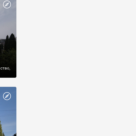
же
нство,