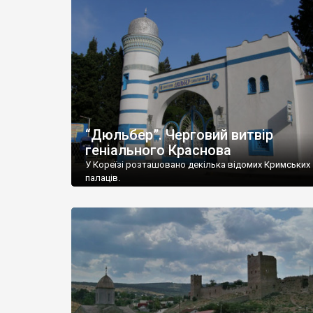
“Дюльбер”. Черговий витвір
геніального Краснова
У Кореїзі розташовано декілька відомих Кримських
палаців.