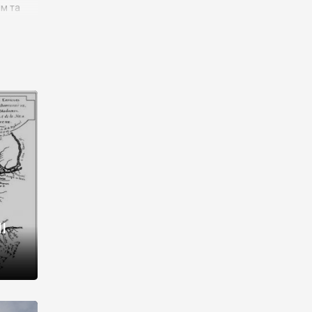
им та
ора і
є
го типу,
ей-
рний
ста:
 райони
від 2
I
і,
рукти,
 котрі