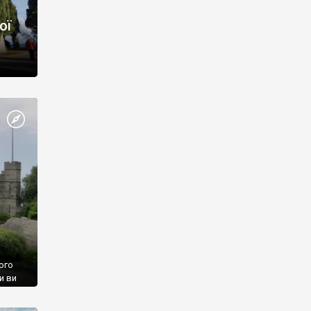
ої
ого
и ви