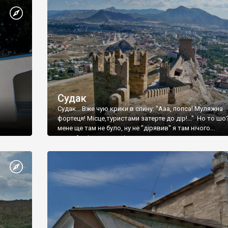
Судак
Судак... Вже чую крики в спину: "Ааа, попса! Муляжна
фортеця! Місце,туристами затерте до дір!..." Но то шо
мене ще там не було, ну не "дірявив" я там нічого...
принаймні до цього літа.