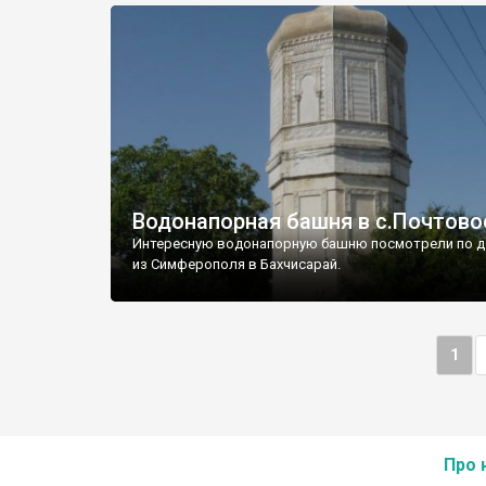
Водонапорная башня в с.Почтово
Интересную водонапорную башню посмотрели по д
из Симферополя в Бахчисарай.
1
Про 