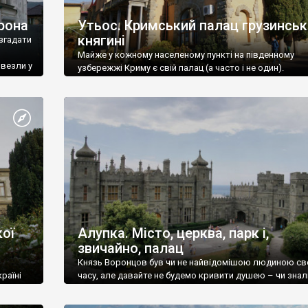
рона
Утьос. Кримський палац грузинськ
княгині
згадати
Майже у кожному населеному пункті на південному
ивезли у
узбережжі Криму є свій палац (а часто і не один).
ої
Алупка. Місто, церква, парк і,
звичайно, палац
Князь Воронцов був чи не найвідомішою людиною св
раїні
часу, але давайте не будемо кривити душею – чи знал
це прізвище до відвідин Алупки? Мабуть все таки ні.