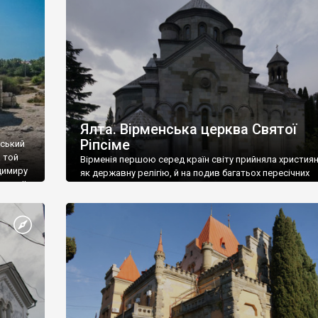
ефактів
називаються «повстяками» (postaki)…” “Вино. Крим
єкту
виробляє відмінне вино і його вдосталь: воно все ду
го».
легке біле і дуже […]
ти та
Ялта. Вірменська церква Святої
Ріпсіме
вський
 той
Вірменія першою серед країн світу прийняла христия
димиру
як державну релігію, й на подив багатьох пересічних
илю ІІ,
українців, які усіх кавказців вважають мусульманами,
 в
вірмени є відданими вірянами Христа