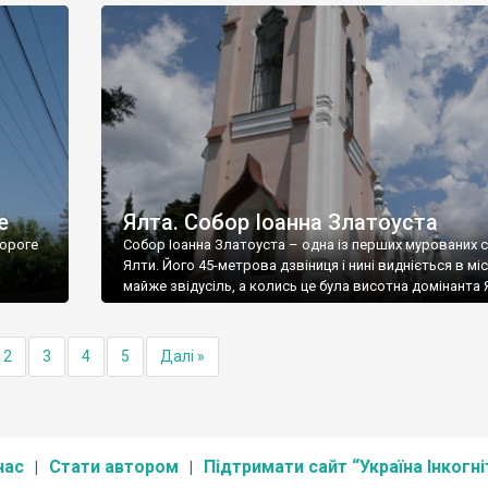
е
Ялта. Собор Іоанна Златоуста
ороге
Собор Іоанна Златоуста – одна із перших мурованих 
Ялти. Його 45-метрова дзвіниця і нині видніється в міс
майже звідусіль, а колись це була висотна домінанта 
2
3
4
5
Далі »
нас
Стати автором
Підтримати сайт “Україна Інкогні