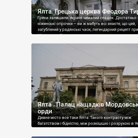
Ялта. Грецька церква Феодора Ти
Греки залишили Україні чималий спадок. Достатньо 
ніжинські огірочки – ви ж мабуть всі знаєте, що цей,
загублений у радянські часи, легендарний рецепт пр
Ніжин греки?
Ялта . Палац нащадків Мордовськ
орди
Дивне місто все таки Ялта. Такого контрасту між
багатством і бідністю, між розкішшю і розрухою в Ук
більше не знайдеш.