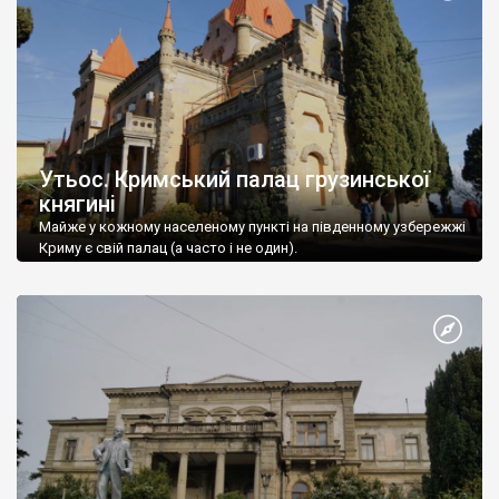
Утьос. Кримський палац грузинської
княгині
Майже у кожному населеному пункті на південному узбережжі
Криму є свій палац (а часто і не один).