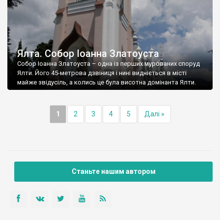
Ялта. Собор Іоанна Златоуста
Собор Іоанна Златоуста – одна із перших мурованих споруд
Ялти. Його 45-метрова дзвіниця і нині видніється в місті
майже звідусіль, а колись це була висотна домінанта Ялти.
1
2
3
4
5
Далі »
Станьте нашим автором