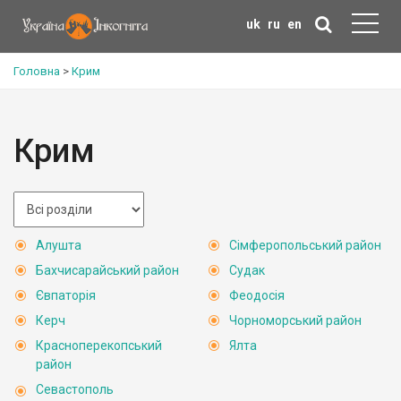
uk
ru
en
Головна
>
Крим
Крим
Алушта
Сімферопольський район
Бахчисарайський район
Судак
Євпаторія
Феодосія
Керч
Чорноморський район
Красноперекопський
Ялта
район
Севастополь