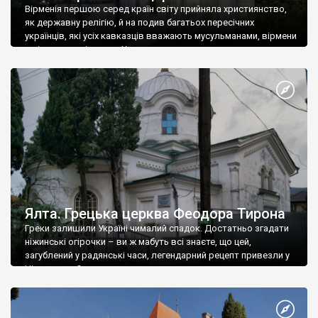
Вірменія першою серед країн світу прийняла християнство,
як державну релігію, й на подив багатьох пересічних
українців, які усіх кавказців вважають мусульманами, вірмени
є відданими вірянами Христа
Ялта. Грецька церква Феодора Тирона
Греки залишили Україні чималий спадок. Достатньо згадати
ніжинські огірочки – ви ж мабуть всі знаєте, що цей,
загублений у радянські часи, легендарний рецепт привезли у
Ніжин греки?