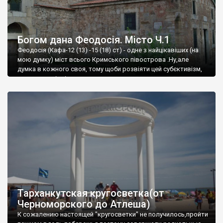
Богом дана Феодосія. Місто Ч.1
Феодосія (Кафа-12 (13) -15 (18) ст) - одне з найцікавіших (на
мою думку) міст всього Кримського півострова .Ну,але
думка в кожного своя, тому щоби розвіяти цей субєктивізм,
запрошую відвідати це
Тарханкутская кругосветка(от
Черноморского до Атлеша)
К сожалению настоящей "кругосветки" не получилось,пройти