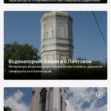
пешком вдоль побережья,поэтому совершали радиальные
вылазки из Оленевки.
Водонапорная башня в с.Почтовое
Интересную водонапорную башню посмотрели по дороге из
Симферополя в Бахчисарай.