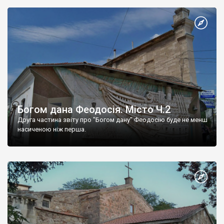
Богом дана Феодосія. Місто Ч.2
Друга частина звіту про "Богом дану" Феодосію буде не менш
насиченою ніж перша.