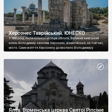
Херсонес Таврійський. ЮНЕСКО
У 988 році, після кількох місяців облоги, Великий київський
князь Володимир захопив Херсонес, візантійське, на той час,
місто. Саме взяття Херсонесу дозволило Володимиру
диктувати свої умови візантійському імператору Василю ІІ, та
одружитися з його дочкою Ганною. Цього ж року, в
Херсонесі Володимир-язичник, став Василем-християнином.
А потім було Хрещення Русі. На честь Херсонесу Таврійського
названо місто […]
Ялта. Вірменська церква Святої Ріпсіме