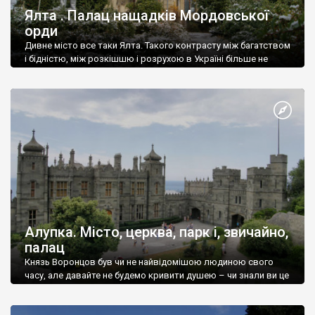
Ялта . Палац нащадків Мордовської
орди
Дивне місто все таки Ялта. Такого контрасту між багатством
і бідністю, між розкішшю і розрухою в Україні більше не
знайдеш.
Алупка. Місто, церква, парк і, звичайно,
палац
Князь Воронцов був чи не найвідомішою людиною свого
часу, але давайте не будемо кривити душею – чи знали ви це
прізвище до відвідин Алупки? Мабуть все таки ні.