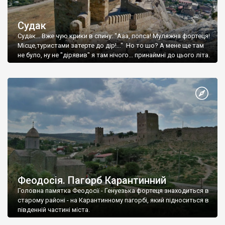
Судак
Судак... Вже чую крики в спину: "Ааа, попса! Муляжна фортеця!
Місце,туристами затерте до дір!..." Но то шо? А мене ще там
не було, ну не "дірявив" я там нічого... принаймні до цього літа.
Феодосія. Пагорб Карантинний
Головна памятка Феодосії - Генуезька фортеця знаходиться в
старому районі - на Карантинному пагорбі, який підноситься в
південній частині міста.