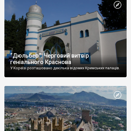
“Дюльбер”. Черговий витвір
геніального Краснова
У Кореїзі розташовано декілька відомих Кримських палаців.