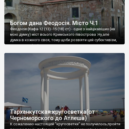
Богом дана Феодосія. Місто Ч.1
Феодосія (Кафа-12 (13) -15 (18) ст) - одне з найцікавіших (на
мою думку) міст всього Кримського півострова .Ну,але
думка в кожного своя, тому щоби розвіяти цей субєктивізм,
запрошую відвідати це
Тарханкутская кругосветка(от
Черноморского до Атлеша)
К сожалению настоящей "кругосветки" не получилось,пройти