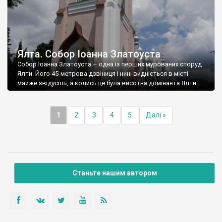
Ялта. Собор Іоанна Златоуста
Собор Іоанна Златоуста – одна із перших мурованих споруд
Ялти. Його 45-метрова дзвіниця і нині видніється в місті
майже звідусіль, а колись це була висотна домінанта Ялти.
1
2
3
4
5
Далі »
Станьте нашим автором