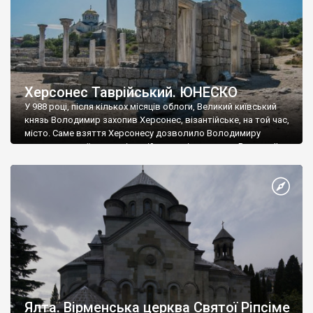
Херсонес Таврійський. ЮНЕСКО
У 988 році, після кількох місяців облоги, Великий київський
князь Володимир захопив Херсонес, візантійське, на той час,
місто. Саме взяття Херсонесу дозволило Володимиру
диктувати свої умови візантійському імператору Василю ІІ, та
одружитися з його дочкою Ганною. Цього ж року, в
Херсонесі Володимир-язичник, став Василем-християнином.
А потім було Хрещення Русі. На честь Херсонесу Таврійського
названо місто […]
Ялта. Вірменська церква Святої Ріпсіме