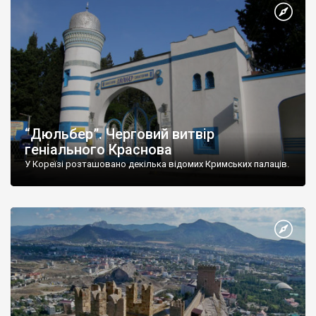
“Дюльбер”. Черговий витвір
геніального Краснова
У Кореїзі розташовано декілька відомих Кримських палаців.