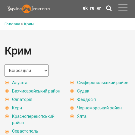
uk
ru
en
Головна
>
Крим
Крим
Алушта
Сімферопольський район
Бахчисарайський район
Судак
Євпаторія
Феодосія
Керч
Чорноморський район
Красноперекопський
Ялта
район
Севастополь