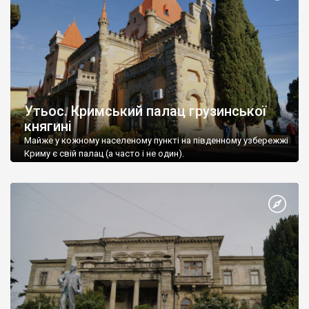
Утьос. Кримський палац грузинської
княгині
Майже у кожному населеному пункті на південному узбережжі
Криму є свій палац (а часто і не один).