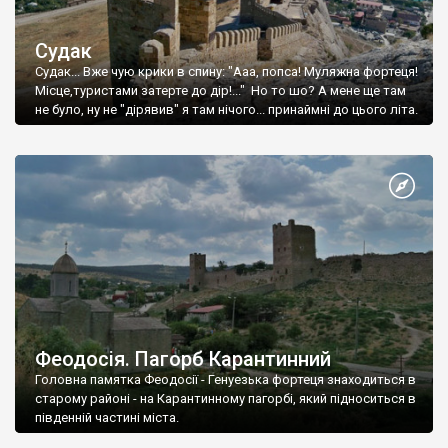
Судак
Судак... Вже чую крики в спину: "Ааа, попса! Муляжна фортеця!
Місце,туристами затерте до дір!..." Но то шо? А мене ще там
не було, ну не "дірявив" я там нічого... принаймні до цього літа.
Феодосія. Пагорб Карантинний
Головна памятка Феодосії - Генуезька фортеця знаходиться в
старому районі - на Карантинному пагорбі, який підноситься в
південній частині міста.