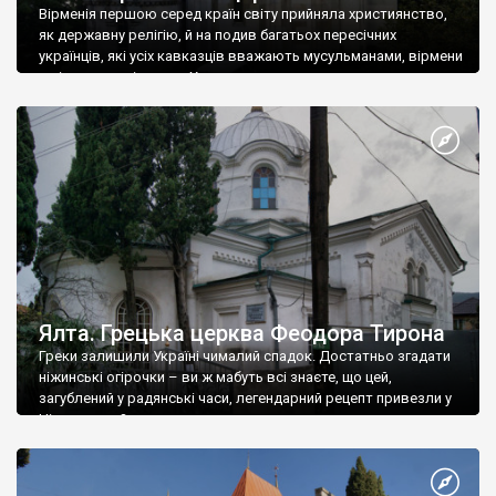
Вірменія першою серед країн світу прийняла християнство,
як державну релігію, й на подив багатьох пересічних
українців, які усіх кавказців вважають мусульманами, вірмени
є відданими вірянами Христа
Ялта. Грецька церква Феодора Тирона
Греки залишили Україні чималий спадок. Достатньо згадати
ніжинські огірочки – ви ж мабуть всі знаєте, що цей,
загублений у радянські часи, легендарний рецепт привезли у
Ніжин греки?