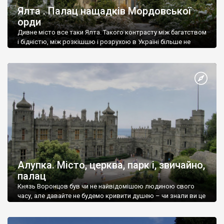
Ялта . Палац нащадків Мордовської
орди
Дивне місто все таки Ялта. Такого контрасту між багатством
і бідністю, між розкішшю і розрухою в Україні більше не
знайдеш.
Алупка. Місто, церква, парк і, звичайно,
палац
Князь Воронцов був чи не найвідомішою людиною свого
часу, але давайте не будемо кривити душею – чи знали ви це
прізвище до відвідин Алупки? Мабуть все таки ні.