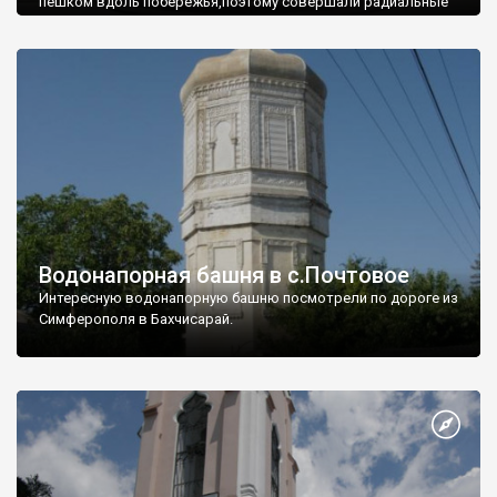
пешком вдоль побережья,поэтому совершали радиальные
вылазки из Оленевки.
Водонапорная башня в с.Почтовое
Интересную водонапорную башню посмотрели по дороге из
Симферополя в Бахчисарай.