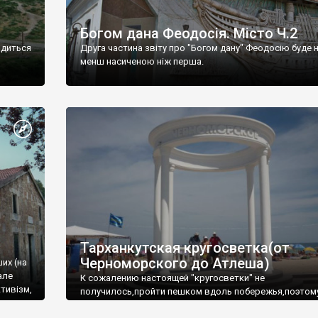
Богом дана Феодосія. Місто Ч.2
одиться
Друга частина звіту про "Богом дану" Феодосію буде 
менш насиченою ніж перша.
Тарханкутская кругосветка(от
Черноморского до Атлеша)
ших (на
але
К сожалению настоящей "кругосветки" не
тивізм,
получилось,пройти пешком вдоль побережья,поэтом
совершали радиальные вылазки из Оленевки.