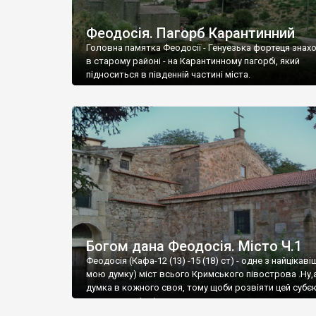
Феодосія. Пагорб Карантинний
Головна памятка Феодосії - Генуезька фортеця знах
в старому районі - на Карантинному пагорбі, який
підноситься в південній частині міста.
Богом дана Феодосія. Місто Ч.1
Феодосія (Кафа-12 (13) -15 (18) ст) - одне з найцікаві
мою думку) міст всього Кримського півострова .Ну,
думка в кожного своя, тому щоби розвіяти цей субєк
запрошую відвідати це