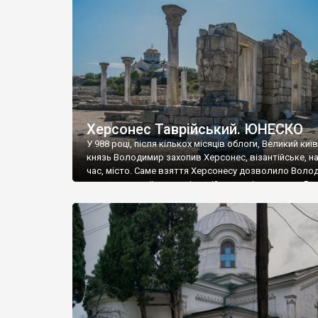
музею «Новгородський музей-заповідник» сотні арт
візантійської доби. Раритети викрадені з фондів об’
культурної спадщини ЮНЕСКО «Херсонеса Таврійсько
Офіційно – на виставку «Золото Візантії», але експер
влада в Україні вважають це лише […]
Херсонес Таврійський. ЮНЕСКО
У 988 році, після кількох місяців облоги, Великий киї
князь Володимир захопив Херсонес, візантійське, на
час, місто. Саме взяття Херсонесу дозволило Воло
диктувати свої умови візантійському імператору Вас
та одружитися з його дочкою Ганною. Цього ж року,
Херсонесі Володимир-язичник, став Василем-
християнином. А потім було Хрещення Русі. На честь
Херсонесу Таврійського названо місто […]