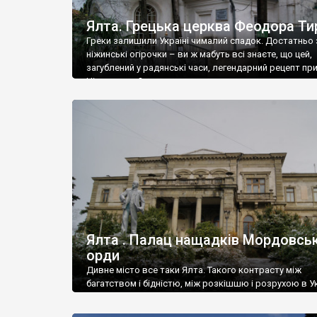
Ялта. Грецька церква Феодора Ти
Греки залишили Україні чималий спадок. Достатньо 
ніжинські огірочки – ви ж мабуть всі знаєте, що цей,
загублений у радянські часи, легендарний рецепт пр
Ніжин греки?
Ялта . Палац нащадків Мордовськ
орди
Дивне місто все таки Ялта. Такого контрасту між
багатством і бідністю, між розкішшю і розрухою в Ук
більше не знайдеш.