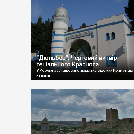
“Дюльбер”. Черговий витвір
геніального Краснова
У Кореїзі розташовано декілька відомих Кримських
палаців.