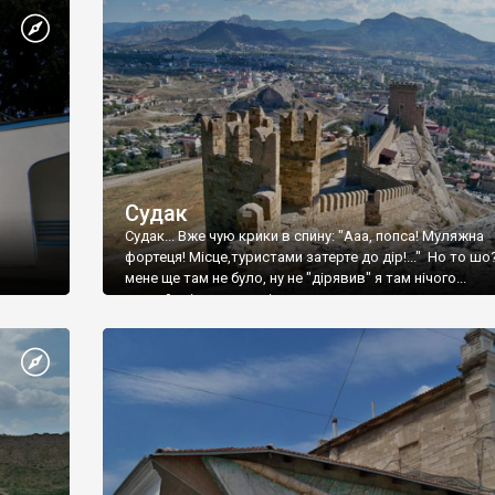
Судак
Судак... Вже чую крики в спину: "Ааа, попса! Муляжна
фортеця! Місце,туристами затерте до дір!..." Но то шо
мене ще там не було, ну не "дірявив" я там нічого...
принаймні до цього літа.