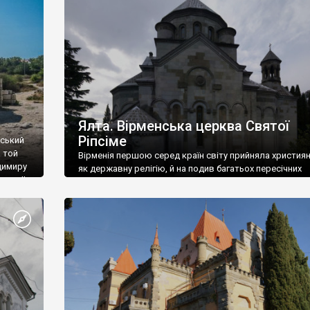
ефактів
називаються «повстяками» (postaki)…” “Вино. Крим
єкту
виробляє відмінне вино і його вдосталь: воно все ду
го».
легке біле і дуже […]
ти та
Ялта. Вірменська церква Святої
Ріпсіме
вський
 той
Вірменія першою серед країн світу прийняла христия
димиру
як державну релігію, й на подив багатьох пересічних
илю ІІ,
українців, які усіх кавказців вважають мусульманами,
 в
вірмени є відданими вірянами Христа