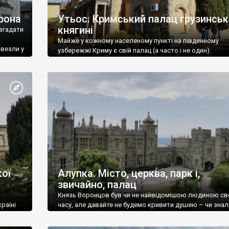
рона
Утьос. Кримський палац грузинськ
княгині
згадати
Майже у кожному населеному пункті на південному
ивезли у
узбережжі Криму є свій палац (а часто і не один).
ої
Алупка. Місто, церква, парк і,
звичайно, палац
Князь Воронцов був чи не найвідомішою людиною св
раїні
часу, але давайте не будемо кривити душею – чи знал
це прізвище до відвідин Алупки? Мабуть все таки ні.