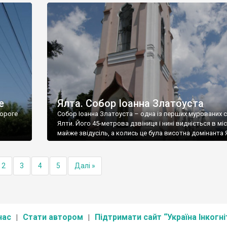
е
Ялта. Собор Іоанна Златоуста
ороге
Собор Іоанна Златоуста – одна із перших мурованих 
Ялти. Його 45-метрова дзвіниця і нині видніється в міс
майже звідусіль, а колись це була висотна домінанта 
2
3
4
5
Далі »
нас
Стати автором
Підтримати сайт “Україна Інкогні