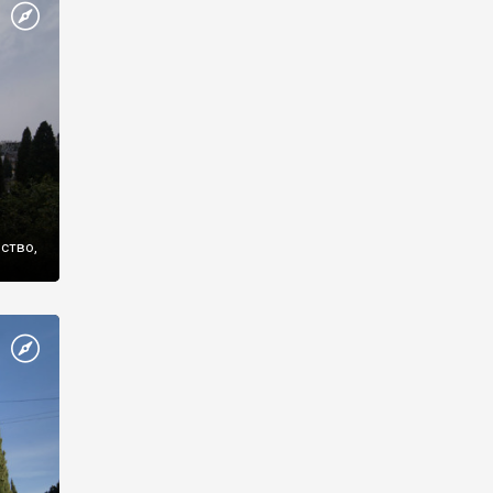
же
нство,