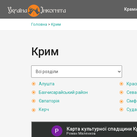
Крам
Головна
>
Крим
Крим
Алушта
Крас
Бахчисарайський район
Сева
Євпаторія
Сімф
Керч
Суда