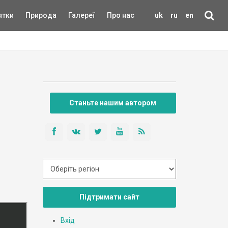
ятки
Природа
Галереї
Про нас
uk
ru
en
Станьте нашим автором
Підтримати сайт
Вхід