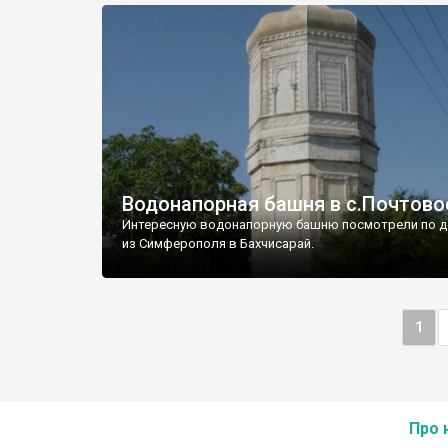
Водонапорная башня в с.Почтово
Интересную водонапорную башню посмотрели по д
из Симферополя в Бахчисарай.
1
Про 