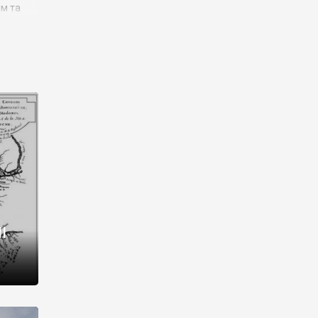
им та
ора і
є
го типу,
ей-
рний
ста:
 райони
від 2
I
і,
рукти,
 котрі