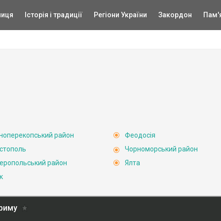
ниця
Історія і традиції
Регіони України
Закордон
Пам'
ноперекопський район
Феодосія
стополь
Чорноморський район
еропольський район
Ялта
к