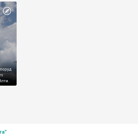
споруд
ті
Ялти.
та”