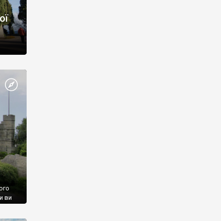
ої
ого
и ви