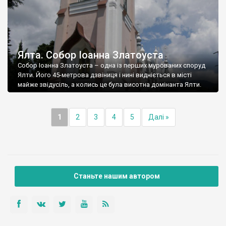
Ялта. Собор Іоанна Златоуста
Собор Іоанна Златоуста – одна із перших мурованих споруд
Ялти. Його 45-метрова дзвіниця і нині видніється в місті
майже звідусіль, а колись це була висотна домінанта Ялти.
1
2
3
4
5
Далі »
Станьте нашим автором