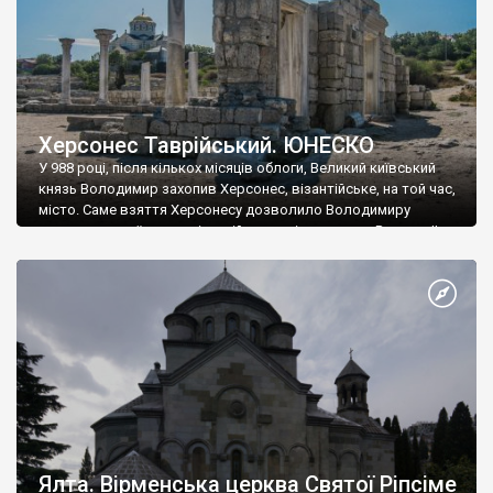
Херсонес Таврійський. ЮНЕСКО
У 988 році, після кількох місяців облоги, Великий київський
князь Володимир захопив Херсонес, візантійське, на той час,
місто. Саме взяття Херсонесу дозволило Володимиру
диктувати свої умови візантійському імператору Василю ІІ, та
одружитися з його дочкою Ганною. Цього ж року, в
Херсонесі Володимир-язичник, став Василем-християнином.
А потім було Хрещення Русі. На честь Херсонесу Таврійського
названо місто […]
Ялта. Вірменська церква Святої Ріпсіме