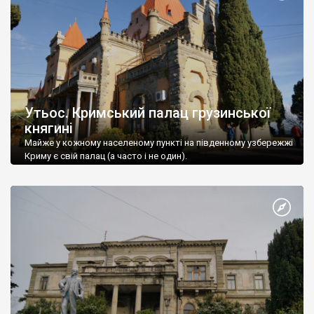
Утьос. Кримський палац грузинської
княгині
Майже у кожному населеному пункті на південному узбережжі
Криму є свій палац (а часто і не один).