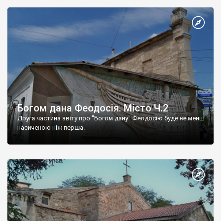
Богом дана Феодосія. Місто Ч.2
Друга частина звіту про "Богом дану" Феодосію буде не менш
насиченою ніж перша.