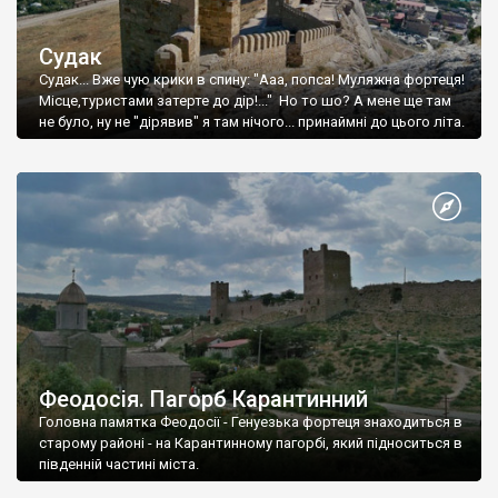
Судак
Судак... Вже чую крики в спину: "Ааа, попса! Муляжна фортеця!
Місце,туристами затерте до дір!..." Но то шо? А мене ще там
не було, ну не "дірявив" я там нічого... принаймні до цього літа.
Феодосія. Пагорб Карантинний
Головна памятка Феодосії - Генуезька фортеця знаходиться в
старому районі - на Карантинному пагорбі, який підноситься в
південній частині міста.