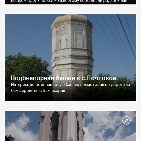
пешком вдоль побережья,поэтому совершали радиальные
вылазки из Оленевки.
Водонапорная башня в с.Почтовое
Интересную водонапорную башню посмотрели по дороге из
Симферополя в Бахчисарай.