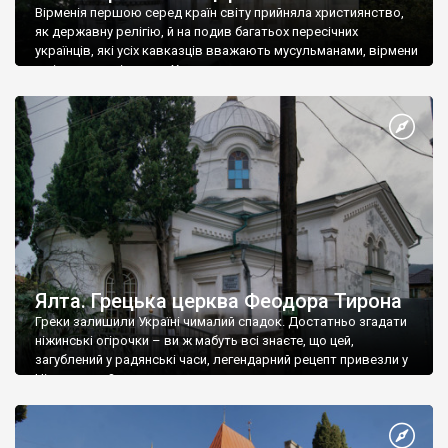
Вірменія першою серед країн світу прийняла християнство,
як державну релігію, й на подив багатьох пересічних
українців, які усіх кавказців вважають мусульманами, вірмени
є відданими вірянами Христа
Ялта. Грецька церква Феодора Тирона
Греки залишили Україні чималий спадок. Достатньо згадати
ніжинські огірочки – ви ж мабуть всі знаєте, що цей,
загублений у радянські часи, легендарний рецепт привезли у
Ніжин греки?