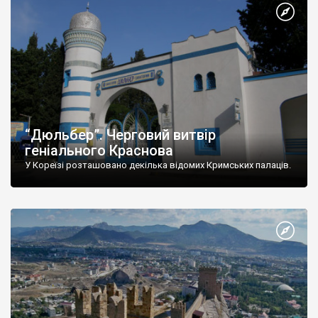
“Дюльбер”. Черговий витвір
геніального Краснова
У Кореїзі розташовано декілька відомих Кримських палаців.