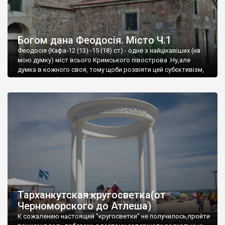
Богом дана Феодосія. Місто Ч.1
Феодосія (Кафа-12 (13) -15 (18) ст) - одне з найцікавіших (на
мою думку) міст всього Кримського півострова .Ну,але
думка в кожного своя, тому щоби розвіяти цей субєктивізм,
запрошую відвідати це
Тарханкутская кругосветка(от
Черноморского до Атлеша)
К сожалению настоящей "кругосветки" не получилось,пройти