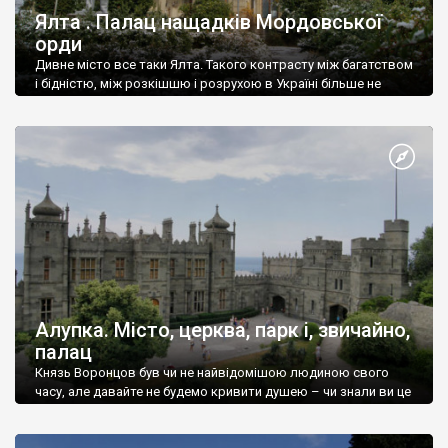
Ялта . Палац нащадків Мордовської
орди
Дивне місто все таки Ялта. Такого контрасту між багатством
і бідністю, між розкішшю і розрухою в Україні більше не
знайдеш.
Алупка. Місто, церква, парк і, звичайно,
палац
Князь Воронцов був чи не найвідомішою людиною свого
часу, але давайте не будемо кривити душею – чи знали ви це
прізвище до відвідин Алупки? Мабуть все таки ні.