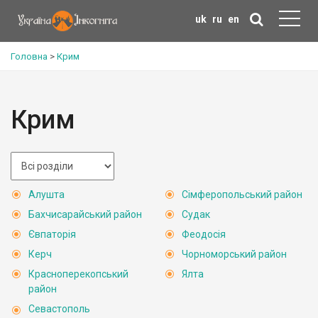
uk
ru
en
Головна
>
Крим
Крим
Алушта
Сімферопольський район
Бахчисарайський район
Судак
Євпаторія
Феодосія
Керч
Чорноморський район
Красноперекопський
Ялта
район
Севастополь