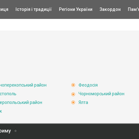
ниця
Історія і традиції
Регіони України
Закордон
Пам'
ноперекопський район
Феодосія
стополь
Чорноморський район
еропольський район
Ялта
к