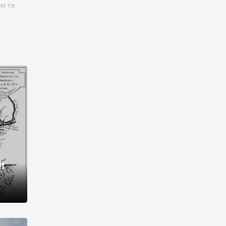
им та
ора і
є
го типу,
ей-
рний
ста:
 райони
від 2
I
і,
рукти,
 котрі