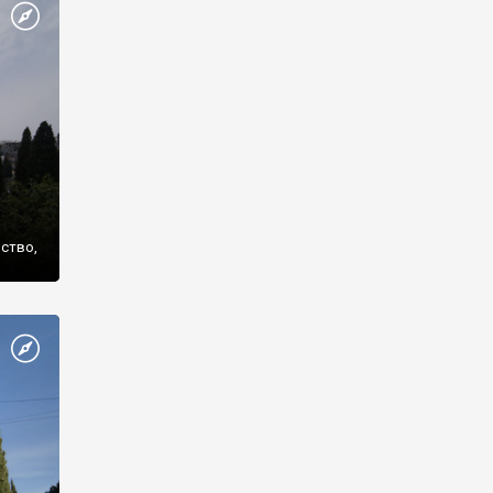
же
нство,