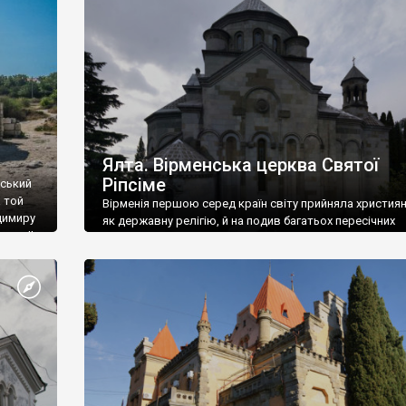
ефактів
називаються «повстяками» (postaki)…” “Вино. Крим
єкту
виробляє відмінне вино і його вдосталь: воно все ду
го».
легке біле і дуже […]
ти та
Ялта. Вірменська церква Святої
Ріпсіме
вський
 той
Вірменія першою серед країн світу прийняла христия
димиру
як державну релігію, й на подив багатьох пересічних
илю ІІ,
українців, які усіх кавказців вважають мусульманами,
 в
вірмени є відданими вірянами Христа