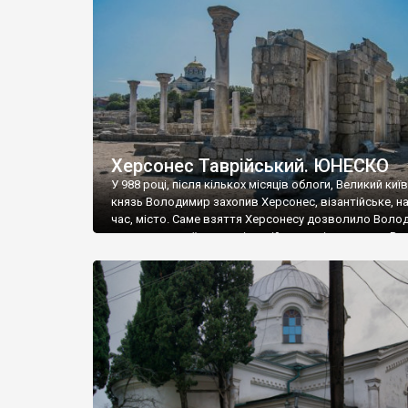
музею «Новгородський музей-заповідник» сотні арт
візантійської доби. Раритети викрадені з фондів об’
культурної спадщини ЮНЕСКО «Херсонеса Таврійсько
Офіційно – на виставку «Золото Візантії», але експер
влада в Україні вважають це лише […]
Херсонес Таврійський. ЮНЕСКО
У 988 році, після кількох місяців облоги, Великий киї
князь Володимир захопив Херсонес, візантійське, на
час, місто. Саме взяття Херсонесу дозволило Воло
диктувати свої умови візантійському імператору Вас
та одружитися з його дочкою Ганною. Цього ж року,
Херсонесі Володимир-язичник, став Василем-
християнином. А потім було Хрещення Русі. На честь
Херсонесу Таврійського названо місто […]