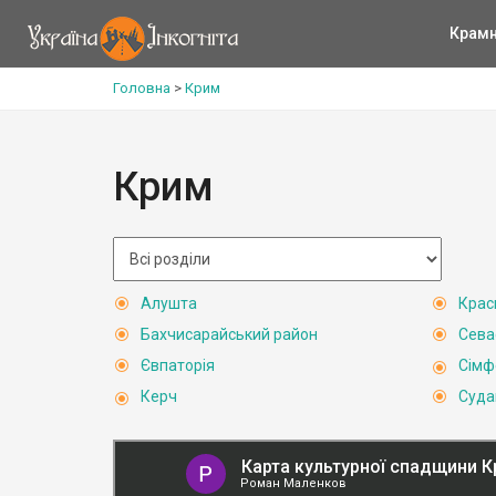
Крам
Головна
>
Крим
Крим
Алушта
Крас
Бахчисарайський район
Сева
Євпаторія
Сімф
Керч
Суда