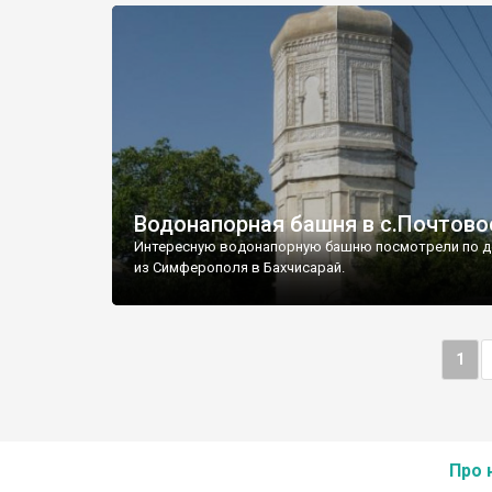
Водонапорная башня в с.Почтово
Интересную водонапорную башню посмотрели по д
из Симферополя в Бахчисарай.
1
Про 