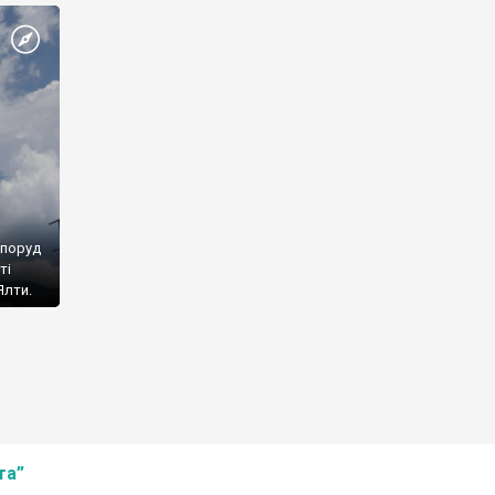
споруд
ті
Ялти.
та”