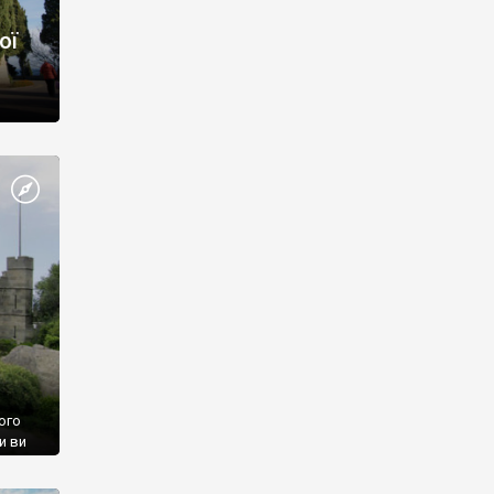
ої
ого
и ви