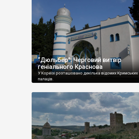
“Дюльбер”. Черговий витвір
геніального Краснова
У Кореїзі розташовано декілька відомих Кримських
палаців.