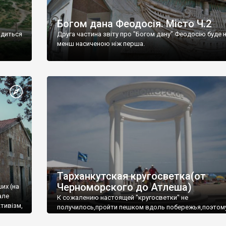
Богом дана Феодосія. Місто Ч.2
одиться
Друга частина звіту про "Богом дану" Феодосію буде 
менш насиченою ніж перша.
Тарханкутская кругосветка(от
Черноморского до Атлеша)
ших (на
але
К сожалению настоящей "кругосветки" не
тивізм,
получилось,пройти пешком вдоль побережья,поэтом
совершали радиальные вылазки из Оленевки.