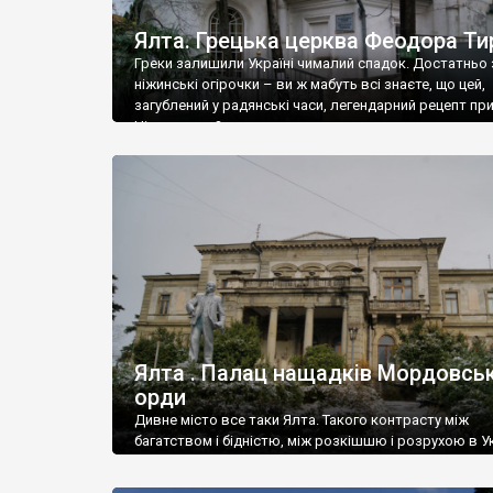
Ялта. Грецька церква Феодора Ти
Греки залишили Україні чималий спадок. Достатньо 
ніжинські огірочки – ви ж мабуть всі знаєте, що цей,
загублений у радянські часи, легендарний рецепт пр
Ніжин греки?
Ялта . Палац нащадків Мордовськ
орди
Дивне місто все таки Ялта. Такого контрасту між
багатством і бідністю, між розкішшю і розрухою в Ук
більше не знайдеш.