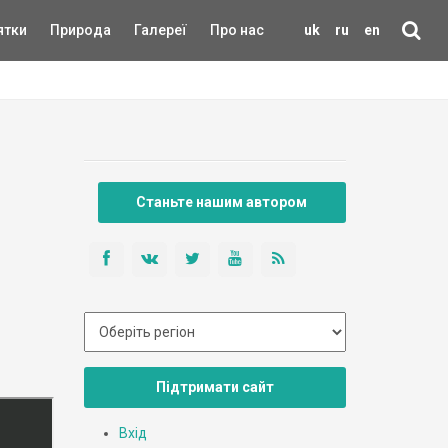
ятки
Природа
Галереї
Про нас
uk
ru
en
Станьте нашим автором
Підтримати сайт
Вхід