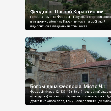
Феодосія. Пагорб Карантинний
Головна памятка Феодосії - Генуезька фортеця знах
в старому районі - на Карантинному пагорбі, який
підноситься в південній частині міста.
Богом дана Феодосія. Місто Ч.1
Феодосія (Кафа-12 (13) -15 (18) ст) - одне з найцікаві
мою думку) міст всього Кримського півострова .Ну,
думка в кожного своя, тому щоби розвіяти цей субєк
запрошую відвідати це