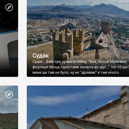
Судак
Судак... Вже чую крики в спину: "Ааа, попса! Муляжна
фортеця! Місце,туристами затерте до дір!..." Но то шо
мене ще там не було, ну не "дірявив" я там нічого...
принаймні до цього літа.