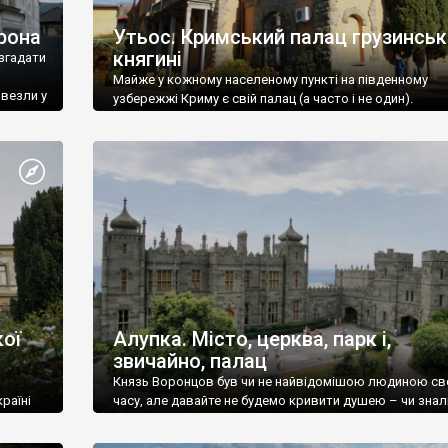
рона
Утьос. Кримський палац грузинськ
княгині
згадати
Майже у кожному населеному пункті на південному
ивезли у
узбережжі Криму є свій палац (а часто і не один).
ої
Алупка. Місто, церква, парк і,
звичайно, палац
Князь Воронцов був чи не найвідомішою людиною св
раїні
часу, але давайте не будемо кривити душею – чи знал
це прізвище до відвідин Алупки? Мабуть все таки ні.