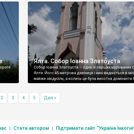
е
Ялта. Собор Іоанна Златоуста
ороге
Собор Іоанна Златоуста – одна із перших мурованих 
Ялти. Його 45-метрова дзвіниця і нині видніється в міс
майже звідусіль, а колись це була висотна домінанта 
2
3
4
5
Далі »
нас
Стати автором
Підтримати сайт “Україна Інкогні